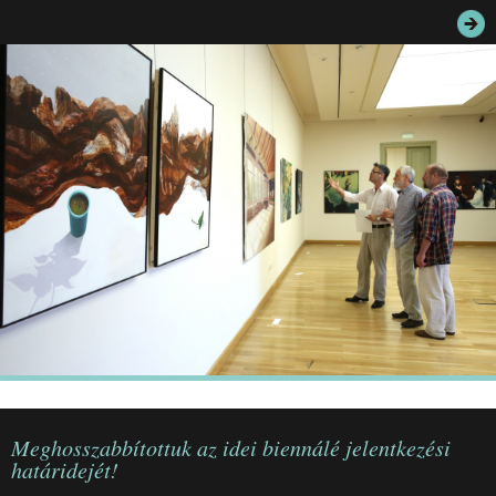
JEGYEK
ELÉRHETŐSÉG
PALOTASÉTÁK ÉS VEZETÉSEK
KÖZÉRDEKŰ ADATOK
Meghosszabbítottuk az idei biennálé jelentkezési
határidejét!