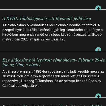
A XVIII. Táblaképfestészeti Biennálé felhívása
Az alábbiakban olvashatók az idei biennálé beadási feltételei: A
szegedi nyár kulturális életének egyik legjelentősebb eseménye a
REÖK-ben megrendezendő országos képzőművészeti találkozó,
melyet idén 2020. május 29. és július 12.…
Egy diákcsínyből lepárolt rémbohózat- Február 29-én
jön az Übü, a király
A párizsi premieren, 1896-ban botrányba fulladt, később mégis az
abszurd irodalom egyik legfontosabb műve lett az Übü király. A
rendezővel, Herczeg T. Tamással és az átiratot készítő Bodolay
Gézával beszélgettünk.…