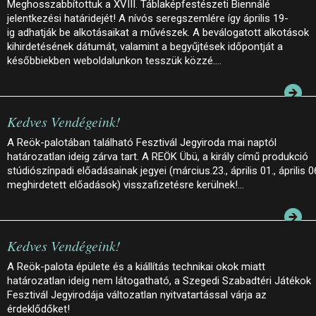
Meghosszabbítottuk a XVIII. Táblaképfestészeti Biennálé
jelentkezési határidejét! A nívós seregszemlére így április 19-
ig adhatják be alkotásaikat a művészek. A beválogatott alkotások
kihirdetésének dátumát, valamint a begyűjtések időpontját a
későbbiekben weboldalunkon tesszük közzé.…
Kedves Vendégeink!
A Reök-palotában található Fesztivál Jegyiroda mai naptól
határozatlan ideig zárva tart. A REÖK Übü, a király című produkció
stúdiószínpadi előadásainak jegyei (március.23., április 01., április 0
meghirdetett előadások) visszafizetésre kerülnek!…
Kedves Vendégeink!
A Reök-palota épülete és a kiállítás technikai okok miatt
határozatlan ideig nem látogatható, a Szegedi Szabadtéri Játékok
Fesztivál Jegyirodája változatlan nyitvatartással várja az
érdeklődőket!