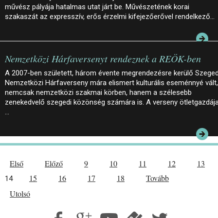
művész pályája hatalmas utat járt be. Művészetének korai
szakaszát az expresszív, erős érzelmi kifejezőerővel rendelkező…
Nemzetközi Hárfaversenyt rendeznek a REÖK-ben
A 2007-ben született, három évente megrendezésre kerülő Szeged
Nemzetközi Hárfaverseny mára elismert kulturális eseménnyé vált,
nemcsak nemzetközi szakmai körben, hanem a szélesebb
zenekedvelő szegedi közönség számára is. A verseny ötletgazdája
…
Első
Előző
9
10
11
12
13
15
16
17
18
Tovább
14
Utolsó