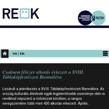
|
HU
EN
PROGRAMOK
Csaknem félezer alkotás érkezett a XVIII.
KIÁLLÍTÁSOK
Táblaképfestészeti Biennáléra
AZ ÉPÜLET
Lezárult a jelentkezés a XVIII. Táblaképfestészeti Biennáléra. Az
INFORMÁCIÓK
ország kulturális életének egyik legjelentősebb eseménye idén is
rendkívül népszerű a művészek körében, a rangos
KONFERENCIA
seregszemlére több mint 430 alkotás érkezett. Április…