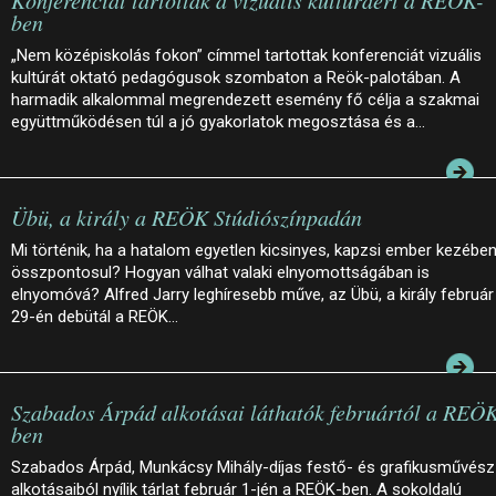
Konferenciát tartottak a vizuális kultúráért a REÖK-
ben
„Nem középiskolás fokon” címmel tartottak konferenciát vizuális
kultúrát oktató pedagógusok szombaton a Reök-palotában. A
harmadik alkalommal megrendezett esemény fő célja a szakmai
együttműködésen túl a jó gyakorlatok megosztása és a…
Übü, a király a REÖK Stúdiószínpadán
Mi történik, ha a hatalom egyetlen kicsinyes, kapzsi ember kezébe
összpontosul? Hogyan válhat valaki elnyomottságában is
elnyomóvá? Alfred Jarry leghíresebb műve, az Übü, a király február
29-én debütál a REÖK…
Szabados Árpád alkotásai láthatók februártól a REÖ
ben
Szabados Árpád, Munkácsy Mihály-díjas festő- és grafikusművész
alkotásaiból nyílik tárlat február 1-jén a REÖK-ben. A sokoldalú