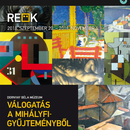
JEGYEK
ELÉRHETŐSÉG
PALOTASÉTÁK ÉS VEZETÉSEK
KÖZÉRDEKŰ ADATOK