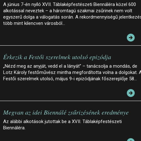
A június 7-én nyíló XVII. Táblaképfestészeti Biennáléra közel 600
alkotással neveztek – a háromtagú szakmai zsűrinek nem volt
egyszerű dolga a válogatás során. A rekordmennyiségű jelentkezé
több mint kilencven városból…
Érkezik a Festői szerelmek utolsó epizódja
„Nézd meg az anyját, vedd el a lányát” – tanácsolja a mondás, de
Lotz Károly festőművész mintha megfordította volna a dolgokat. 
Festői szerelmek utolsó, május 9-i epizódjának főszereplője 58…
Megvan az idei Biennálé zsűrizésének eredménye
Az alábbi alkotások jutottak be a XVII. Táblaképfestészeti
Biennáléra.