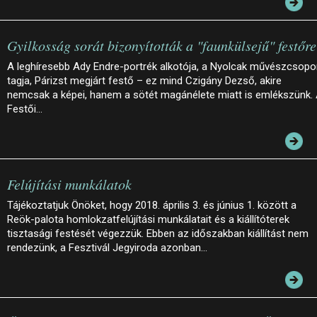
Gyilkosság sorát bizonyították a "faunkülsejű" festőre
A leghíresebb Ady Endre-portrék alkotója, a Nyolcak művészcsopo
tagja, Párizst megjárt festő – ez mind Czigány Dezső, akire
nemcsak a képei, hanem a sötét magánélete miatt is emlékszünk.
Festői…
Felújítási munkálatok
Tájékoztatjuk Önöket, hogy 2018. április 3. és június 1. között a
Reök-palota homlokzatfelújítási munkálatait és a kiállítóterek
tisztasági festését végezzük. Ebben az időszakban kiállítást nem
rendezünk, a Fesztivál Jegyiroda azonban…