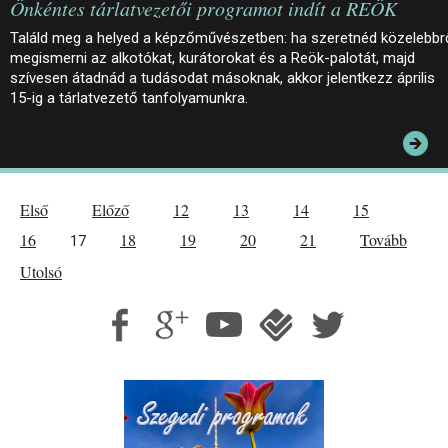
Önkéntes tárlatvezetői programot indít a REÖK
Találd meg a helyed a képzőművészetben: ha szeretnéd közelebbr
megismerni az alkotókat, kurátorokat és a Reök-palotát, majd
szívesen átadnád a tudásodat másoknak, akkor jelentkezz április
15-ig a tárlatvezető tanfolyamunkra.
Első
Előző
12
13
14
15
16
18
19
20
21
Tovább
17
Utolsó