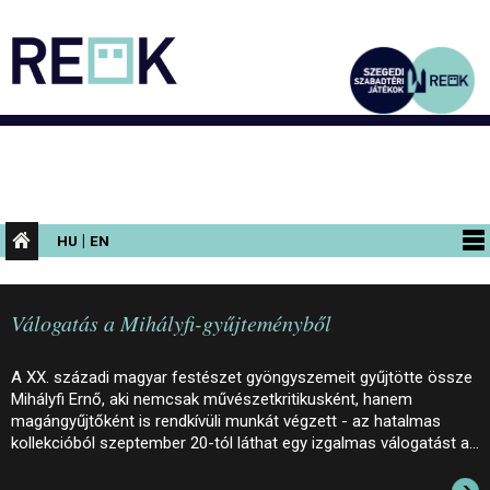
|
HU
EN
PROGRAMOK
Válogatás a Mihályfi-gyűjteményből
KIÁLLÍTÁSOK
AZ ÉPÜLET
A XX. századi magyar festészet gyöngyszemeit gyűjtötte össze
Mihályfi Ernő, aki nemcsak művészetkritikusként, hanem
INFORMÁCIÓK
magángyűjtőként is rendkívüli munkát végzett - az hatalmas
kollekcióból szeptember 20-tól láthat egy izgalmas válogatást a…
KONFERENCIA