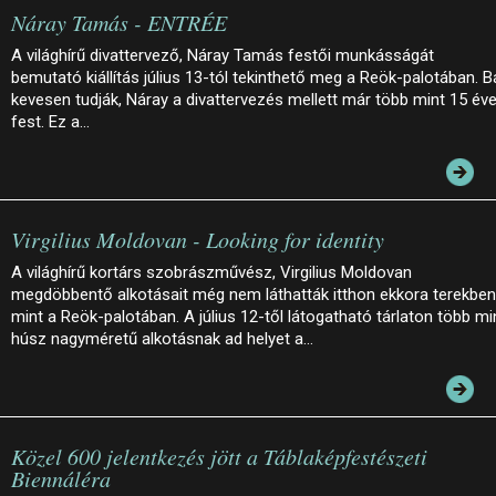
Náray Tamás - ENTRÉE
A világhírű divattervező, Náray Tamás festői munkásságát
bemutató kiállítás július 13-tól tekinthető meg a Reök-palotában. B
kevesen tudják, Náray a divattervezés mellett már több mint 15 év
fest. Ez a…
Virgilius Moldovan - Looking for identity
A világhírű kortárs szobrászművész, Virgilius Moldovan
megdöbbentő alkotásait még nem láthatták itthon ekkora terekben
mint a Reök-palotában. A július 12-től látogatható tárlaton több mi
húsz nagyméretű alkotásnak ad helyet a…
Közel 600 jelentkezés jött a Táblaképfestészeti
Biennáléra