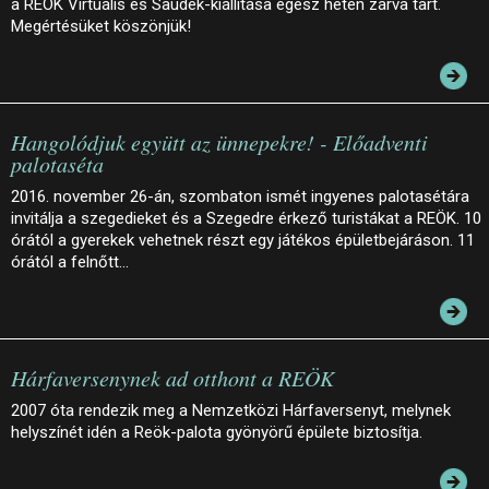
a REÖK Virtuális és Saudek-kiállítása egész héten zárva tart.
Megértésüket köszönjük!
Hangolódjuk együtt az ünnepekre! - Előadventi
palotaséta
2016. november 26-án, szombaton ismét ingyenes palotasétára
invitálja a szegedieket és a Szegedre érkező turistákat a REÖK. 10
órától a gyerekek vehetnek részt egy játékos épületbejáráson. 11
órától a felnőtt…
Hárfaversenynek ad otthont a REÖK
2007 óta rendezik meg a Nemzetközi Hárfaversenyt, melynek
helyszínét idén a Reök-palota gyönyörű épülete biztosítja.