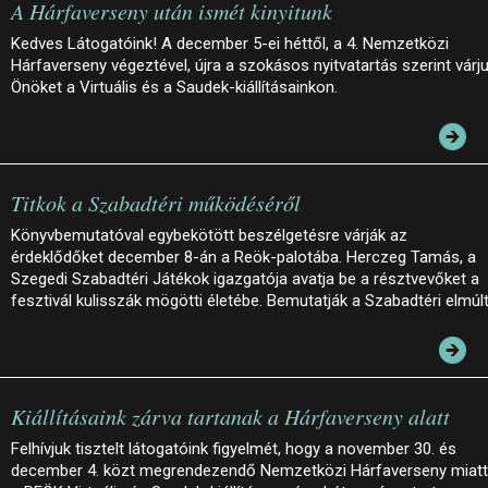
A Hárfaverseny után ismét kinyitunk
Kedves Látogatóink! A december 5-ei héttől, a 4. Nemzetközi
Hárfaverseny végeztével, újra a szokásos nyitvatartás szerint várj
Önöket a Virtuális és a Saudek-kiállításainkon.
Titkok a Szabadtéri működéséről
Könyvbemutatóval egybekötött beszélgetésre várják az
érdeklődőket december 8-án a Reök-palotába. Herczeg Tamás, a
Szegedi Szabadtéri Játékok igazgatója avatja be a résztvevőket a
fesztivál kulisszák mögötti életébe. Bemutatják a Szabadtéri elmúl
Kiállításaink zárva tartanak a Hárfaverseny alatt
Felhívjuk tisztelt látogatóink figyelmét, hogy a november 30. és
december 4. közt megrendezendő Nemzetközi Hárfaverseny miatt