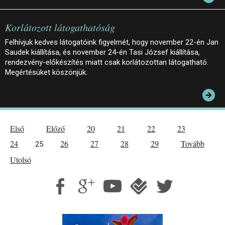
Korlátozott látogathatóság
Felhívjuk kedves látogatóink figyelmét, hogy november 22-én Jan
Saudek kiállítása, és november 24-én Tasi József kiállítása,
rendezvény-előkészítés miatt csak korlátozottan látogatható.
Megértésüket köszönjük.
Első
Előző
20
21
22
23
24
26
27
28
29
Tovább
25
Utolsó