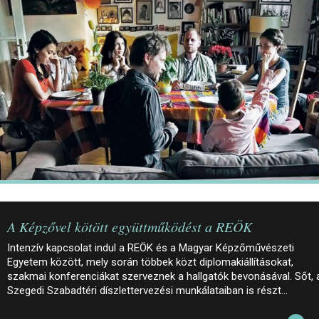
JEGYEK
ELÉRHETŐSÉG
PALOTASÉTÁK ÉS VEZETÉSEK
KÖZÉRDEKŰ ADATOK
A Képzővel kötött együttműködést a REÖK
Intenzív kapcsolat indul a REÖK és a Magyar Képzőművészeti
Egyetem között, mely során többek közt diplomakiállításokat,
szakmai konferenciákat szerveznek a hallgatók bevonásával. Sőt, 
Szegedi Szabadtéri díszlettervezési munkálataiban is részt…