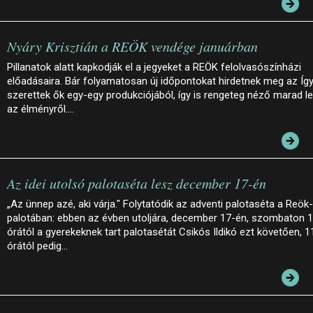
Nyáry Krisztián a REÖK vendége januárban
Pillanatok alatt kapkodják el a jegyeket a REÖK felolvasószínházi
előadásaira. Bár folyamatosan új időpontokat hirdetnek meg az Íg
szerettek ők egy-egy produkciójából, így is rengeteg néző marad le
az élményről.…
Az idei utolsó palotaséta lesz december 17-én
„Az ünnep azé, aki várja." Folytatódik az adventi palotaséta a Reök-
palotában: ebben az évben utoljára, december 17-én, szombaton 
órától a gyerekeknek tart palotasétát Csikós Ildikó ezt követően, 1
órától pedig…