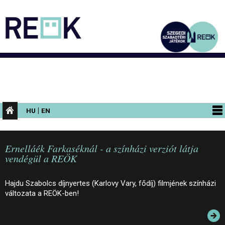
|
HU
EN
PROGRAMOK
Ernelláék Farkaséknál - a színházi verziót látja
KIÁLLÍTÁSOK
vendégül a REÖK
AZ ÉPÜLET
Hajdu Szabolcs díjnyertes (Karlovy Vary, fődíj) filmjének színházi
INFORMÁCIÓK
változata a REÖK-ben!
KONFERENCIA