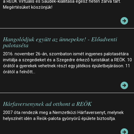
a REÖK Virtuális és Saudek-kiállítása egész héten zárva tart.
Megértésüket köszönjük!
Hangolódjuk együtt az ünnepekre! - Előadventi
palotaséta
2016. november 26-án, szombaton ismét ingyenes palotasétára
invitálja a szegedieket és a Szegedre érkező turistákat a REÖK. 10
órától a gyerekek vehetnek részt egy játékos épületbejáráson. 11
órától a felnőtt…
Hárfaversenynek ad otthont a REÖK
2007 óta rendezik meg a Nemzetközi Hárfaversenyt, melynek
helyszínét idén a Reök-palota gyönyörű épülete biztosítja.