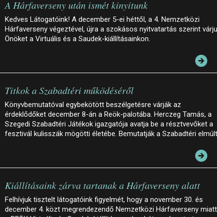
A Hárfaverseny után ismét kinyitunk
Kedves Látogatóink! A december 5-ei héttől, a 4. Nemzetközi
Hárfaverseny végeztével, újra a szokásos nyitvatartás szerint várj
Önöket a Virtuális és a Saudek-kiállításainkon.
Titkok a Szabadtéri működéséről
Könyvbemutatóval egybekötött beszélgetésre várják az
érdeklődőket december 8-án a Reök-palotába. Herczeg Tamás, a
Szegedi Szabadtéri Játékok igazgatója avatja be a résztvevőket a
fesztivál kulisszák mögötti életébe. Bemutatják a Szabadtéri elmúl
Kiállításaink zárva tartanak a Hárfaverseny alatt
Felhívjuk tisztelt látogatóink figyelmét, hogy a november 30. és
december 4. közt megrendezendő Nemzetközi Hárfaverseny miatt