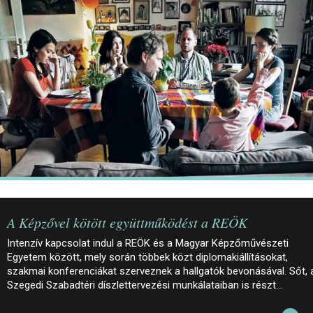
JEGYEK
ELÉRHETŐSÉG
PALOTASÉTÁK ÉS VEZETÉSEK
KÖZÉRDEKŰ ADATOK
A Képzővel kötött együttműködést a REÖK
Intenzív kapcsolat indul a REÖK és a Magyar Képzőművészeti
Egyetem között, mely során többek közt diplomakiállításokat,
szakmai konferenciákat szerveznek a hallgatók bevonásával. Sőt, 
Szegedi Szabadtéri díszlettervezési munkálataiban is részt…