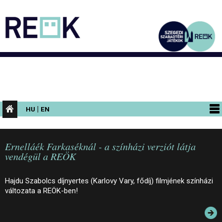
|
HU
EN
PROGRAMOK
Ernelláék Farkaséknál - a színházi verziót látja
KIÁLLÍTÁSOK
vendégül a REÖK
AZ ÉPÜLET
Hajdu Szabolcs díjnyertes (Karlovy Vary, fődíj) filmjének színházi
INFORMÁCIÓK
változata a REÖK-ben!
KONFERENCIA