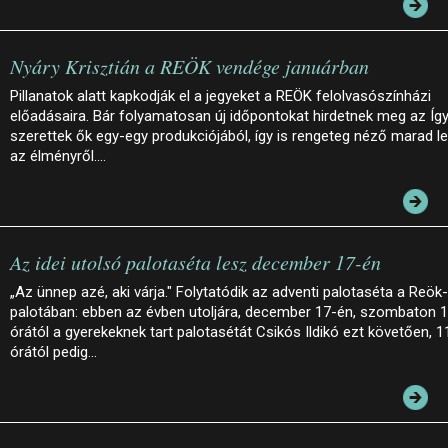
Nyáry Krisztián a REÖK vendége januárban
Pillanatok alatt kapkodják el a jegyeket a REÖK felolvasószínházi
előadásaira. Bár folyamatosan új időpontokat hirdetnek meg az Íg
szerettek ők egy-egy produkciójából, így is rengeteg néző marad le
az élményről.…
Az idei utolsó palotaséta lesz december 17-én
„Az ünnep azé, aki várja." Folytatódik az adventi palotaséta a Reök-
palotában: ebben az évben utoljára, december 17-én, szombaton 
órától a gyerekeknek tart palotasétát Csikós Ildikó ezt követően, 1
órától pedig…