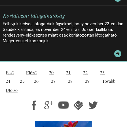
Korlátozott látogathatóság
Felhívjuk kedves látogatóink figyelmét, hogy november 22-én Jan
Saudek kiállítása, és november 24-én Tasi József kiállítása,
rendezvény-előkészítés miatt csak korlátozottan látogatható.
Megértésüket köszönjük.
Első
Előző
20
21
22
23
24
26
27
28
29
Tovább
25
Utolsó