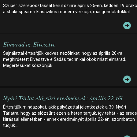
Szuper szereposztással kerül színre április 25-én, kedden 19 órako
a shakespeare-i klasszikus modern verziója, mai gondolatokkal.
Elmarad az Elvesztve
Sajnálattal értesítjük kedves nézőinket, hogy az április 20-ra
meghirdetett Elvesztve előadás technikai okok miatt elmarad.
Megértésüket köszönjük!
Nyári Tárlat előzsűri eredmények: április 22-től
Értesítjük mindazokat, akik pályázattal jelentkeztek a 39. Nyári
Tárlatra, hogy az előzsűrit ezen a héten tartjuk, így tehát - az erede
kiírással ellentétben - ennek eredményét április 22-én, szombaton
tudjuk…