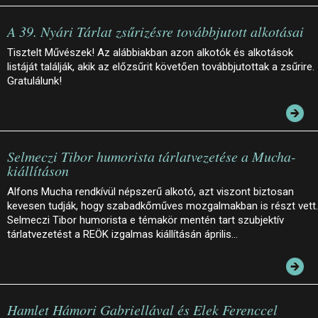
A 39. Nyári Tárlat zsűrizésre továbbjutott alkotásai
Tisztelt Művészek! Az alábbiakban azon alkotók és alkotások
listáját találják, akik az előzsűrit követően továbbjutottak a zsűrire.
Gratulálunk!
Selmeczi Tibor humorista tárlatvezetése a Mucha-
kiállításon
Alfons Mucha rendkívül népszerű alkotó, azt viszont biztosan
kevesen tudják, hogy szabadkőműves mozgalmakban is részt vett.
Selmeczi Tibor humorista e témakör mentén tart szubjektív
tárlatvezetést a REÖK izgalmas kiállításán április…
Hamlet Hámori Gabriellával és Elek Ferenccel