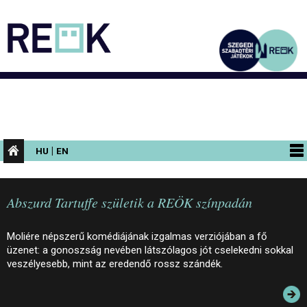
|
HU
EN
PROGRAMOK
Abszurd Tartuffe születik a REÖK színpadán
KIÁLLÍTÁSOK
AZ ÉPÜLET
Moliére népszerű komédiájának izgalmas verziójában a fő
üzenet: a gonoszság nevében látszólagos jót cselekedni sokkal
INFORMÁCIÓK
veszélyesebb, mint az eredendő rossz szándék.
KONFERENCIA