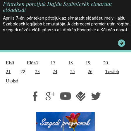
Pénteken pótoljuk Hajdu Szabolcsék elmaradt
előadását
Április 7-én, pénteken pótoljuk az elmaradt előadást, mely Hajdu
Szabolcsék legújabb bemutatója. A debreceni premier után rögtön
szegedi nézők előtt játssza a Látókép Ensemble a Kálmán napot.
Első
Előző
17
18
19
20
21
23
24
25
26
Tovább
22
Utolsó