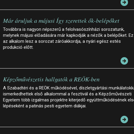
Már áruljuk a májusi Így szerettek ők-belépőket
Továbbra is nagyon népszerű a felolvasószínházi sorozatunk,
melynek májusi előadására már kapkodják a nézők a belépőket. Ez
az alkalom lesz a sorozat záróakkordja, a nyári egész estés
produkció előtt.
Képzőművészetis hallgatók a REÖK-ben
A Szabadtéri és a REÖK működésével, díszletgyártási munkálatokk
ismerkedhettek első alkalommal a fesztivál és a Képzőművészeti
Egyetem több izgalmas projektre kiterjedő együttműködésének el
lépéseként a patinás pesti egyetem diákjai.