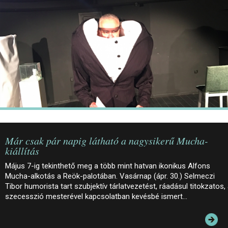
JEGYEK
ELÉRHETŐSÉG
PALOTASÉTÁK ÉS VEZETÉSEK
KÖZÉRDEKŰ ADATOK
Már csak pár napig látható a nagysikerű Mucha-
kiállítás
Május 7-ig tekinthető meg a több mint hatvan ikonikus Alfons
Mucha-alkotás a Reök-palotában. Vasárnap (ápr. 30.) Selmeczi
Tibor humorista tart szubjektív tárlatvezetést, ráadásul titokzatos,
szecesszió mesterével kapcsolatban kevésbé ismert…