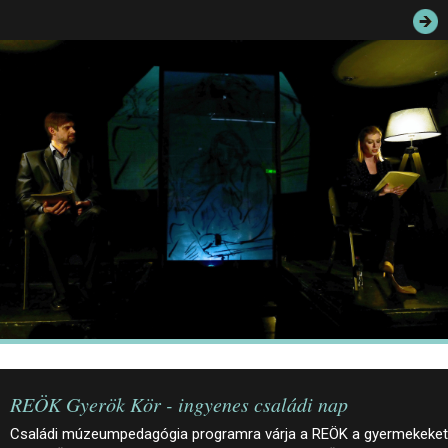
JEGYEK
ELÉRHETŐSÉG
PALOTASÉTÁK ÉS VEZETÉSEK
KÖZÉRDEKŰ ADATOK
REÖK Gyerök Kör - ingyenes családi nap
Családi múzeumpedagógia programra várja a REÖK a gyermekeket