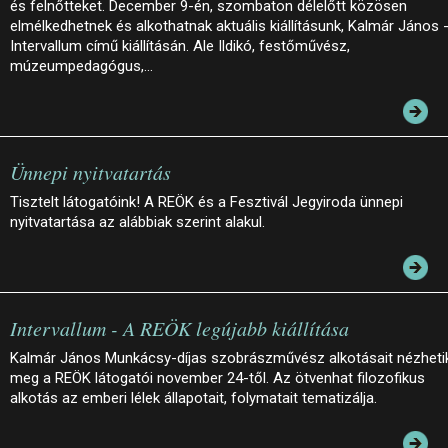
és felnőtteket. December 9-én, szombaton délelőtt közösen
elmélkedhetnek és alkothatnak aktuális kiállításunk, Kalmár János 
Intervallum című kiállításán. Ale Ildikó, festőművész,
múzeumpedagógus,…
Ünnepi nyitvatartás
Tisztelt látogatóink! A REÖK és a Fesztivál Jegyiroda ünnepi
nyitvatartása az alábbiak szerint alakul.
Intervallum - A REÖK legújabb kiállítása
Kalmár János Munkácsy-díjas szobrászművész alkotásait nézheti
meg a REÖK látogatói november 24-től. Az ötvenhat filozofikus
alkotás az emberi lélek állapotait, folymatait tematizálja.