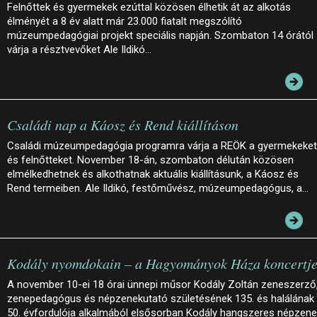
Felnőttek és gyermekek ezúttal közösen élhetik át az alkotás
élményét a 8 év alatt már 23.000 fiatalt megszólító
múzeumpedagógiai projekt speciális napján. Szombaton 14 órától
várja a résztvevőket Ale Ildikó…
Családi nap a Káosz és Rend kiállításon
Családi múzeumpedagógia programra várja a REÖK a gyermekeket
és felnőtteket. November 18-án, szombaton délután közösen
elmélkedhetnek és alkothatnak aktuális kiállításunk, a Káosz és
Rend termeiben. Ale Ildikó, festőművész, múzeumpedagógus, a…
Kodály nyomdokain – a Hagyományok Háza koncertj
A november 10-ei 18 órai ünnepi műsor Kodály Zoltán zeneszerző
zenepedagógus és népzenekutató születésének 135. és halálának
50. évfordulója alkalmából elsősorban Kodály hangszeres népzene