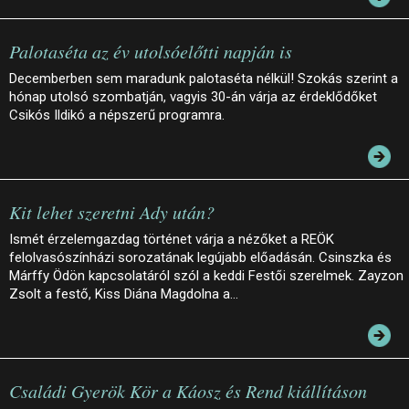
Palotaséta az év utolsóelőtti napján is
Decemberben sem maradunk palotaséta nélkül! Szokás szerint a
hónap utolsó szombatján, vagyis 30-án várja az érdeklődőket
Csikós Ildikó a népszerű programra.
Kit lehet szeretni Ady után?
Ismét érzelemgazdag történet várja a nézőket a REÖK
felolvasószínházi sorozatának legújabb előadásán. Csinszka és
Márffy Ödön kapcsolatáról szól a keddi Festői szerelmek. Zayzon
Zsolt a festő, Kiss Diána Magdolna a…
Családi Gyerök Kör a Káosz és Rend kiállításon