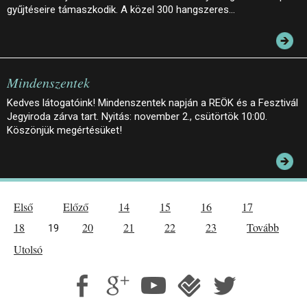
gyűjtéseire támaszkodik. A közel 300 hangszeres…
Mindenszentek
Kedves látogatóink! Mindenszentek napján a REÖK és a Fesztivál
Jegyiroda zárva tart. Nyitás: november 2., csütörtök 10:00.
Köszönjük megértésüket!
Első
Előző
14
15
16
17
18
20
21
22
23
Tovább
19
Utolsó