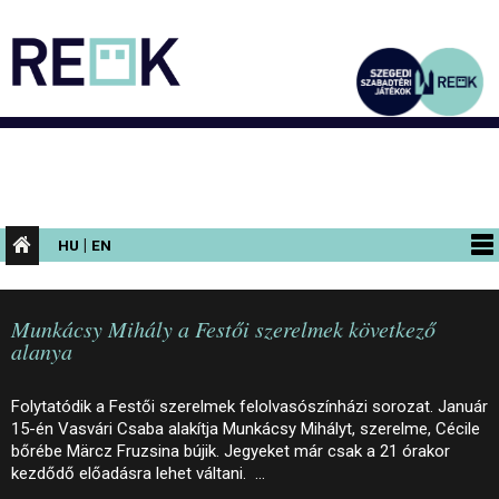
|
HU
EN
PROGRAMOK
Munkácsy Mihály a Festői szerelmek következő
KIÁLLÍTÁSOK
alanya
AZ ÉPÜLET
Folytatódik a Festői szerelmek felolvasószínházi sorozat. Január
INFORMÁCIÓK
15-én Vasvári Csaba alakítja Munkácsy Mihályt, szerelme, Cécile
bőrébe Märcz Fruzsina bújik. Jegyeket már csak a 21 órakor
KONFERENCIA
kezdődő előadásra lehet váltani. …