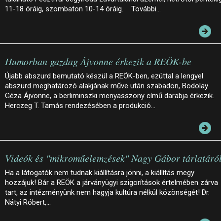
11-18 óráig, szombaton 10-14 óráig. További…
Humorban gazdag Ájvonne érkezik a REÖK-be
Újabb abszurd bemutató készül a REÖK-ben, ezúttal a lengyel
abszurd meghatározó alakjának műve után szabadon, Bodolay
Géza Ájvonne, a berliminszki menyasszony című darabja érkezik.
Herczeg T. Tamás rendezésében a produkció…
Videók és "mikroműelemzések" Nagy Gábor tárlatáró
Ha a látogatók nem tudnak kiállításra jönni, a kiállítás megy
hozzájuk! Bár a REÖK a járványügyi szigorítások értelmében zárva
tart, az intézményünk nem hagyja kultúra nélkül közönségét! Dr.
Nátyi Róbert,…