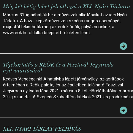
Még két hétig lehet jelentkezni a XLI. Nyári Tárlatra
Március 31-ig adhatják be a művészek alkotásaikat az idei Nyári
Tárlatra. A hazai képzőművészeti szcéna rangos eseményét
májustól tekinthetik meg az érdeklődők, pályázni online, a
www.reok.hu oldalba beépített felületen lehet.…
Tájékoztatás a REÖK és a Fesztivál Jegyiroda
nyitvatartásáról
Kedves Vendégeink! A hatályba lépett járványügyi szigorítások
értelmében a Reök-palota, és az épületben található Fesztivál
Jegyiroda nyitvatartása 2021. március 8-tól előreláthatólag márciu
29-ig szünetel. A Szegedi Szabadtéri Játékok 2021-es produkcióir
XLI. NYÁRI TÁRLAT FELHÍVÁS