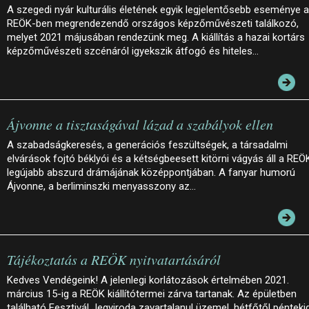
A szegedi nyár kulturális életének egyik legjelentősebb eseménye a
REÖK-ben megrendezendő országos képzőművészeti találkozó,
melyet 2021 májusában rendezünk meg. A kiállítás a hazai kortárs
képzőművészeti szcénáról igyekszik átfogó és hiteles…
Ájvonne a tisztaságával lázad a szabályok ellen
A szabadságkeresés, a generációs feszültségek, a társadalmi
elvárások fojtó béklyói és a kétségbeesett kitörni vágyás áll a REÖ
legújabb abszurd drámájának középpontjában. A fanyar humorú
Ájvonne, a berliminszki menyasszony az…
Tájékoztatás a REÖK nyitvatartásáról
Kedves Vendégeink! A jelenlegi korlátozások értelmében 2021.
március 15-ig a REÖK kiállítótermei zárva tartanak. Az épületben
található Fesztivál Jegyiroda zavartalanul üzemel, hétfőtől pénteki