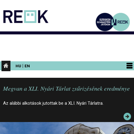
|
HU
EN
PROGRAMOK
Megvan a XLI. Nyári Tárlat zsűrizésének eredménye
KIÁLLÍTÁSOK
AZ ÉPÜLET
Az alábbi alkotások jutottak be a XLI. Nyári Tárlatra.
INFORMÁCIÓK
KONFERENCIA