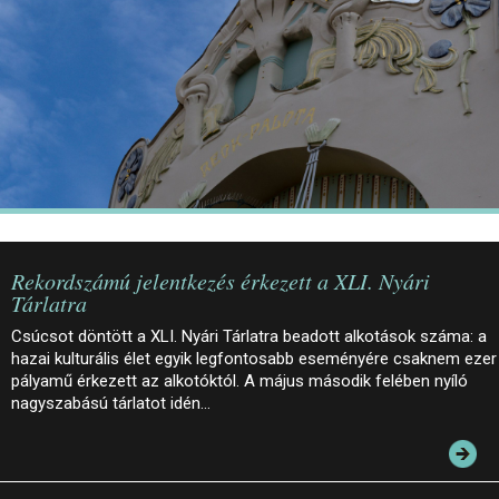
JEGYEK
ELÉRHETŐSÉG
PALOTASÉTÁK ÉS VEZETÉSEK
KÖZÉRDEKŰ ADATOK
Rekordszámú jelentkezés érkezett a XLI. Nyári
Tárlatra
Csúcsot döntött a XLI. Nyári Tárlatra beadott alkotások száma: a
hazai kulturális élet egyik legfontosabb eseményére csaknem ezer
pályamű érkezett az alkotóktól. A május második felében nyíló
nagyszabású tárlatot idén…