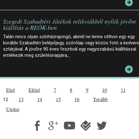
Szegedi Szabadtéri Játékok relikviákból nyílik jövőre
kiállítás a REÖK-ben
Talán nincs olyan színházrajongó, akinél ne lenne otthon egy-egy
korábbi Szabadtéri belépőjegy, szórólap vagy közös fotó a kedven
sztárjával. A jövőre 90 éves fesztivál egy nagyszabású kiállítással
emlékezik meg születésnapjára,…
Első
Előző
7
8
9
10
11
13
14
15
16
Tovább
12
Utolsó