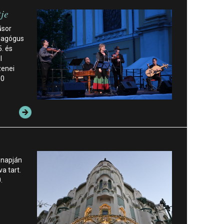
je
űsor
dagógus
. és
l
zenei
00
 napján
a tart.
.