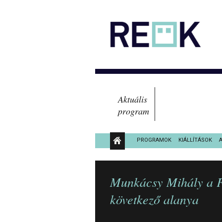
Aktuális
program
PROGRAMOK
KIÁLLÍTÁSOK
KÖZÉRDEKŰ ADATOK
Munkácsy Mihály a F
következő alanya