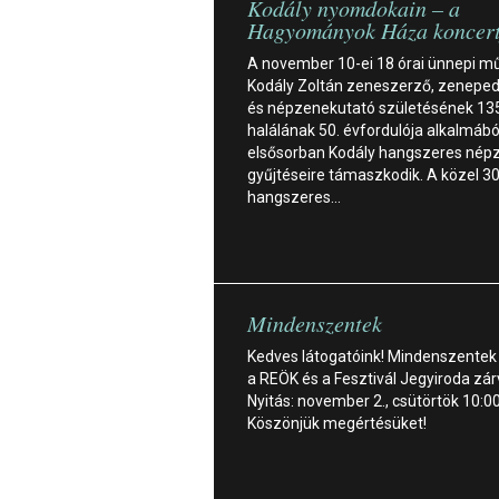
Kodály nyomdokain – a
Hagyományok Háza koncert
A november 10-ei 18 órai ünnepi m
Kodály Zoltán zeneszerző, zenepe
és népzenekutató születésének 135
halálának 50. évfordulója alkalmábó
elsősorban Kodály hangszeres nép
gyűjtéseire támaszkodik. A közel 3
hangszeres…
Mindenszentek
Kedves látogatóink! Mindenszentek
a REÖK és a Fesztivál Jegyiroda zárv
Nyitás: november 2., csütörtök 10:00
Köszönjük megértésüket!