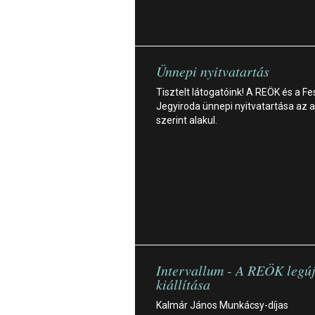
Ünnepi nyitvatartás
Tisztelt látogatóink! A REÖK és a Fe
Jegyiroda ünnepi nyitvatartása az a
szerint alakul.
Intervallum - A REÖK legú
kiállítása
Kalmár János Munkácsy-díjas