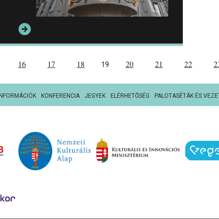
16
17
18
20
21
22
2
19
INFORMÁCIÓK
KONFERENCIA
JEGYEK
ELÉRHETŐSÉG
PALOTASÉTÁK ÉS VEZE