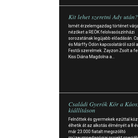
Kit lehet szeretni Ady után?
Ismét érzelemgazdag történet várj
nézőket a REÖK felolvasószínházi
sorozatának legújabb előadásán. C
és Márffy Ödön kapcsolatáról szól a
Festői szerelmek. Zayzon Zsolt a fe
Kiss Diána Magdolna a…
Családi Gyerök Kör a Káos
kiállításon
Felnőttek és gyermekek ezúttal kö
élhetik át az alkotás élményét a 8 év
már 23.000 fiatalt megszólító
múzeumpedagógiai projekt speciáli