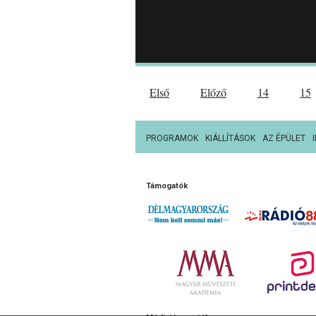
Első
Előző
14
15
PROGRAMOK
KIÁLLÍTÁSOK
AZ ÉPÜLET
Támogatók