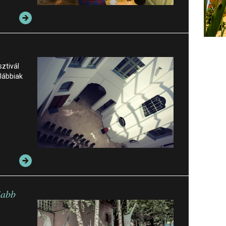
sztivál
lábbiak
jabb