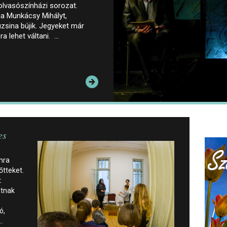
lolvasószínházi sorozat.
ja Munkácsy Mihályt,
zsina bújik. Jegyeket már
a lehet váltani. …
es
mra
őtteket.
t
atnak
ó,
…