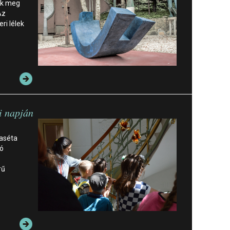
ik meg
Az
ri lélek
ti napján
aséta
só
rű