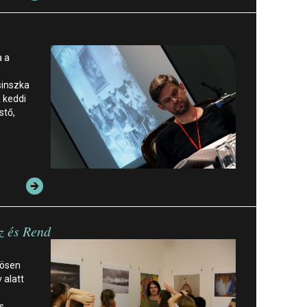
a a
sinszka
 keddi
stő,
z és Rend
zösen
 alatt
s