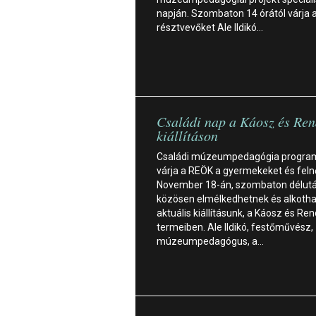
napján. Szombaton 14 órától várja 
résztvevőket Ale Ildikó…
Családi nap a Káosz és Re
kiállításon
Családi múzeumpedagógia progra
várja a REÖK a gyermekeket és feln
November 18-án, szombaton délut
közösen elmélkedhetnek és alkoth
aktuális kiállításunk, a Káosz és Ren
termeiben. Ale Ildikó, festőművész,
múzeumpedagógus, a…