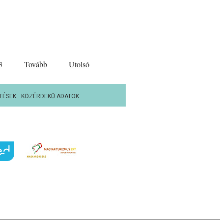
3
Tovább
Utolsó
TÉSEK
KÖZÉRDEKŰ ADATOK