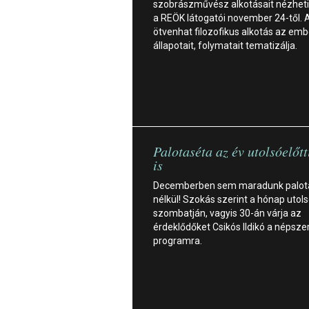
szobrászművész alkotásait nézhet
a REÖK látogatói november 24-től. 
ötvenhat filozofikus alkotás az embe
állapotait, folymatait tematizálja.
Palotaséta az év utolsóelőt
is
Decemberben sem maradunk palot
nélkül! Szokás szerint a hónap utol
szombatján, vagyis 30-án várja az
érdeklődőket Csikós Ildikó a népsze
programra.