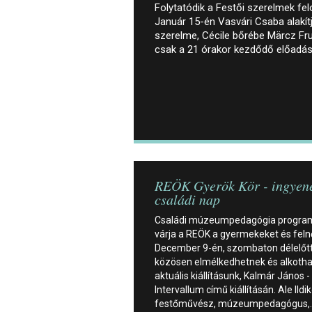
Folytatódik a Festői szerelmek fe
Január 15-én Vasvári Csaba alakít
szerelme, Cécile bőrébe Märcz Fru
csak a 21 órakor kezdődő előadásr
REÖK Gyerök Kör - ingyen
családi nap
Családi múzeumpedagógia progra
várja a REÖK a gyermekeket és feln
December 9-én, szombaton délelőt
közösen elmélkedhetnek és alkoth
aktuális kiállításunk, Kalmár János -
Intervallum című kiállításán. Ale Ildik
festőművész, múzeumpedagógus,