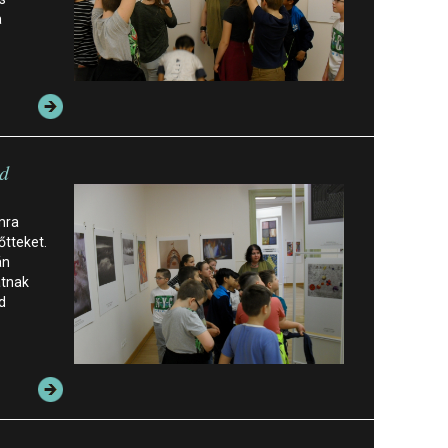
a
nd
mra
őtteket.
án
atnak
d