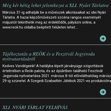
Még két hétig lehet jelentkezni a XLI. Nyári Tárlatra
Március 31-ig adhatják be a művészek alkotásaikat az idei Nyári
Tárlatra. A hazai képzőművészeti szcéna rangos eseményét
májustól tekinthetik meg az érdeklődők, pályázni online, a
www.reok.hu oldalba beépített felületen lehet.…
Tájékoztatás a REÖK és a Fesztivál Jegyiroda
nyitvatartásáról
Kedves Vendégeink! A hatályba lépett járványügyi szigorítások
értelmében a Reök-palota, és az épületben található Fesztivál
Jegyiroda nyitvatartása 2021. március 8-tól előreláthatólag márciu
29-ig szünetel. A Szegedi Szabadtéri Játékok 2021-es produkcióir
XLI. NYÁRI TÁRLAT FELHÍVÁS