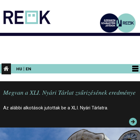
|
HU
EN
PROGRAMOK
Megvan a XLI. Nyári Tárlat zsűrizésének eredménye
KIÁLLÍTÁSOK
AZ ÉPÜLET
Az alábbi alkotások jutottak be a XLI. Nyári Tárlatra.
INFORMÁCIÓK
KONFERENCIA