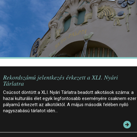
JEGYEK
ELÉRHETŐSÉG
PALOTASÉTÁK ÉS VEZETÉSEK
KÖZÉRDEKŰ ADATOK
Rekordszámú jelentkezés érkezett a XLI. Nyári
Tárlatra
Csúcsot döntött a XLI. Nyári Tárlatra beadott alkotások száma: a
hazai kulturális élet egyik legfontosabb eseményére csaknem ezer
pályamű érkezett az alkotóktól. A május második felében nyíló
nagyszabású tárlatot idén…