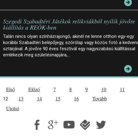
Szegedi Szabadtéri Játékok relikviákból nyílik jövőre
kiállítás a REÖK-ben
Talán nincs olyan színházrajongó, akinél ne lenne otthon egy-egy
korábbi Szabadtéri belépőjegy, szórólap vagy közös fotó a kedven
sztárjával. A jövőre 90 éves fesztivál egy nagyszabású kiállítással
emlékezik meg születésnapjára,…
Első
Előző
7
8
9
10
11
13
14
15
16
Tovább
12
Utolsó