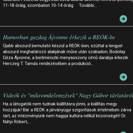
11-18 óráig, szombaton 10-14 óráig. További…
Humorban gazdag Ájvonne érkezik a REÖK-be
Újabb abszurd bemutató készül a REÖK-ben, ezúttal a lengyel
abszurd meghatározó alakjának műve után szabadon, Bodolay
Géza Ájvonne, a berliminszki menyasszony című darabja érkezik.
Herczeg T. Tamás rendezésében a produkció…
Videók és "mikroműelemzések" Nagy Gábor tárlatáró
Ha a látogatók nem tudnak kiállításra jönni, a kiállítás megy
hozzájuk! Bár a REÖK a járványügyi szigorítások értelmében zárva
tart, az intézményünk nem hagyja kultúra nélkül közönségét! Dr.
Nátyi Róbert,…