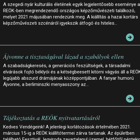
A szegedi nyár kulturális életének egyik legjelentősebb eseménye a
REÖK-ben megrendezendő országos képzőművészeti találkozó,
melyet 2021 májusában rendezünk meg. A kiállítás a hazai kortárs
képzőművészeti szcénáról igyekszik átfogó és hiteles…
Ájvonne a tisztaságával lázad a szabályok ellen
A szabadságkeresés, a generációs feszültségek, a társadalmi
elvárások fojtó béklyói és a kétségbeesett kitörni vágyás áll a REÖ
legújabb abszurd drámájának középpontjában. A fanyar humorú
Ájvonne, a berliminszki menyasszony az…
Tájékoztatás a REÖK nyitvatartásáról
Kedves Vendégeink! A jelenlegi korlátozások értelmében 2021.
március 15-ig a REÖK kiállítótermei zárva tartanak. Az épületben
található Fesztivál Jegyiroda zavartalanul üzemel, hétfőtől pénteki