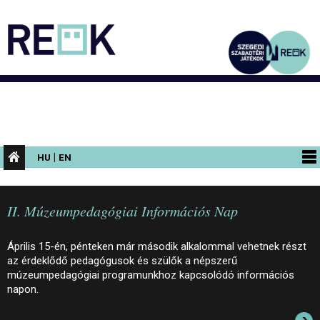
|
HU
EN
PROGRAMOK
II. Múzeumpedagógiai Információs Nap
KIÁLLÍTÁSOK
AZ ÉPÜLET
Április 15-én, pénteken már második alkalommal vehetnek részt
az érdeklődő pedagógusok és szülők a népszerű
INFORMÁCIÓK
múzeumpedagógiai programunkhoz kapcsolódó információs
napon.
KONFERENCIA