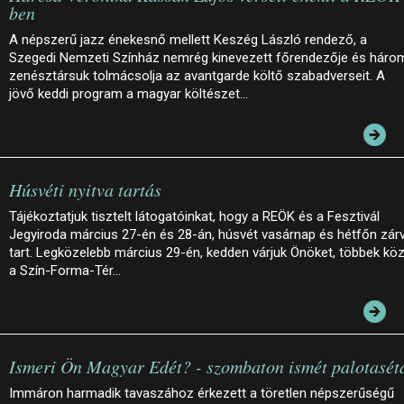
ben
A népszerű jazz énekesnő mellett Keszég László rendező, a
Szegedi Nemzeti Színház nemrég kinevezett főrendezője és háro
zenésztársuk tolmácsolja az avantgarde költő szabadverseit. A
jövő keddi program a magyar költészet…
Húsvéti nyitva tartás
Tájékoztatjuk tisztelt látogatóinkat, hogy a REÖK és a Fesztivál
Jegyiroda március 27-én és 28-án, húsvét vasárnap és hétfőn zár
tart. Legközelebb március 29-én, kedden várjuk Önöket, többek köz
a Szín-Forma-Tér…
Ismeri Ön Magyar Edét? - szombaton ismét palotasét
Immáron harmadik tavaszához érkezett a töretlen népszerűségű