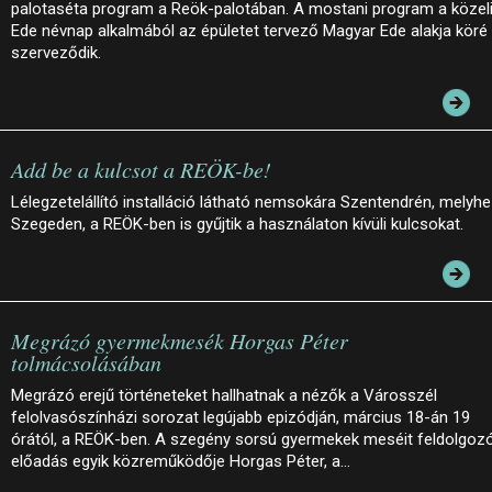
palotaséta program a Reök-palotában. A mostani program a közel
Ede névnap alkalmából az épületet tervező Magyar Ede alakja köré
szerveződik.
Add be a kulcsot a REÖK-be!
Lélegzetelállító installáció látható nemsokára Szentendrén, melyh
Szegeden, a REÖK-ben is gyűjtik a használaton kívüli kulcsokat.
Megrázó gyermekmesék Horgas Péter
tolmácsolásában
Megrázó erejű történeteket hallhatnak a nézők a Városszél
felolvasószínházi sorozat legújabb epizódján, március 18-án 19
órától, a REÖK-ben. A szegény sorsú gyermekek meséit feldolgoz
előadás egyik közreműködője Horgas Péter, a…