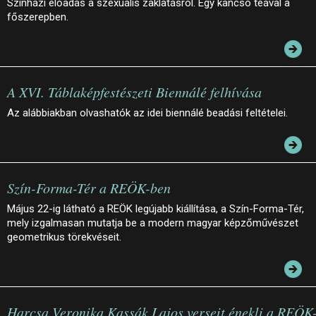
Színházi előadás a szexuális zaklatásról. Egy kancsó teával a
főszerepben.
A XVI. Táblaképfestészeti Biennálé felhívása
Az alábbiakban olvashatók az idei biennálé beadási feltételei.
Szín-Forma-Tér a REÖK-ben
Május 22-ig látható a REÖK legújabb kiállítása, a Szín-Forma-Tér,
mely izgalmasan mutatja be a modern magyar képzőművészet
geometrikus törekvéseit.
Harcsa Veronika Kassák Lajos verseit énekli a REÖK