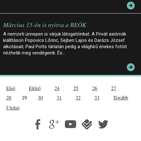
Március 15-én is nyitva a REÖK
A nemzeti ünnepen is várjuk látogatóinkat. A Privát axiómák
kiállításon Popovics Lőrinc, Sejben Lajos és Darázs József
alkotásait, Paul Potts tárlatán pedig a világhírű énekes fotóit
nézhetik meg vendégeink. És…
Első
Előző
24
25
26
27
28
30
31
32
33
Tovább
29
Utolsó