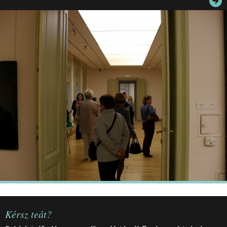
JEGYEK
ELÉRHETŐSÉG
PALOTASÉTÁK ÉS VEZETÉSEK
KÖZÉRDEKŰ ADATOK
Kérsz teát?