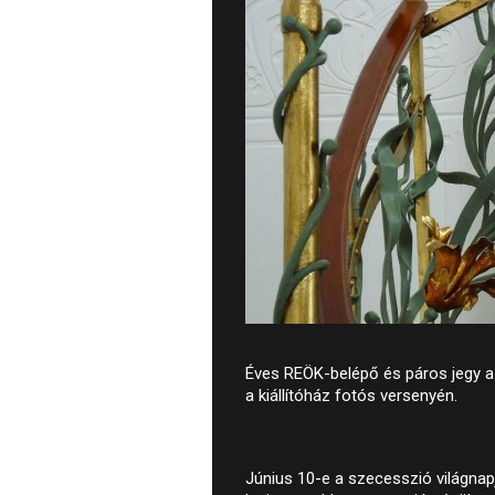
Éves REÖK-belépő és páros jegy a
a kiállítóház fotós versenyén.
Június 10-e a szecesszió világnap