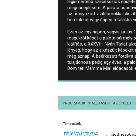
legismertebb szecessziós épülete, a
megünneplésére. A palota csodavi
az aranyozott vízililiomokkal dísz
homlokzat vagy éppen a falakba v
Ezen az egy napon, vagyis június 1
magukról képet a palota bármely p
kiállítás, a XXXVIII. Nyári Tárlat a
lényeg, hogy az elkészült képeket
még aznap. A beérkezett fotókra az
tulajdonosa pedig egy éves, a palo
Dóm téri Mamma Mia! előadások eg
PROGRAMOK
KIÁLLÍTÁSOK
AZ ÉPÜLET
Támogatók