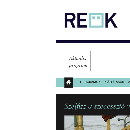
Aktuális
program
PROGRAMOK
KIÁLLÍTÁSOK
KÖZÉRDEKŰ ADATOK
Szelfizz a szecesszió 