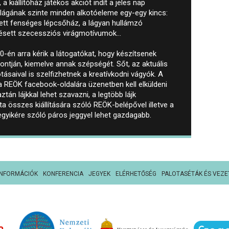
 kiállítóház játékos akciót indít a jeles nap
lágának szinte minden alkotóeleme egy-egy kincs:
ített fenséges lépcsőház, a lágyan hullámzó
ésett szecessziós virágmotívumok...
0-én arra kérik a látogatókat, hogy készítsenek
ontján, kiemelve annak szépségét. Sőt, az aktuális
lkotásaival is szelfizhetnek a kreatívkodni vágyók. A
 a REÖK facebook-oldalára üzenetben kell elküldeni
tán lájkkal lehet szavazni, a legtöbb lájk
ta összes kiállítására szóló REÖK-belépővel illetve a
yikére szóló páros jeggyel lehet gazdagabb.
INFORMÁCIÓK
KONFERENCIA
JEGYEK
ELÉRHETŐSÉG
PALOTASÉTÁK ÉS VEZE