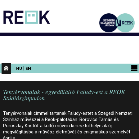
|
HU
EN
PROGRAMOK
Tenyérvonalak - egyedülálló Faludy-est a REÖK
KIÁLLÍTÁSOK
Stúdiószínpadon
AZ ÉPÜLET
Tenyérvonalak címmel tartanak Faludy-estet a Szegedi Nemzeti
INFORMÁCIÓK
Színház művészei a Reök-palotában. Borovics Tamás és
Poroszlay Kristóf a költő művein keresztül helyezik új
KONFERENCIA
megvilágításba a művész életművét és enigmatikus személyét
április…