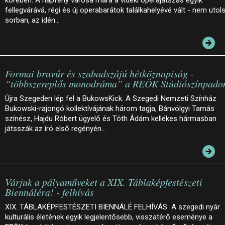
fellegvárává, régi és új operabarátok találkahelyévé vált - nem utol
sorban, az idén…
Formai bravúr és szabadszájú hétköznapiság -
“többszereplős monodráma” a REÖK Stúdiószínpado
Újra Szegeden lép fel a BukowsKick. A Szegedi Nemzeti Színház
Bukowski-rajongó kollektívájának három tagja, Bánvölgyi Tamás
színész, Hajdu Róbert ügyelő és Tóth Ádám kellékes hármasban
játsszák az író első regényén…
Várjuk a pályaműveket a XIX. Táblaképfestészeti
Biennáléra! - felhívás
XIX. TÁBLAKÉPFESTÉSZETI BIENNÁLÉ FELHÍVÁS A szegedi nyár
kulturális életének egyik legjelentősebb, visszatérő eseménye a