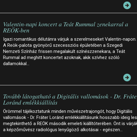
Valentin-napi koncert a Teát Rummal zenekarral a
REÖK-ben
Igazi romantikus délutánra várjuk a szerelmeseket Valentin-napon.
A Reök-palota gyönyörű szecessziós épületében a Szegedi
Nemzeti Színház frissen megalakult színészzenekara, a Teát
Rummal ad meghitt koncertet azoknak, akik szívhez szóló
dallamokkal…
Tovább látogatható a Digitális vallomások - Dr. Fráte
Loránd emlékkiállítás
Örömmel tájékoztatunk minden művészetrajongót, hogy Digitális
vallomások - Dr. Fráter Loránd emlékkiállításunk hosszabb ideig le
megtekinthető a REÖK második emeleti kiállítóterében. Önt is várjá
a képzőművész radiológus lenyűgöző alkotásai - egészen…