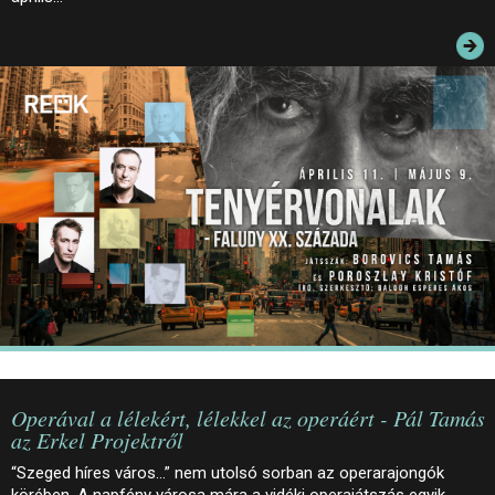
JEGYEK
ELÉRHETŐSÉG
PALOTASÉTÁK ÉS VEZETÉSEK
KÖZÉRDEKŰ ADATOK
Operával a lélekért, lélekkel az operáért - Pál Tamás
az Erkel Projektről
“Szeged híres város…” nem utolsó sorban az operarajongók
körében. A napfény városa mára a vidéki operajátszás egyik