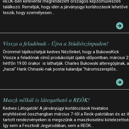
REÖK-ben kétévente megrendezett országos képzőművészeti
találkozó. Reméljük, hogy idén a járványügyi korlátozások lehetővé
teszik, hogy személyesen…
Vissza a feladónak - Újra a Stúdiószínpadon!
Örömmel tájékoztatjuk kedves Nézőinket, hogy a BukowsKick
Vissza a feladónak című produkcióját újabb időpontban, március 2
hétfőn 19.00 órakor is láthatják. Charles Bukowski alteregójának, a
„hazai” Hank Chinaski-nak postai kalandjai "háromszereplős…
Maszk nélkül is látogatható a REÖK!
Kedves Látogatók! A járványügyi korlátozások hivatalos
enyhítésével összhangban március 7-től a Reök-palotában és az it
tartott rendezvényeken is megszűnik a maszkviselési kötelezettsé
Így sem a Fesztivál Jegyirodában, sem a REÖK…