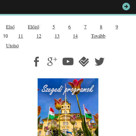
Első
Előző
5
6
7
8
9
11
12
13
14
Tovább
10
Utolsó