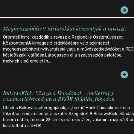
Meghosszabbított tárlatokkal köszöntjük a tavaszt!
Örömteli hírrel kezdődik a tavasz a Regionális Összművészeti
Központban!A kimagasló érdeklődésre való tekintettel
meghosszabbított nyitvartással várja a művészetkedvelőket a RE
két időszaki kiállítása.Látogasson el a szecessziós palotába,
melynek első emeletén…
BukowsKick: Vissza a Feladónak - önéletrajzi
roadmovie/stand-up a REÖK Stúdiószínpadon
Charles Bukowski alteregójának, a „hazai” Hank Chinaski-nak nem
túlzottan irodalmi estje visszatér Szegedre! A BukowsKick előadá
három estén, február 28-án és március 7-én, valamint május 23-á
lesz látható a REÖK…