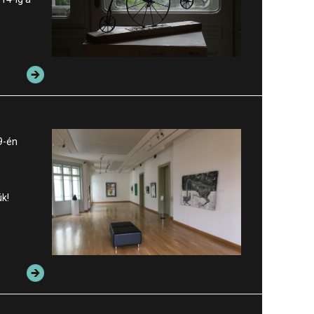
9-én
k!