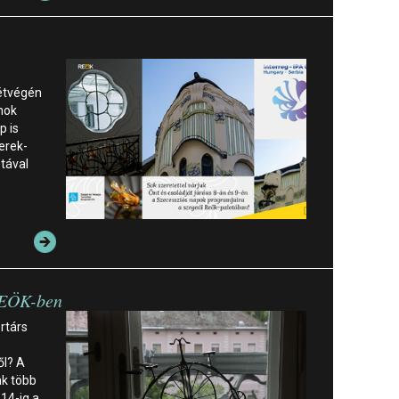
hétvégén
mok
p is
yerek-
étával
 REÖK-ben
ortárs
ől? A
k több
 14-ig a