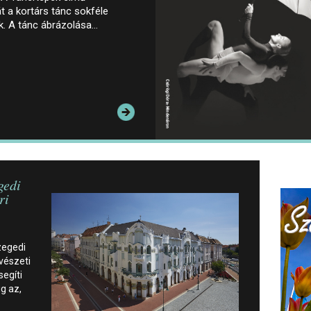
át a kortárs tánc sokféle
ok. A tánc ábrázolása…
gedi
ri
zegedi
vészeti
egíti
ig az,