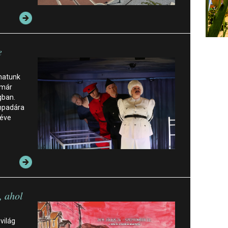
e
ghatunk
 már
gban.
ínpadára
 éve
, ahol
világ