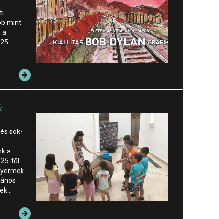
ti
bb mint
 a
125
k
és sok-
nk a
25-től
gyermek
lános
nek…