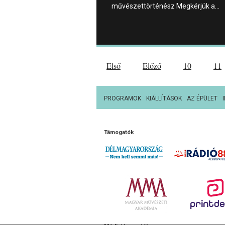
művészettörténész Megkérjük a…
Első
Előző
10
11
PROGRAMOK
KIÁLLÍTÁSOK
AZ ÉPÜLET
Támogatók