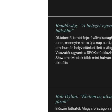
Rendőrség: “A helyzet egyr
hülyébb”
Októbertől ismét fejcsóválva kaca
azon, mennyire nincs új a nap alatt,
ami humán helyzetünket illeti a vilá
Visszatér ugyanis a REÖK stúdiósz
Sławomir Mrożek több mint hatvan
aktuális…
Bob Dylan: "Életem az utca
járok"
Először láthatók Magyarországon a 