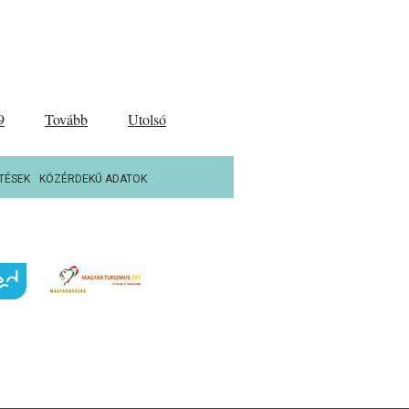
9
Tovább
Utolsó
TÉSEK
KÖZÉRDEKŰ ADATOK