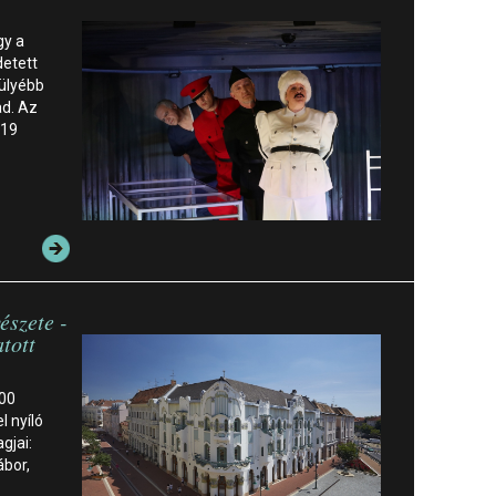
gy a
detett
hülyébb
ad. Az
 19
észete -
tott
100
 nyíló
gjai:
bor,