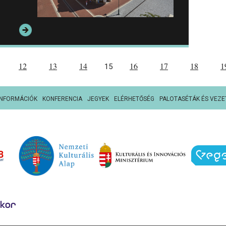
12
13
14
16
17
18
1
15
INFORMÁCIÓK
KONFERENCIA
JEGYEK
ELÉRHETŐSÉG
PALOTASÉTÁK ÉS VEZE