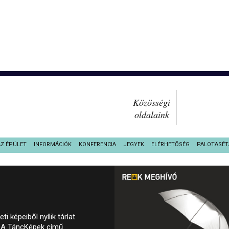
Közösségi
oldalaink
AZ ÉPÜLET
INFORMÁCIÓK
KONFERENCIA
JEGYEK
ELÉRHETŐSÉG
PALOTASÉT
 képeiből nyílik tárlat
 A TáncKépek című