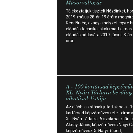
Műsorváltozás
Tájékoztatjuk tisztelt Nézőinket, ho
2019. május 28-án 19 órára meghir
Rendőrség, avagy a helyzet egyre 
előadás technikai okok miatt elmar
előadás pótlására 2019. június 3-án
órai…
A - 100 kortársad képzőműv
XL. Nyári Tárlatra beváloga
alkotások listája
Az alábbi alkotások jutottak be a - 
kortársad képzőművészete - címmel
XL. Nyári Tárlatra. A szakmai zsűri ta
Aknay János, képzőművészNagy Gá
képzőművészDr. Nátyi Róbert,