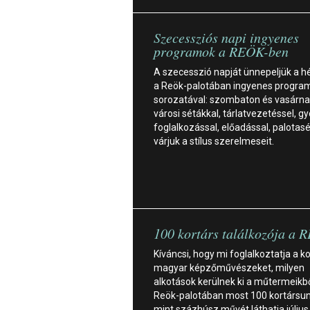
Szecessziós napi ingyenes
programok a REÖK-ben
A szecesszió napját ünnepeljük a 
a Reök-palotában ingyenes progra
sorozatával: szombaton és vasárna
városi sétákkal, tárlatvezetéssel, g
foglalkozással, előadással, palotas
várjuk a stílus szerelmeseit.
100 kortárs találkozója a
Kíváncsi, hogy mi foglalkoztatja a k
magyar képzőművészeket, milyen
alkotások kerülnek ki a műtermeikb
Reök-palotában most 100 kortársun
mint százhúsz művét láthatja július