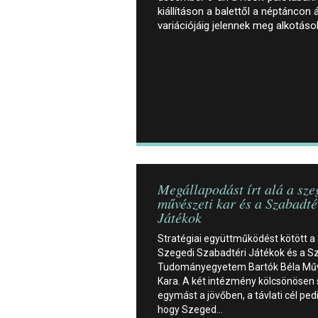
kiállításon a balettől a néptáncon 
variációjáig jelennek meg alkotás
Megállapodást írt alá a sze
művészeti kar és a Szabadté
Játékok
Stratégiai együttműködést kötött a
Szegedi Szabadtéri Játékok és a S
Tudományegyetem Bartók Béla Mű
Kara. A két intézmény kölcsönösen s
egymást a jövőben, a távlati cél ped
hogy Szeged…