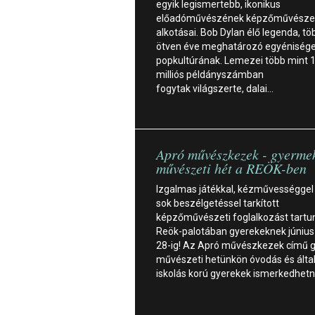
egyik legismertebb, ikonikus
előadóművészének képzőművésze
alkotásai. Bob Dylan élő legenda, tö
ötven éve meghatározó egyénisége
popkultúrának. Lemezei több mint 
milliós példányszámban
fogytak világszerte, dalai…
Apró művészkezek - gyerme
művészeti hét a REÖK-ben
Izgalmas játékkal, kézművességgel 
sok beszélgetéssel tarkított
képzőművészeti foglalkozást tartu
Reök-palotában gyerekeknek június 
28-ig! Az Apró művészkezek című 
művészeti hetünkön óvodás és álta
iskolás korú gyerekek ismerkedhet