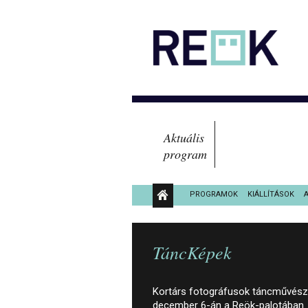
Aktuális
program
PROGRAMOK
KIÁLLÍTÁSOK
KÖZÉRDEKŰ ADATOK
TáncKépek
Kortárs fotográfusok táncművészeti
december 6-án a Reök-palotában.