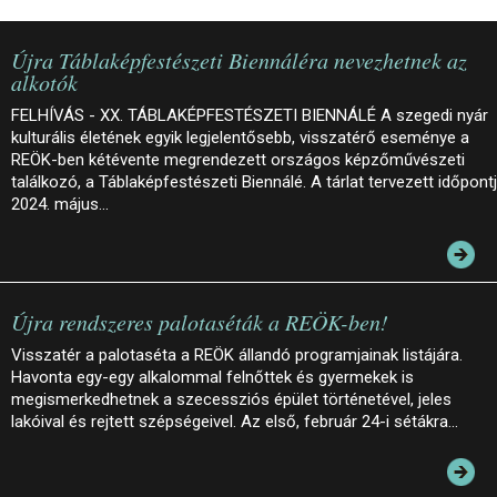
Újra Táblaképfestészeti Biennáléra nevezhetnek az
alkotók
FELHÍVÁS - XX. TÁBLAKÉPFESTÉSZETI BIENNÁLÉ A szegedi nyár
kulturális életének egyik legjelentősebb, visszatérő eseménye a
REÖK-ben kétévente megrendezett országos képzőművészeti
találkozó, a Táblaképfestészeti Biennálé. A tárlat tervezett időpont
2024. május…
Újra rendszeres palotaséták a REÖK-ben!
Visszatér a palotaséta a REÖK állandó programjainak listájára.
Havonta egy-egy alkalommal felnőttek és gyermekek is
megismerkedhetnek a szecessziós épület történetével, jeles
lakóival és rejtett szépségeivel. Az első, február 24-i sétákra…