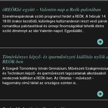
öREÖKké együtt – Valentin-nap a Reök-palotában
Szerelmespároknak szóló programot hirdet a REÖK. A február 14.
18.00 órakor kezdődő, különleges kultúrrandevún részt vevő párok
romantikus palotasétával és ünnepi finomságokkal tehetik életre
szóló élménnyé az idei Valentin-napot. Egyedülálló…
Tömörkényes képző- és iparművészeti kiállítás nyílik 
REÖK-ben
A Szegedi Tömörkény István Gimnázium, Művészeti Szakgimnázi
és Technikum képző- és iparművészeti tagozatainak alkotásaiból
rendeznek kiállítást a REÖK-ben. Az Oktatás – művészet -
hagyomány című tárlat az országos szinten is…