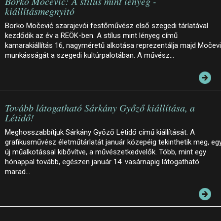
Borko Močević: A stílus mint lényeg -
kiállításmegnyitó
Borko Močević szarajevói festőművész első szegedi tárlatával
kezdődik az év a REÖK-ben. A stílus mint lényeg című
kamarakiállítás 16, nagyméretű alkotása reprezentálja majd Močev
munkásságát a szegedi kultúrpalotában. A művész…
Tovább látogatható Sárkány Győző kiállítása, a
Létidő!
Meghosszabbítjuk Sárkány Győző Létidő című kiállítását. A
grafikusművész életműtárlatát január közepéig tekinthetik meg, eg
új műalkotással kibővítve, a művészetkedvelők. Több, mint egy
hónappal tovább, egészen január 14. vasárnapig látogatható
marad…