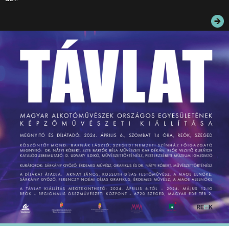
JEGYEK
ELÉRHETŐSÉG
PALOTASÉTÁK ÉS VEZETÉSEK
KÖZÉRDEKŰ ADATOK