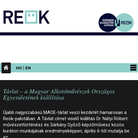
|
HU
EN
PROGRAMOK
Távlat – a Magyar Alkotóművészek Országos
KIÁLLÍTÁSOK
Egyesületének kiállítása
AZ ÉPÜLET
Újabb nagyszabású MAOE-tárlat veszi kezdetét hamarosan a
INFORMÁCIÓK
Reök-palotában. A Távlat címet viselő kiállítás Dr. Nátyi Róbert
művészettörténész és Sárkány Győző képzőművész közös
KONFERENCIA
kurátori munkájának eredményeképpen, április 6-tól mutatja be
az…