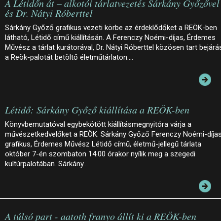
A Létidőn át – alkotói tárlatvezetés Sárkány Győzővel
és Dr. Nátyi Róberttel
Sárkány Győző grafikus vezeti körbe az érdeklődőket a REÖK-ben
látható, Létidő című kiállításán. A Ferenczy Noémi-díjas, Érdemes
Művész a tárlat kurátorával, Dr. Nátyi Róberttel közösen tart bejárá
a Reök-palotát betöltő életműtárlaton.…
Létidő: Sárkány Győző kiállítása a REÖK-ben
Könyvbemutatóval egybekötött kiállításmegnyitóra várja a
művészetkedvelőket a REÖK. Sárkány Győző Ferenczy Noémi-díja
grafikus, Érdemes Művész Létidő című, életmű-jellegű tárlata
október 7-én szombaton 14.00 órakor nyílik meg a szegedi
kultúrpalotában. Sárkány…
A túlsó part - aatoth franyo állít ki a REÖK-ben