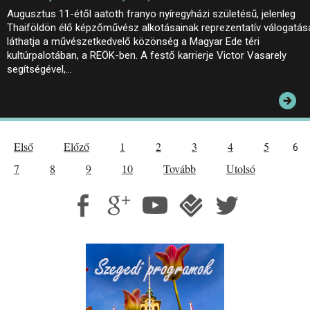
Augusztus 11-étől aatoth franyo nyíregyházi születésű, jelenleg
Thaiföldön élő képzőművész alkotásainak reprezentatív válogatás
láthatja a művészetkedvelő közönség a Magyar Ede téri
kultúrpalotában, a REÖK-ben. A festő karrierje Victor Vasarely
segítségével,…
Első
Előző
1
2
3
4
5
6
7
8
9
10
Tovább
Utolsó