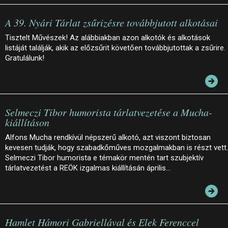
A 39. Nyári Tárlat zsűrizésre továbbjutott alkotásai
Tisztelt Művészek! Az alábbiakban azon alkotók és alkotások
listáját találják, akik az előzsűrit követően továbbjutottak a zsűrire.
Gratulálunk!
Selmeczi Tibor humorista tárlatvezetése a Mucha-
kiállításon
Alfons Mucha rendkívül népszerű alkotó, azt viszont biztosan
kevesen tudják, hogy szabadkőműves mozgalmakban is részt vett.
Selmeczi Tibor humorista e témakör mentén tart szubjektív
tárlatvezetést a REÖK izgalmas kiállításán április…
Hamlet Hámori Gabriellával és Elek Ferenccel