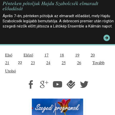
Pénteken pótoljuk Hajdu Szabolcsék elmaradt
előadását
Április 7-én, pénteken pótoljuk az elmaradt előadást, mely Hajdu
Szabolcsék legújabb bemutatója. A debreceni premier után rögtön
szegedi nézők előtt játssza a Látókép Ensemble a Kálmán napot.
Első
Előző
17
18
19
20
21
23
24
25
26
Tovább
22
Utolsó