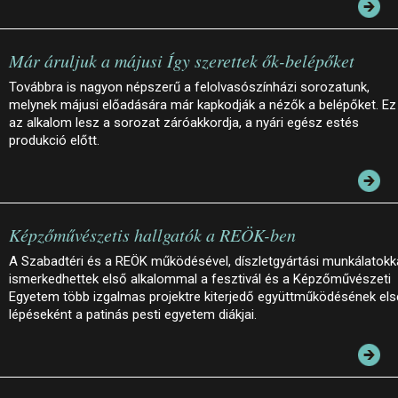
Már áruljuk a májusi Így szerettek ők-belépőket
Továbbra is nagyon népszerű a felolvasószínházi sorozatunk,
melynek májusi előadására már kapkodják a nézők a belépőket. Ez
az alkalom lesz a sorozat záróakkordja, a nyári egész estés
produkció előtt.
Képzőművészetis hallgatók a REÖK-ben
A Szabadtéri és a REÖK működésével, díszletgyártási munkálatokk
ismerkedhettek első alkalommal a fesztivál és a Képzőművészeti
Egyetem több izgalmas projektre kiterjedő együttműködésének el
lépéseként a patinás pesti egyetem diákjai.