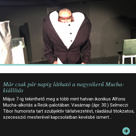
JEGYEK
ELÉRHETŐSÉG
PALOTASÉTÁK ÉS VEZETÉSEK
KÖZÉRDEKŰ ADATOK
Már csak pár napig látható a nagysikerű Mucha-
kiállítás
Május 7-ig tekinthető meg a több mint hatvan ikonikus Alfons
Mucha-alkotás a Reök-palotában. Vasárnap (ápr. 30.) Selmeczi
Tibor humorista tart szubjektív tárlatvezetést, ráadásul titokzatos,
szecesszió mesterével kapcsolatban kevésbé ismert…