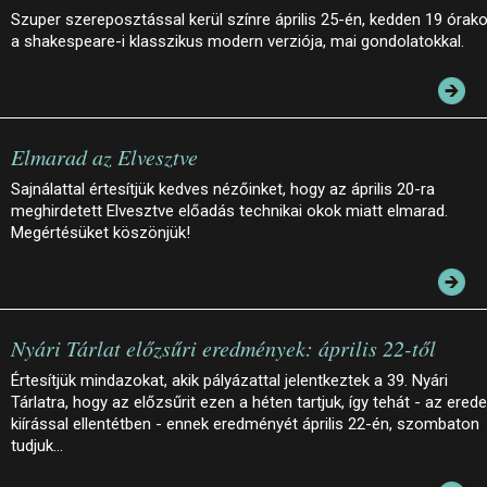
Szuper szereposztással kerül színre április 25-én, kedden 19 órako
a shakespeare-i klasszikus modern verziója, mai gondolatokkal.
Elmarad az Elvesztve
Sajnálattal értesítjük kedves nézőinket, hogy az április 20-ra
meghirdetett Elvesztve előadás technikai okok miatt elmarad.
Megértésüket köszönjük!
Nyári Tárlat előzsűri eredmények: április 22-től
Értesítjük mindazokat, akik pályázattal jelentkeztek a 39. Nyári
Tárlatra, hogy az előzsűrit ezen a héten tartjuk, így tehát - az erede
kiírással ellentétben - ennek eredményét április 22-én, szombaton
tudjuk…