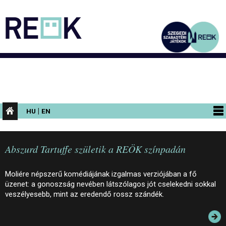
|
HU
EN
PROGRAMOK
Abszurd Tartuffe születik a REÖK színpadán
KIÁLLÍTÁSOK
AZ ÉPÜLET
Moliére népszerű komédiájának izgalmas verziójában a fő
üzenet: a gonoszság nevében látszólagos jót cselekedni sokkal
INFORMÁCIÓK
veszélyesebb, mint az eredendő rossz szándék.
KONFERENCIA