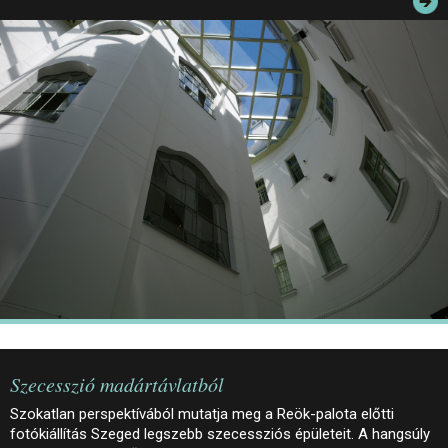
JEGYEK
ELÉRHETŐSÉG
PALOTASÉTÁK ÉS VEZETÉSEK
KÖZÉRDEKŰ ADATOK
Szecesszió madártávlatból
Szokatlan perspektívából mutatja meg a Reök-palota előtti
fotókiállítás Szeged legszebb szecessziós épületeit. A hangsúly