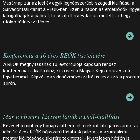
Vasárnap zár az idei év egyik legnépszerűbb szegedi kiállítása, a
Salvador Dalí-tárlat a REÖK-ben. Ezen a napon az érdeklődők ingye
látogathatják a palotát, hosszított nyitvatartás mellett, sőt egy
utolsó tárlatvezetésen…
Konferencia a 10 éves REÖK tiszteletére
A REÖK megnyitásának 10. évfordulója kapcsán rendez
konferenciát a kiállítóház, közösen a Magyar Képzőművészeti
Egyetemmel. Képző- és színházművészetről is lesz szó a progra
során.
Már több mint 12ezren látták a Dalí-kiállítást
Kevesebb mint egy hónap alatt érte el a rekord látogatószámot az
idén 10 éves REÖK népszerű tárlata. A palota - a szürrealista
mester kiállításának sikerére tekintettel - kivételesen hétfőn is…