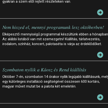
gyakran a szem elől rejtett részleteken van.
Nem hiszed el, mennyi programunk lesz októberben!
Elképesztő mennyiségű programmal készültünk ebben a hónapban
Az alábbi listából van mit szemezgetni! Kiállítás, tárlatvezetés,
irodalom, színház, koncert, palotaséta is várja az érdeklődőket.
Szombaton nyílik a Káosz és Rend kiállítás
Október 7-én, szombaton 14 órakor nyílik legújabb kiállításunk, mel
egy különleges installáció segítségével összesen 600 kortárs,
magyar művet mutat be a palota két emeletén.