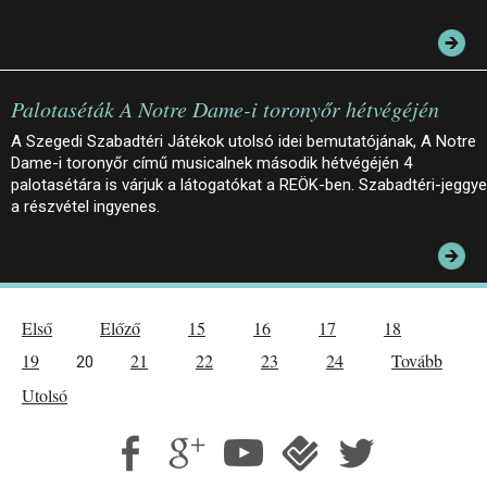
Palotaséták A Notre Dame-i toronyőr hétvégéjén
A Szegedi Szabadtéri Játékok utolsó idei bemutatójának, A Notre
Dame-i toronyőr című musicalnek második hétvégéjén 4
palotasétára is várjuk a látogatókat a REÖK-ben. Szabadtéri-jeggye
a részvétel ingyenes.
Első
Előző
15
16
17
18
19
21
22
23
24
Tovább
20
Utolsó