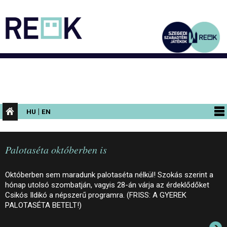
|
HU
EN
PROGRAMOK
Palotaséta októberben is
KIÁLLÍTÁSOK
AZ ÉPÜLET
Októberben sem maradunk palotaséta nélkül! Szokás szerint a
hónap utolsó szombatján, vagyis 28-án várja az érdeklődőket
INFORMÁCIÓK
Csikós Ildikó a népszerű programra. (FRISS: A GYEREK
PALOTASÉTA BETELT!)
KONFERENCIA