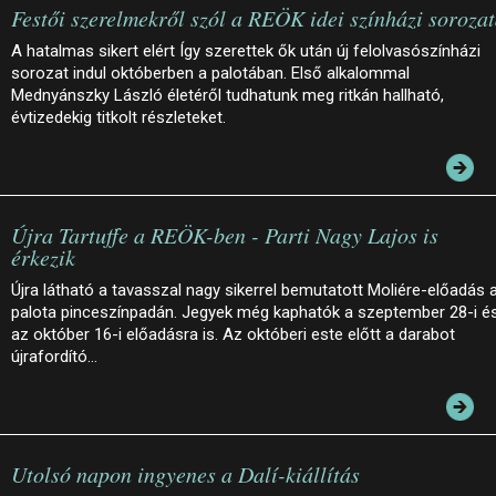
Festői szerelmekről szól a REÖK idei színházi soroza
A hatalmas sikert elért Így szerettek ők után új felolvasószínházi
sorozat indul októberben a palotában. Első alkalommal
Mednyánszky László életéről tudhatunk meg ritkán hallható,
évtizedekig titkolt részleteket.
Újra Tartuffe a REÖK-ben - Parti Nagy Lajos is
érkezik
Újra látható a tavasszal nagy sikerrel bemutatott Moliére-előadás 
palota pinceszínpadán. Jegyek még kaphatók a szeptember 28-i é
az október 16-i előadásra is. Az októberi este előtt a darabot
újrafordító…
Utolsó napon ingyenes a Dalí-kiállítás