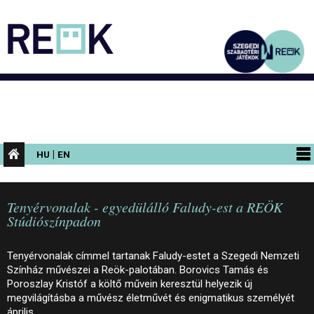
|
HU
EN
PROGRAMOK
Tenyérvonalak - egyedülálló Faludy-est a REÖK
KIÁLLÍTÁSOK
Stúdiószínpadon
AZ ÉPÜLET
Tenyérvonalak címmel tartanak Faludy-estet a Szegedi Nemzeti
INFORMÁCIÓK
Színház művészei a Reök-palotában. Borovics Tamás és
Poroszlay Kristóf a költő művein keresztül helyezik új
KONFERENCIA
megvilágításba a művész életművét és enigmatikus személyét
április…