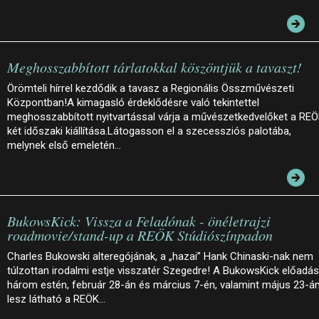
Meghosszabbított tárlatokkal köszöntjük a tavaszt!
Örömteli hírrel kezdődik a tavasz a Regionális Összművészeti
Központban!A kimagasló érdeklődésre való tekintettel
meghosszabbított nyitvartással várja a művészetkedvelőket a RE
két időszaki kiállítása.Látogasson el a szecessziós palotába,
melynek első emeletén…
BukowsKick: Vissza a Feladónak - önéletrajzi
roadmovie/stand-up a REÖK Stúdiószínpadon
Charles Bukowski alteregójának, a „hazai” Hank Chinaski-nak nem
túlzottan irodalmi estje visszatér Szegedre! A BukowsKick előadá
három estén, február 28-án és március 7-én, valamint május 23-á
lesz látható a REÖK…