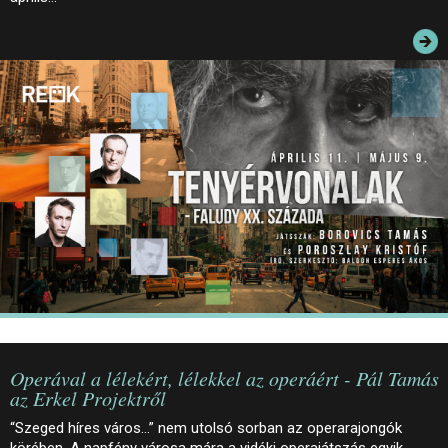
JEGYEK
ELÉRHETŐSÉG
PALOTASÉTÁK ÉS VEZETÉSEK
KÖZÉRDEKŰ ADATOK
Operával a lélekért, lélekkel az operáért - Pál Tamás
az Erkel Projektről
“Szeged híres város…” nem utolsó sorban az operarajongók
körében. A napfény városa mára a vidéki operajátszás egyik