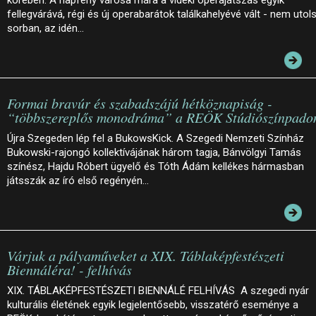
fellegvárává, régi és új operabarátok találkahelyévé vált - nem utol
sorban, az idén…
Formai bravúr és szabadszájú hétköznapiság -
“többszereplős monodráma” a REÖK Stúdiószínpado
Újra Szegeden lép fel a BukowsKick. A Szegedi Nemzeti Színház
Bukowski-rajongó kollektívájának három tagja, Bánvölgyi Tamás
színész, Hajdu Róbert ügyelő és Tóth Ádám kellékes hármasban
játsszák az író első regényén…
Várjuk a pályaműveket a XIX. Táblaképfestészeti
Biennáléra! - felhívás
XIX. TÁBLAKÉPFESTÉSZETI BIENNÁLÉ FELHÍVÁS A szegedi nyár
kulturális életének egyik legjelentősebb, visszatérő eseménye a