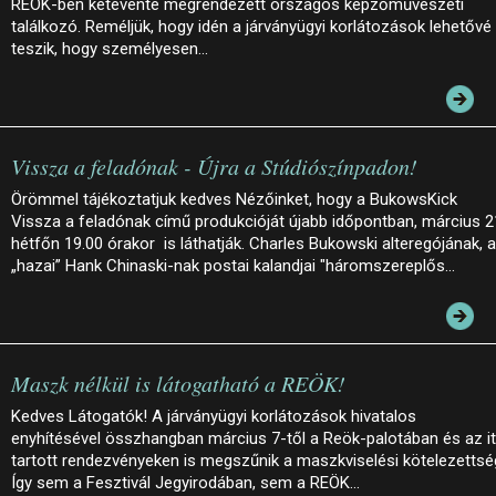
REÖK-ben kétévente megrendezett országos képzőművészeti
találkozó. Reméljük, hogy idén a járványügyi korlátozások lehetővé
teszik, hogy személyesen…
Vissza a feladónak - Újra a Stúdiószínpadon!
Örömmel tájékoztatjuk kedves Nézőinket, hogy a BukowsKick
Vissza a feladónak című produkcióját újabb időpontban, március 2
hétfőn 19.00 órakor is láthatják. Charles Bukowski alteregójának, a
„hazai” Hank Chinaski-nak postai kalandjai "háromszereplős…
Maszk nélkül is látogatható a REÖK!
Kedves Látogatók! A járványügyi korlátozások hivatalos
enyhítésével összhangban március 7-től a Reök-palotában és az it
tartott rendezvényeken is megszűnik a maszkviselési kötelezettsé
Így sem a Fesztivál Jegyirodában, sem a REÖK…