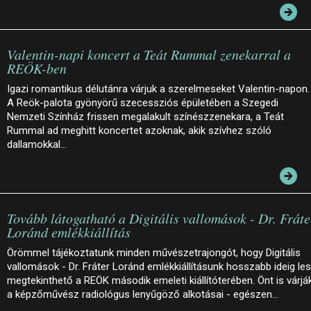
Valentin-napi koncert a Teát Rummal zenekarral a
REÖK-ben
Igazi romantikus délutánra várjuk a szerelmeseket Valentin-napon.
A Reök-palota gyönyörű szecessziós épületében a Szegedi
Nemzeti Színház frissen megalakult színészzenekara, a Teát
Rummal ad meghitt koncertet azoknak, akik szívhez szóló
dallamokkal…
Tovább látogatható a Digitális vallomások - Dr. Fráte
Loránd emlékkiállítás
Örömmel tájékoztatunk minden művészetrajongót, hogy Digitális
vallomások - Dr. Fráter Loránd emlékkiállításunk hosszabb ideig le
megtekinthető a REÖK második emeleti kiállítóterében. Önt is várjá
a képzőművész radiológus lenyűgöző alkotásai - egészen…