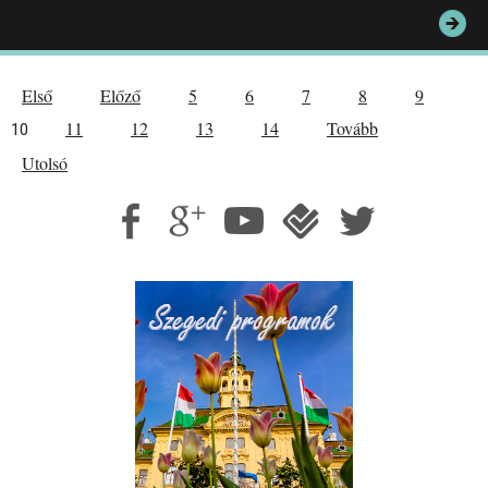
Első
Előző
5
6
7
8
9
11
12
13
14
Tovább
10
Utolsó