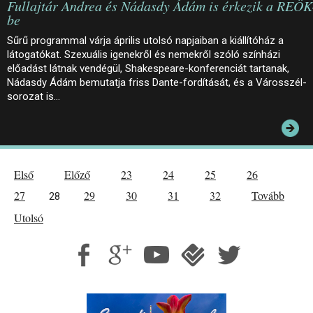
Fullajtár Andrea és Nádasdy Ádám is érkezik a REÖK
be
Sűrű programmal várja április utolsó napjaiban a kiállítóház a
látogatókat. Szexuális igenekről és nemekről szóló színházi
előadást látnak vendégül, Shakespeare-konferenciát tartanak,
Nádasdy Ádám bemutatja friss Dante-fordítását, és a Városszél-
sorozat is…
Első
Előző
23
24
25
26
27
29
30
31
32
Tovább
28
Utolsó