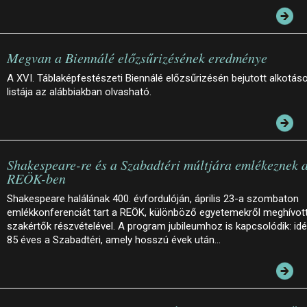
Megvan a Biennálé előzsűrizésének eredménye
A XVI. Táblaképfestészeti Biennálé előzsűrizésén bejutott alkotás
listája az alábbiakban olvasható.
Shakespeare-re és a Szabadtéri múltjára emlékeznek 
REÖK-ben
Shakespeare halálának 400. évfordulóján, április 23-a szombaton
emlékkonferenciát tart a REÖK, különböző egyetemekről meghívot
szakértők részvételével. A program jubileumhoz is kapcsolódik: id
85 éves a Szabadtéri, amely hosszú évek után…