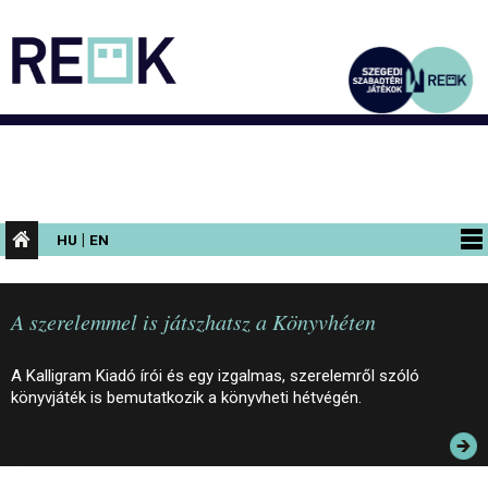
|
HU
EN
PROGRAMOK
A szerelemmel is játszhatsz a Könyvhéten
KIÁLLÍTÁSOK
AZ ÉPÜLET
A Kalligram Kiadó írói és egy izgalmas, szerelemről szóló
könyvjáték is bemutatkozik a könyvheti hétvégén.
INFORMÁCIÓK
KONFERENCIA