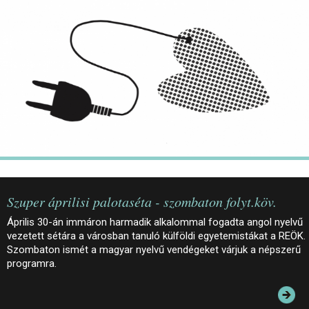
JEGYEK
ELÉRHETŐSÉG
PALOTASÉTÁK ÉS VEZETÉSEK
KÖZÉRDEKŰ ADATOK
Szuper áprilisi palotaséta - szombaton folyt.köv.
Április 30-án immáron harmadik alkalommal fogadta angol nyelvű
vezetett sétára a városban tanuló külföldi egyetemistákat a REÖK.
Szombaton ismét a magyar nyelvű vendégeket várjuk a népszerű
programra.