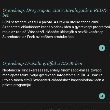
Gyereknap, Drogcsapda, statisztaválogatás a REÖK-
ben
Sűrű hétvégére készül a palota. A Drakula utolsó tánca című
Szabadtéri-előadáshoz kapcsolódnak idén a gyereknapi programok
majd az utolsó Városszél-előadást láthatják a nézők vasárnap.
Szombaton az Ének az esőben produkcióba…
Gyereknap Drakula gróffal a REÖK-ben
Néptánccal, kincskereséssel, erdélyi finomságokkal és további
meglepetésekkel várja gyereknapi látogatóit a REÖK. A Drakula
utolsó tánca című Szabadtéri-előadáshoz kapcsolódnak idén a
palota programjai.