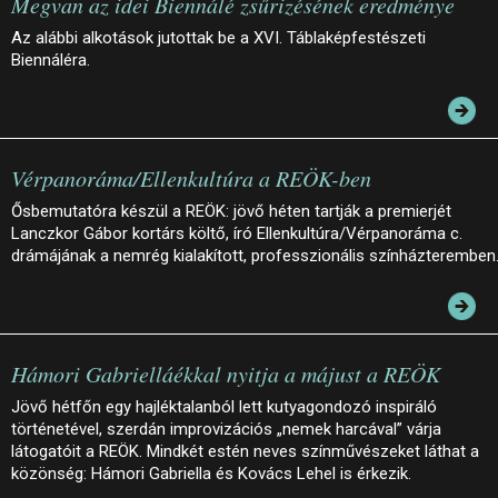
Megvan az idei Biennálé zsűrizésének eredménye
Az alábbi alkotások jutottak be a XVI. Táblaképfestészeti
Biennáléra.
Vérpanoráma/Ellenkultúra a REÖK-ben
Ősbemutatóra készül a REÖK: jövő héten tartják a premierjét
Lanczkor Gábor kortárs költő, író Ellenkultúra/Vérpanoráma c.
drámájának a nemrég kialakított, professzionális színházteremben
Hámori Gabrielláékkal nyitja a májust a REÖK
Jövő hétfőn egy hajléktalanból lett kutyagondozó inspiráló
történetével, szerdán improvizációs „nemek harcával” várja
látogatóit a REÖK. Mindkét estén neves színművészeket láthat a
közönség: Hámori Gabriella és Kovács Lehel is érkezik.