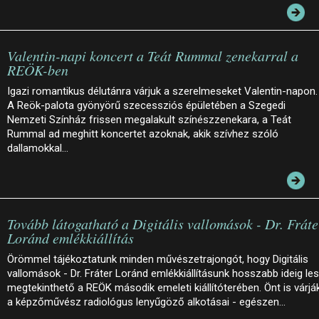
Valentin-napi koncert a Teát Rummal zenekarral a
REÖK-ben
Igazi romantikus délutánra várjuk a szerelmeseket Valentin-napon.
A Reök-palota gyönyörű szecessziós épületében a Szegedi
Nemzeti Színház frissen megalakult színészzenekara, a Teát
Rummal ad meghitt koncertet azoknak, akik szívhez szóló
dallamokkal…
Tovább látogatható a Digitális vallomások - Dr. Fráte
Loránd emlékkiállítás
Örömmel tájékoztatunk minden művészetrajongót, hogy Digitális
vallomások - Dr. Fráter Loránd emlékkiállításunk hosszabb ideig le
megtekinthető a REÖK második emeleti kiállítóterében. Önt is várjá
a képzőművész radiológus lenyűgöző alkotásai - egészen…