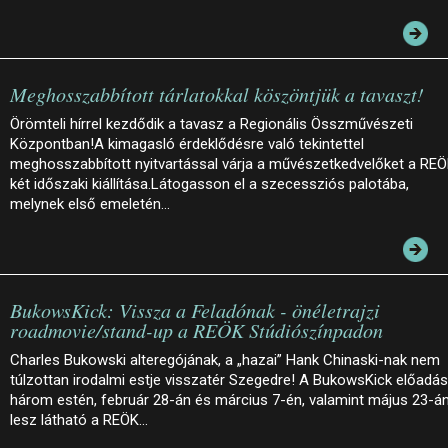
Meghosszabbított tárlatokkal köszöntjük a tavaszt!
Örömteli hírrel kezdődik a tavasz a Regionális Összművészeti
Központban!A kimagasló érdeklődésre való tekintettel
meghosszabbított nyitvartással várja a művészetkedvelőket a RE
két időszaki kiállítása.Látogasson el a szecessziós palotába,
melynek első emeletén…
BukowsKick: Vissza a Feladónak - önéletrajzi
roadmovie/stand-up a REÖK Stúdiószínpadon
Charles Bukowski alteregójának, a „hazai” Hank Chinaski-nak nem
túlzottan irodalmi estje visszatér Szegedre! A BukowsKick előadá
három estén, február 28-án és március 7-én, valamint május 23-á
lesz látható a REÖK…