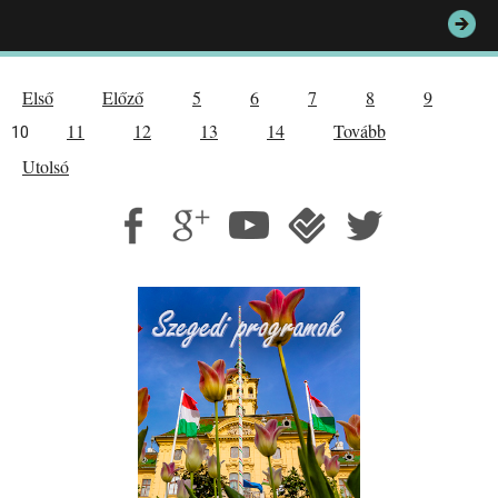
Első
Előző
5
6
7
8
9
11
12
13
14
Tovább
10
Utolsó