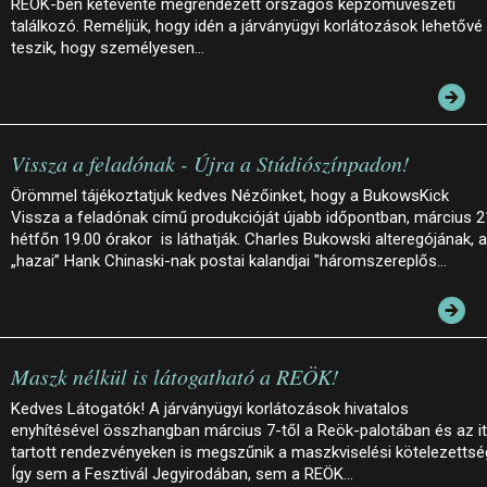
REÖK-ben kétévente megrendezett országos képzőművészeti
találkozó. Reméljük, hogy idén a járványügyi korlátozások lehetővé
teszik, hogy személyesen…
Vissza a feladónak - Újra a Stúdiószínpadon!
Örömmel tájékoztatjuk kedves Nézőinket, hogy a BukowsKick
Vissza a feladónak című produkcióját újabb időpontban, március 2
hétfőn 19.00 órakor is láthatják. Charles Bukowski alteregójának, a
„hazai” Hank Chinaski-nak postai kalandjai "háromszereplős…
Maszk nélkül is látogatható a REÖK!
Kedves Látogatók! A járványügyi korlátozások hivatalos
enyhítésével összhangban március 7-től a Reök-palotában és az it
tartott rendezvényeken is megszűnik a maszkviselési kötelezettsé
Így sem a Fesztivál Jegyirodában, sem a REÖK…