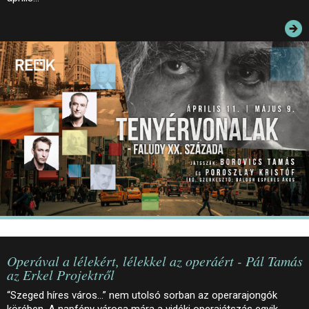
JEGYEK
ELÉRHETŐSÉG
PALOTASÉTÁK ÉS VEZETÉSEK
KÖZÉRDEKŰ ADATOK
Operával a lélekért, lélekkel az operáért - Pál Tamás
az Erkel Projektről
“Szeged híres város…” nem utolsó sorban az operarajongók
körében. A napfény városa mára a vidéki operajátszás egyik