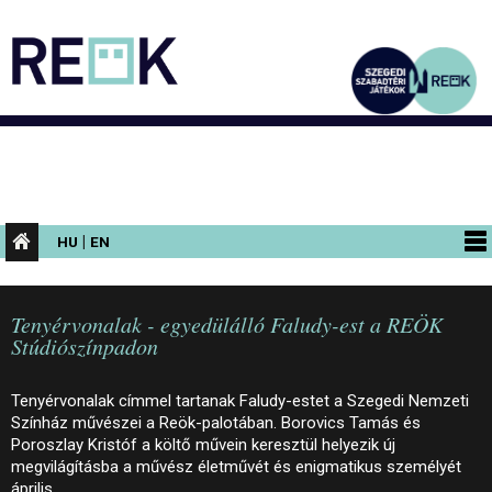
|
HU
EN
PROGRAMOK
Tenyérvonalak - egyedülálló Faludy-est a REÖK
KIÁLLÍTÁSOK
Stúdiószínpadon
AZ ÉPÜLET
Tenyérvonalak címmel tartanak Faludy-estet a Szegedi Nemzeti
INFORMÁCIÓK
Színház művészei a Reök-palotában. Borovics Tamás és
Poroszlay Kristóf a költő művein keresztül helyezik új
KONFERENCIA
megvilágításba a művész életművét és enigmatikus személyét
április…