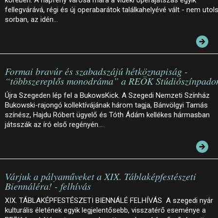
fellegvárává, régi és új operabarátok találkahelyévé vált - nem utol
sorban, az idén…
Formai bravúr és szabadszájú hétköznapiság -
“többszereplős monodráma” a REÖK Stúdiószínpado
Újra Szegeden lép fel a BukowsKick. A Szegedi Nemzeti Színház
Bukowski-rajongó kollektívájának három tagja, Bánvölgyi Tamás
színész, Hajdu Róbert ügyelő és Tóth Ádám kellékes hármasban
játsszák az író első regényén…
Várjuk a pályaműveket a XIX. Táblaképfestészeti
Biennáléra! - felhívás
XIX. TÁBLAKÉPFESTÉSZETI BIENNÁLÉ FELHÍVÁS A szegedi nyár
kulturális életének egyik legjelentősebb, visszatérő eseménye a