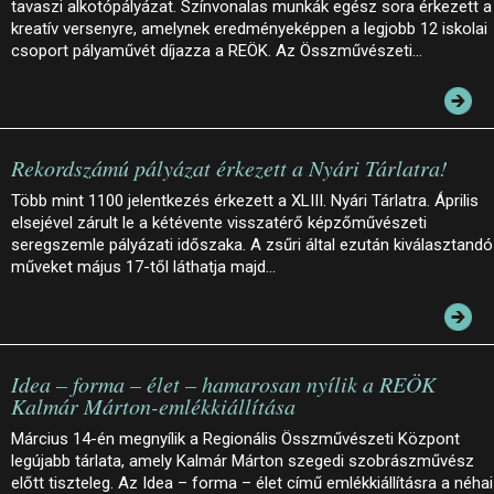
tavaszi alkotópályázat. Színvonalas munkák egész sora érkezett a
kreatív versenyre, amelynek eredményeképpen a legjobb 12 iskolai
csoport pályaművét díjazza a REÖK. Az Összművészeti…
Rekordszámú pályázat érkezett a Nyári Tárlatra!
Több mint 1100 jelentkezés érkezett a XLIII. Nyári Tárlatra. Április
elsejével zárult le a kétévente visszatérő képzőművészeti
seregszemle pályázati időszaka. A zsűri által ezután kiválasztandó
műveket május 17-től láthatja majd…
Idea – forma – élet – hamarosan nyílik a REÖK
Kalmár Márton-emlékkiállítása
Március 14-én megnyílik a Regionális Összművészeti Központ
legújabb tárlata, amely Kalmár Márton szegedi szobrászművész
előtt tiszteleg. Az Idea – forma – élet című emlékkiállításra a néhai