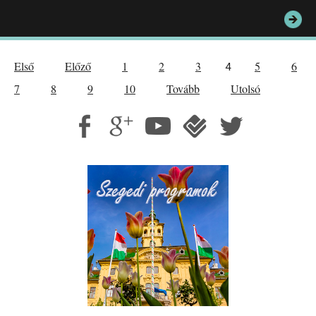
Első
Előző
1
2
3
5
6
4
7
8
9
10
Tovább
Utolsó