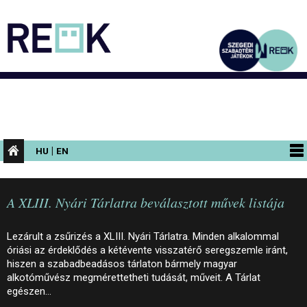
|
HU
EN
PROGRAMOK
A XLIII. Nyári Tárlatra beválasztott művek listája
KIÁLLÍTÁSOK
AZ ÉPÜLET
Lezárult a zsűrizés a XLIII. Nyári Tárlatra. Minden alkalommal
óriási az érdeklődés a kétévente visszatérő seregszemle iránt,
INFORMÁCIÓK
hiszen a szabadbeadásos tárlaton bármely magyar
alkotóművész megmérettetheti tudását, műveit. A Tárlat
KONFERENCIA
egészen…