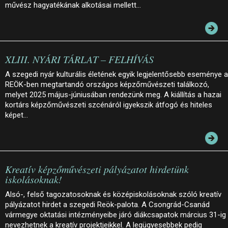
művész hagyatékának alkotásai mellett…
XLIII. NYÁRI TÁRLAT – FELHÍVÁS
A szegedi nyár kulturális életének egyik legjelentősebb eseménye a
REÖK-ben megtartandó országos képzőművészeti találkozó,
melyet 2025 május-júniusában rendezünk meg. A kiállítás a hazai
kortárs képzőművészeti szcénáról igyekszik átfogó és hiteles
képet…
Kreatív képzőművészeti pályázatot hirdetünk
iskolásoknak!
Alsó-, felső tagozatosoknak és középiskolásoknak szóló kreatív
pályázatot hirdet a szegedi Reök-palota. A Csongrád-Csanád
vármegye oktatási intézményeibe járó diákcsapatok március 31-ig
nevezhetnek a kreatív projektjeikkel. A legügyesebbek pedig