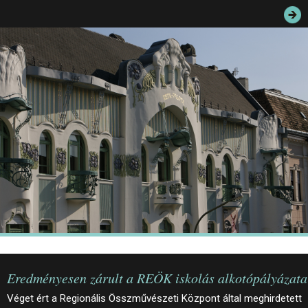
JEGYEK
ELÉRHETŐSÉG
PALOTASÉTÁK ÉS VEZETÉSEK
KÖZÉRDEKŰ ADATOK
Eredményesen zárult a REÖK iskolás alkotópályázata
Véget ért a Regionális Összművészeti Központ által meghirdetett