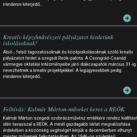
mindenre kiterjedő…
Kreatív képzőművészeti pályázatot hirdetünk
iskolásoknak!
Alsó-, felső tagozatosoknak és középiskolásoknak szóló kreatív
pályázatot hirdet a szegedi Reök-palota. A Csongrád-Csanád
vármegye oktatási intézményeibe járó diákcsapatok március 31-ig
nevezhetnek a kreatív projektjeikkel. A legügyesebbek pedig
mindenre kiterjedő…
Felhívás: Kalmár Márton-műveket keres a REÖK
Kalmár Márton szegedi szobrászművész emlékére rendez kiállítás
idén tavasszal a REÖK. A minél gazdagabb tárlat megvalósítása
érdekében a közönség segítségét kérjük a decemberben elhunyt
mester műveinek felkutatásában. Az 1946-os születésű…