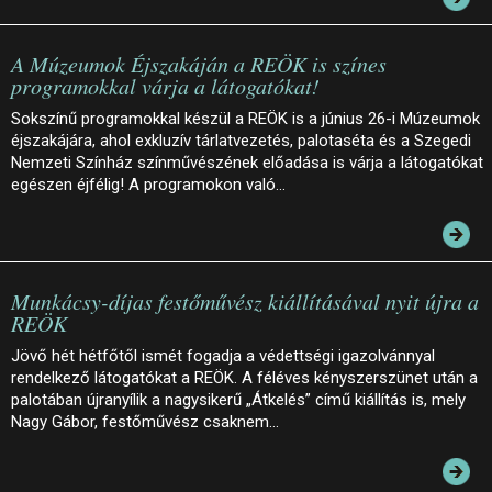
A Múzeumok Éjszakáján a REÖK is színes
programokkal várja a látogatókat!
Sokszínű programokkal készül a REÖK is a június 26-i Múzeumok
éjszakájára, ahol exkluzív tárlatvezetés, palotaséta és a Szegedi
Nemzeti Színház színművészének előadása is várja a látogatókat
egészen éjfélig! A programokon való…
Munkácsy-díjas festőművész kiállításával nyit újra a
REÖK
Jövő hét hétfőtől ismét fogadja a védettségi igazolvánnyal
rendelkező látogatókat a REÖK. A féléves kényszerszünet után a
palotában újranyílik a nagysikerű „Átkelés” című kiállítás is, mely
Nagy Gábor, festőművész csaknem…