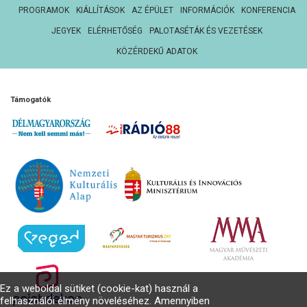
PROGRAMOK
KIÁLLÍTÁSOK
AZ ÉPÜLET
INFORMÁCIÓK
KONFERENCIA
JEGYEK
ELÉRHETŐSÉG
PALOTASÉTÁK ÉS VEZETÉSEK
KÖZÉRDEKŰ ADATOK
Támogatók
Ez a weboldal sütiket (cookie-kat) használ a
felhasználói élmény növeléséhez. Amennyiben