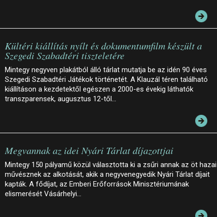
Kültéri kiállítás nyílt és dokumentumfilm készült a
Szegedi Szabadtéri tiszteletére
Mintegy negyven plakátból álló tárlat mutatja be az idén 90 éves
Szegedi Szabadtéri Játékok történetét. A Klauzál téren található
kiállításon a kezdetektől egészen a 2000-es évekig láthatók
transzparensek, augusztus 12-től…
Megvannak az idei Nyári Tárlat díjazottjai
Mintegy 150 pályamű közül választotta ki a zsűri annak az öt hazai
művésznek az alkotását, akik a negyvenegyedik Nyári Tárlat díjait
kapták. A fődíjat, az Emberi Erőforrások Minisztériumának
elismerését Vásárhelyi…