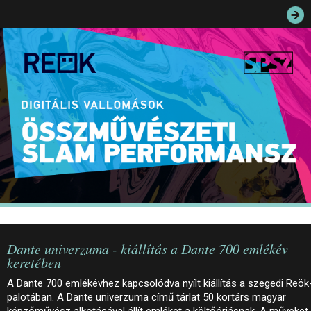
JEGYEK
ELÉRHETŐSÉG
PALOTASÉTÁK ÉS VEZETÉSEK
KÖZÉRDEKŰ ADATOK
Dante univerzuma - kiállítás a Dante 700 emlékév
keretében
A Dante 700 emlékévhez kapcsolódva nyílt kiállítás a szegedi Reök
palotában. A Dante univerzuma című tárlat 50 kortárs magyar
képzőművész alkotásával állít emléket a költőóriásnak. A műveket