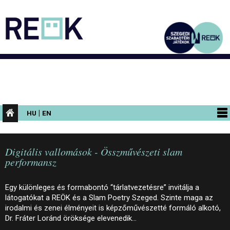
|
HU
EN
PROGRAMOK
Digitális vallomások - Összművészeti slam
KIÁLLÍTÁSOK
performansz
AZ ÉPÜLET
Egy különleges és formabontó “tárlatvezetésre” invitálja a
INFORMÁCIÓK
látogatókat a REÖK és a Slam Poetry Szeged. Szinte maga az
irodalmi és zenei élményeit is képzőművészetté formáló alkotó,
KONFERENCIA
Dr. Fráter Loránd öröksége elevenedik…