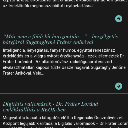
az érdeklődők meghosszabbított nyitavtartással…
“Már nem e földi lét horizontján…” - beszélgetés
bátyjáról Sugataghyné Fráter Anikóval
Intelligencia, lényeglátás, fanyar humor, egyúttal reneszánsz
érdeklődés és a világra nyitott érzékenység - ezek jellemezték Dr.
Fráter Lorándot. Az alkotóművész-radiológusprofesszort
elválaszthatatlan kapocs fűzte össze húgával, Sugataghy Jenőné
Fráter Anikóval. Vele…
Digitális vallomások - Dr. Fráter Loránd
emlékkiállítás a REÖK-ben
Megnyitotta kapuit a látogatók előtt a Regionális Összművészeti
Központ legújabb kiállítása, a Digitális vallomások – Dr. Fráter Lorá