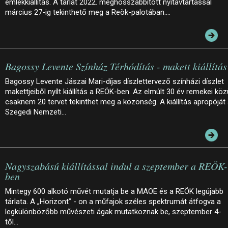
emlékkiállítás. A tárlat 2022. meghosszabbított nyitavtartással
március 27-ig tekinthető meg a Reök-palotában.…
Bagossy Levente Színház Térhódítás - makett kiállítás
Bagossy Levente Jászai Mari-díjas díszlettervező színházi díszlet
makettjeiből nyílt kiállítás a REÖK-ben. Az elmúlt 30 év remekei köz
csaknem 20 tervet tekinthet meg a közönség. A kiállítás apropóját
Szegedi Nemzeti…
Nagyszabású kiállítással indul a szeptember a REÖK-
ben
Mintegy 600 alkotó művét mutatja be a MAOE és a REÖK legújabb
tárlata. A „Horizont” - on a műfajok széles spektrumát átfogva a
legkülönbözőbb művészeti ágak mutatkoznak be, szeptember 4-
től…