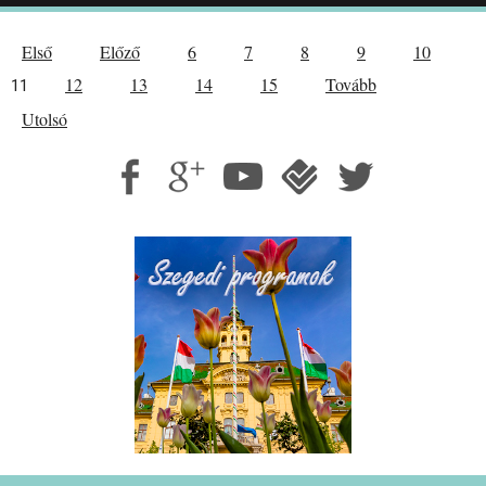
Első
Előző
6
7
8
9
10
12
13
14
15
Tovább
11
Utolsó