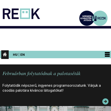
|
HU
EN
PROGRAMOK
Februárban folytatódnak a palotaséták
KIÁLLÍTÁSOK
AZ ÉPÜLET
Folytatódik népszerű, ingyenes programsorozatunk. Várjuk a
csodás palotára kíváncsi látogatókat!
INFORMÁCIÓK
KONFERENCIA