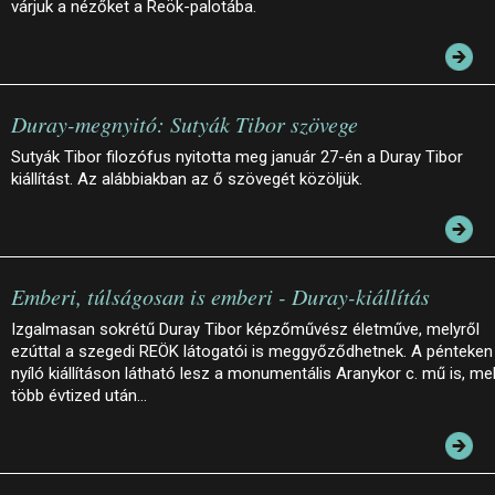
várjuk a nézőket a Reök-palotába.
Duray-megnyitó: Sutyák Tibor szövege
Sutyák Tibor filozófus nyitotta meg január 27-én a Duray Tibor
kiállítást. Az alábbiakban az ő szövegét közöljük.
Emberi, túlságosan is emberi - Duray-kiállítás
Izgalmasan sokrétű Duray Tibor képzőművész életműve, melyről
ezúttal a szegedi REÖK látogatói is meggyőződhetnek. A pénteken
nyíló kiállításon látható lesz a monumentális Aranykor c. mű is, me
több évtized után…