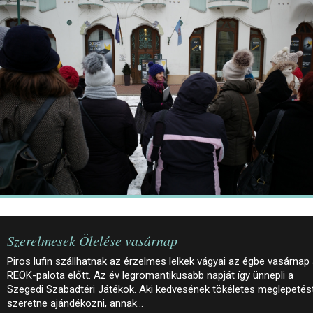
JEGYEK
ELÉRHETŐSÉG
PALOTASÉTÁK ÉS VEZETÉSEK
KÖZÉRDEKŰ ADATOK
Szerelmesek Ölelése vasárnap
Piros lufin szállhatnak az érzelmes lelkek vágyai az égbe vasárnap
REÖK-palota előtt. Az év legromantikusabb napját így ünnepli a
Szegedi Szabadtéri Játékok. Aki kedvesének tökéletes meglepetés
szeretne ajándékozni, annak…