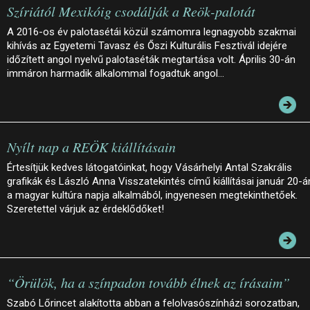
Szíriától Mexikóig csodálják a Reök-palotát
A 2016-os év palotasétái közül számomra legnagyobb szakmai
kihívás az Egyetemi Tavasz és Őszi Kulturális Fesztivál idejére
időzített angol nyelvű palotaséták megtartása volt. Április 30-án
immáron harmadik alkalommal fogadtuk angol…
Nyílt nap a REÖK kiállításain
Értesítjük kedves látogatóinkat, hogy Vásárhelyi Antal Szakrális
grafikák és László Anna Visszatekintés című kiállításai január 20-á
a magyar kultúra napja alkalmából, ingyenesen megtekinthetőek.
Szeretettel várjuk az érdeklődőket!
“Örülök, ha a színpadon tovább élnek az írásaim”
Szabó Lőrincet alakította abban a felolvasószínházi sorozatban,