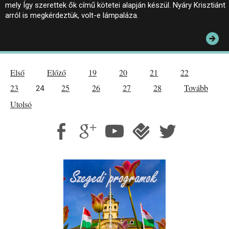
mely Így szerettek ők című kötetei alapján készül. Nyáry Krisztiánt
arról is megkérdeztük, volt-e lámpaláza.
Első
Előző
19
20
21
22
23
25
26
27
28
Tovább
24
Utolsó