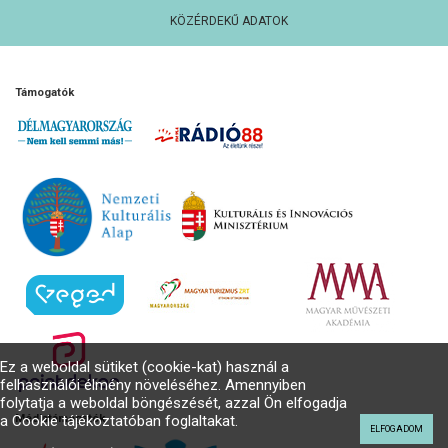
KÖZÉRDEKŰ ADATOK
Támogatók
Ez a weboldal sütiket (cookie-kat) használ a
felhasználói élmény növeléséhez. Amennyiben
folytatja a weboldal böngészését, azzal Ön elfogadja
a Cookie tájékoztatóban foglaltakat.
Médiatámogatók
ELFOGADOM