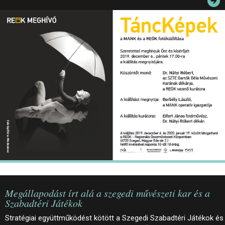
JEGYEK
ELÉRHETŐSÉG
PALOTASÉTÁK ÉS VEZETÉSEK
KÖZÉRDEKŰ ADATOK
Megállapodást írt alá a szegedi művészeti kar és a
Szabadtéri Játékok
Stratégiai együttműködést kötött a Szegedi Szabadtéri Játékok és