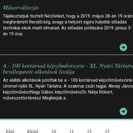
Műsorváltozás
Tájékoztatjuk tisztelt Nézőinket, hogy a 2019. május 28-án 19 órár
meghirdetett Rendőrség, avagy a helyzet egyre hülyébb előadás
technikai okok miatt elmarad. Az előadás pótlására 2019. június 3-
án 19 órai…
A - 100 kortársad képzőművészete - XL. Nyári Tárlatr
beválogatott alkotások listája
Az alábbi alkotások jutottak be a - 100 kortársad képzőművészete
címmel nyíló XL. Nyári Tárlatra. A szakmai zsűri tagjai: Aknay János
képzőművészNagy Gábor, képzőművészDr. Nátyi Róbert,
művészettörténész Megkérjük a…
Első
Előző
10
11
12
13