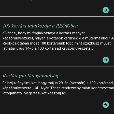
100 kortárs találkozója a REÖK-ben
Kíváncsi, hogy mi foglalkoztatja a kortárs magyar
képzőművészeket, milyen alkotások kerülnek ki a műtermeikből? A
Reök-palotában most 100 kortársunk több mint százhúsz művét
láthatja július 14-ig a 100 kortársad képzőművészete,…
Korlátozott látogathatóság
Felhívjuk figyelmüket, hogy május 29-én (szerdán) a 100 kortársad
képzőművészete - XL. Nyári Tárlat, rendezvény miatt korlátozottan
látogatható. Megértésüket köszönjük!