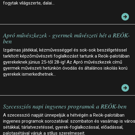
fogytak világszerte, dalai…
Apró művészkezek - gyermek művészeti hét a REÖK-
ben
Izgalmas játékkal, kézművességgel és sok-sok beszélgetéssel
tarkított képzőművészeti foglalkozást tartunk a Reök-palotában
gyerekeknek június 25-től 28-ig! Az Apró művészkezek című
gyermek művészeti hetünkön óvodás és általános iskolás korú
gyerekek ismerkedhetnek…
Szecessziós napi ingyenes programok a REÖK-ben
A szecesszió napját ünnepeljük a hétvégén a Reök-palotában
ingyenes programok sorozatával: szombaton és vasárnap is város
sétákkal, tárlatvezetéssel, gyerek-foglalkozással, előadással,
palotasétával várjuk a stílus szerelmeseit.