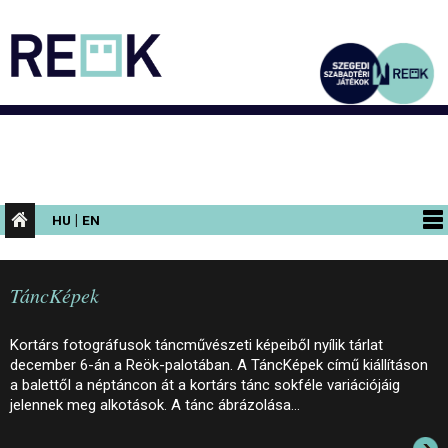
|
HU
EN
PROGRAMOK
TáncKépek
KIÁLLÍTÁSOK
AZ ÉPÜLET
Kortárs fotográfusok táncművészeti képeiből nyílik tárlat
december 6-án a Reök-palotában. A TáncKépek című kiállításon
INFORMÁCIÓK
a balettől a néptáncon át a kortárs tánc sokféle variációjáig
jelennek meg alkotások. A tánc ábrázolása…
KONFERENCIA