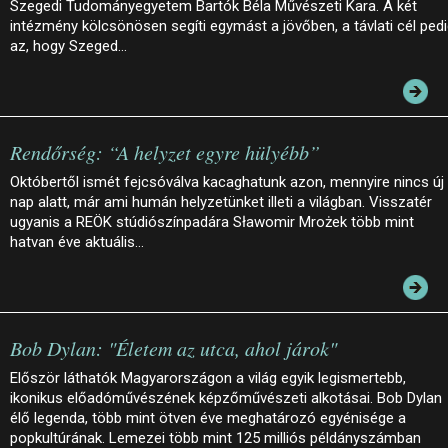
Szegedi Tudományegyetem Bartók Béla Művészeti Kara. A két
intézmény kölcsönösen segíti egymást a jövőben, a távlati cél ped
az, hogy Szeged…
Rendőrség: “A helyzet egyre hülyébb”
Októbertől ismét fejcsóválva kacaghatunk azon, mennyire nincs új
nap alatt, már ami humán helyzetünket illeti a világban. Visszatér
ugyanis a REÖK stúdiószínpadára Sławomir Mrożek több mint
hatvan éve aktuális…
Bob Dylan: "Életem az utca, ahol járok"
Először láthatók Magyarországon a világ egyik legismertebb,
ikonikus előadóművészének képzőművészeti alkotásai. Bob Dylan
élő legenda, több mint ötven éve meghatározó egyénisége a
popkultúrának. Lemezei több mint 125 milliós példányszámban