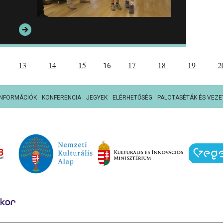
13
14
15
17
18
19
2
16
INFORMÁCIÓK
KONFERENCIA
JEGYEK
ELÉRHETŐSÉG
PALOTASÉTÁK ÉS VEZE