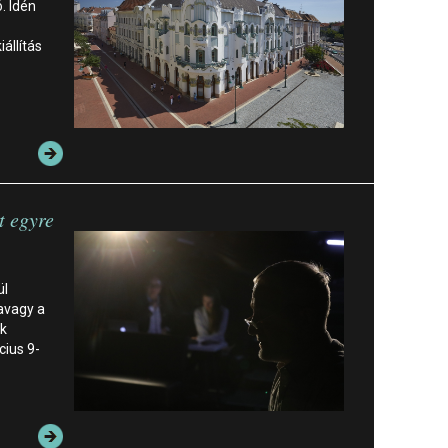
. Idén
állítás
t egyre
ül
avagy a
ik
cius 9-