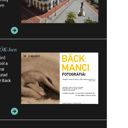
com
EÖK-ben
törő
ól a
rai
ázad
z Bäck