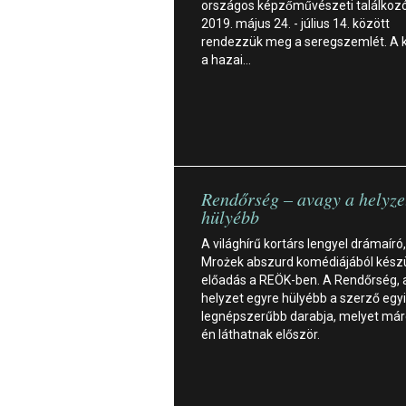
országos képzőművészeti találkozó
2019. május 24. - július 14. között
rendezzük meg a seregszemlét. A ki
a hazai…
Rendőrség – avagy a helyze
hülyébb
A világhírű kortárs lengyel drámaíró,
Mrożek abszurd komédiájából kész
előadás a REÖK-ben. A Rendőrség, 
helyzet egyre hülyébb a szerző egy
legnépszerűbb darabja, melyet már
én láthatnak először.