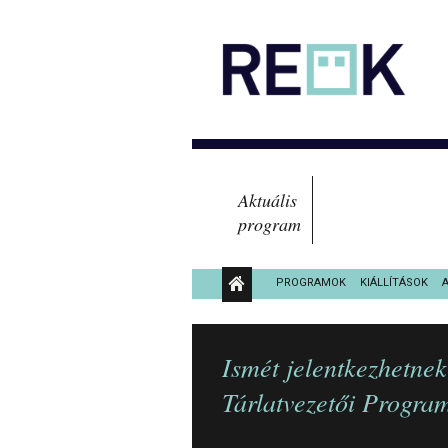
Aktuális
program
PROGRAMOK
KIÁLLÍTÁSOK
KÖZÉRDEKŰ ADATOK
Ismét jelentkezhetn
Tárlatvezetői Progra