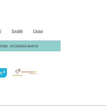
0
Tovább
Utolsó
TÉSEK
KÖZÉRDEKŰ ADATOK