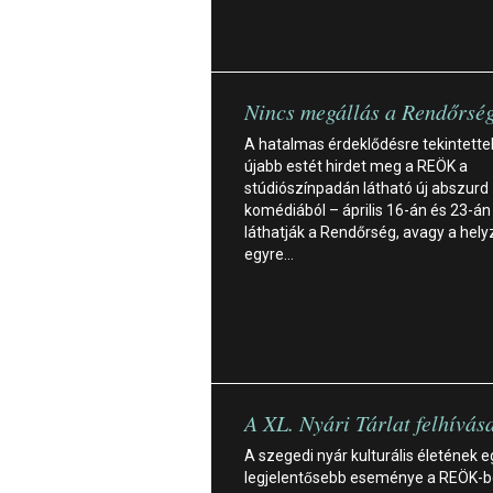
Nincs megállás a Rendőrsé
A hatalmas érdeklődésre tekintettel
újabb estét hirdet meg a REÖK a
stúdiószínpadán látható új abszurd
komédiából – április 16-án és 23-án 
láthatják a Rendőrség, avagy a hely
egyre…
A XL. Nyári Tárlat felhívás
A szegedi nyár kulturális életének e
legjelentősebb eseménye a REÖK-b