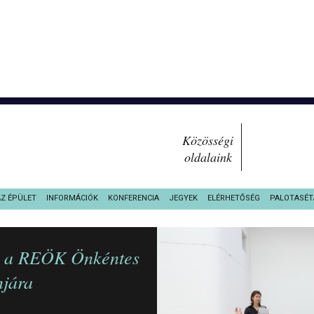
Közösségi
oldalaink
AZ ÉPÜLET
INFORMÁCIÓK
KONFERENCIA
JEGYEK
ELÉRHETŐSÉG
PALOTASÉT
ek a REÖK Önkéntes
mjára