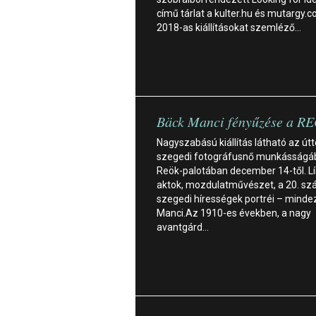
című tárlat a kulter.hu és mutargy.
2018-as kiállításokat szemléző…
Bäck Manci fényűzése a R
Nagyszabású kiállítás látható az út
szegedi fotográfusnő munkásságáb
Reök-palotában december 14-től. Lí
aktok, mozdulatművészet, a 20. sz
szegedi hírességek portréi – minde
Manci.Az 1910-es években, a nagy
avantgárd…