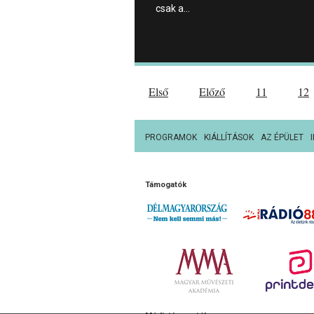
csak a…
Első
Előző
11
12
PROGRAMOK
KIÁLLÍTÁSOK
AZ ÉPÜLET
Támogatók