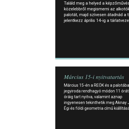
Találd meg a helyed a képzőművés
közelebbről megismerni az alkotók
palotát, majd szívesen átadnád a
jelentkezz április 14-ig a tárlatve
Március 15-i nyitvatartás
Március 15-én a REÖK és a palotába
jegyiroda rendhagyó módon 11 órát
óráig tart nyitva, valamint aznap
ingyenesen tekinthetik meg Aknay 
Égi és földi geometria című kiállításá