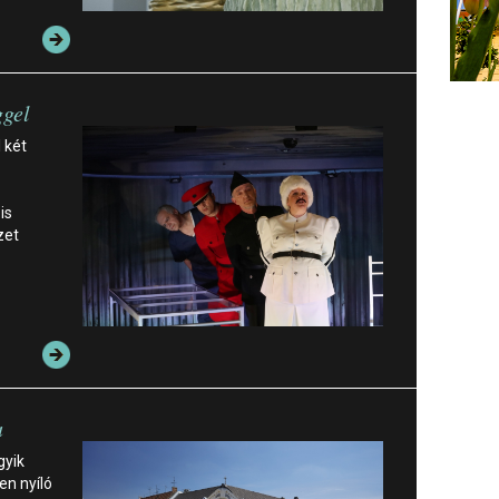
ggel
 két
is
zet
a
gyik
en nyíló