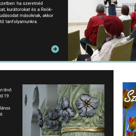
zetben: ha szeretnéd
at, kurátorokat és a Reök-
 tudásodat másoknak, akkor
zető tanfolyamunkra.
n lévő
ól 19
János
t.