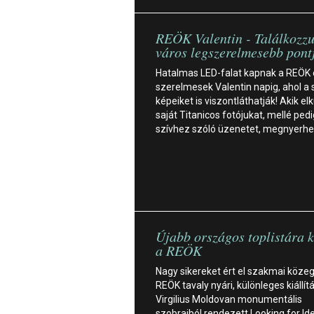
REÖK Valentin - Találkozz
város legszerelmesebb pont
Hatalmas LED-falat kapnak a REÖK e
szerelmesek Valentin napig, ahol a 
képeiket is viszontláthatják! Akik elk
saját Titanicos fotójukat, mellé ped
szívhez szóló üzenetet, megnyerhe
Újabb országos toplistára ke
a REÖK
Nagy sikereket ért el szakmai köze
REÖK tavaly nyári, különleges kiállít
Virgilius Moldovan monumentális
szobraiból rendezett Looking for Ide