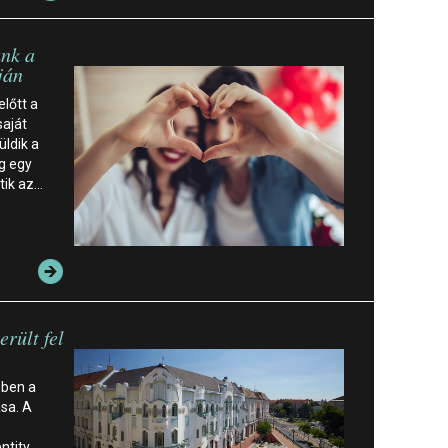
unk a
ján
lőtt a
saját
üldik a
ig egy
tik az…
rült fel
gben a
ása. A
ntity