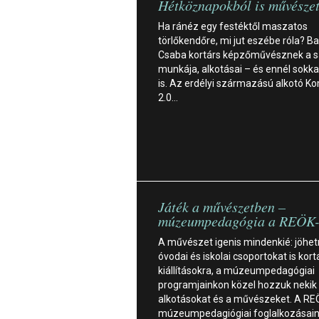
Hétköznapokból is művészet
Ha ránéz egy festéktől maszatos
törlőkendőre, mi jut eszébe róla? B
Csaba kortárs képzőművésznek a s
munkája, alkotásai – és ennél sokka
is. Az erdélyi származású alkotó K
2.0…
Játék a művészetben –
múzeumpedagógia a REÖK
A művészet igenis mindenkié: jöhe
óvodai és iskolai csoportokat is kort
kiállításokra, a múzeumpedagógiai
programjainkon közel hozzuk nekik
alkotásokat és a művészeket. A RE
múzeumpedagiógiai foglalkozásai