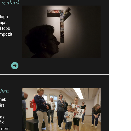
 születik
alogh
aját
l több
ompozit
-ben
tnek
árs
 az
ÖK
n nem