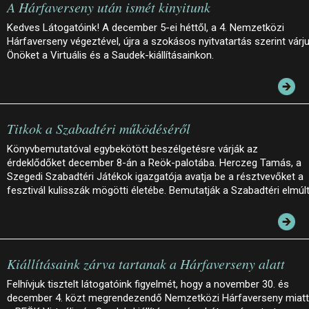
A Hárfaverseny után ismét kinyitunk
Kedves Látogatóink! A december 5-ei héttől, a 4. Nemzetközi
Hárfaverseny végeztével, újra a szokásos nyitvatartás szerint várj
Önöket a Virtuális és a Saudek-kiállításainkon.
Titkok a Szabadtéri működéséről
Könyvbemutatóval egybekötött beszélgetésre várják az
érdeklődőket december 8-án a Reök-palotába. Herczeg Tamás, a
Szegedi Szabadtéri Játékok igazgatója avatja be a résztvevőket a
fesztivál kulisszák mögötti életébe. Bemutatják a Szabadtéri elmúl
Kiállításaink zárva tartanak a Hárfaverseny alatt
Felhívjuk tisztelt látogatóink figyelmét, hogy a november 30. és
december 4. közt megrendezendő Nemzetközi Hárfaverseny miatt