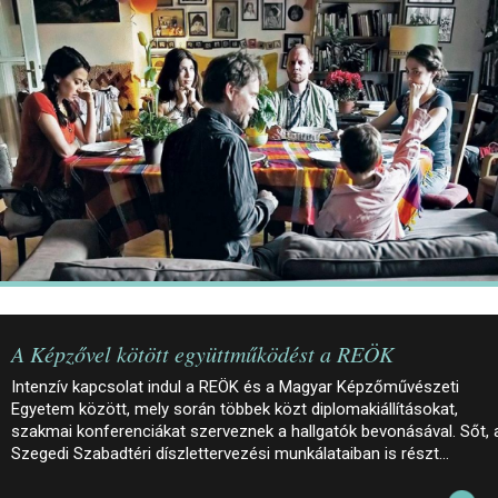
JEGYEK
ELÉRHETŐSÉG
PALOTASÉTÁK ÉS VEZETÉSEK
KÖZÉRDEKŰ ADATOK
A Képzővel kötött együttműködést a REÖK
Intenzív kapcsolat indul a REÖK és a Magyar Képzőművészeti
Egyetem között, mely során többek közt diplomakiállításokat,
szakmai konferenciákat szerveznek a hallgatók bevonásával. Sőt, 
Szegedi Szabadtéri díszlettervezési munkálataiban is részt…