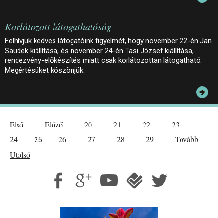
Korlátozott látogathatóság
Felhívjuk kedves látogatóink figyelmét, hogy november 22-én Jan
Saudek kiállítása, és november 24-én Tasi József kiállítása,
rendezvény-előkészítés miatt csak korlátozottan látogatható.
Megértésüket köszönjük.
Első
Előző
20
21
22
23
24
26
27
28
29
Tovább
25
Utolsó