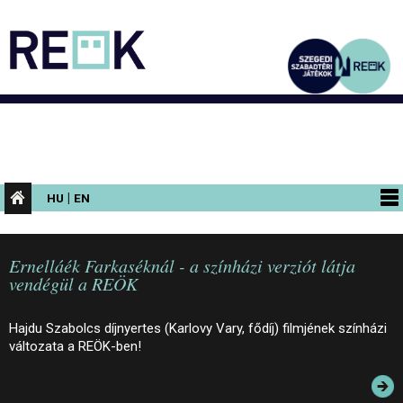
|
HU
EN
PROGRAMOK
Ernelláék Farkaséknál - a színházi verziót látja
KIÁLLÍTÁSOK
vendégül a REÖK
AZ ÉPÜLET
Hajdu Szabolcs díjnyertes (Karlovy Vary, fődíj) filmjének színházi
INFORMÁCIÓK
változata a REÖK-ben!
KONFERENCIA