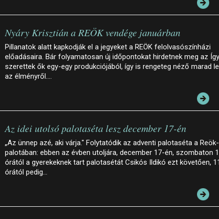
Nyáry Krisztián a REÖK vendége januárban
Pillanatok alatt kapkodják el a jegyeket a REÖK felolvasószínházi
előadásaira. Bár folyamatosan új időpontokat hirdetnek meg az Íg
szerettek ők egy-egy produkciójából, így is rengeteg néző marad le
az élményről.…
Az idei utolsó palotaséta lesz december 17-én
„Az ünnep azé, aki várja." Folytatódik az adventi palotaséta a Reök-
palotában: ebben az évben utoljára, december 17-én, szombaton 
órától a gyerekeknek tart palotasétát Csikós Ildikó ezt követően, 1
órától pedig…