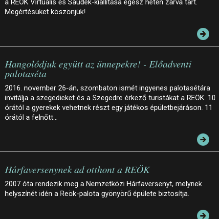
a REÖK Virtuális és Saudek-kiállítása egész héten zárva tart.
Megértésüket köszönjük!
Hangolódjuk együtt az ünnepekre! - Előadventi
palotaséta
2016. november 26-án, szombaton ismét ingyenes palotasétára
invitálja a szegedieket és a Szegedre érkező turistákat a REÖK. 10
órától a gyerekek vehetnek részt egy játékos épületbejáráson. 11
órától a felnőtt…
Hárfaversenynek ad otthont a REÖK
2007 óta rendezik meg a Nemzetközi Hárfaversenyt, melynek
helyszínét idén a Reök-palota gyönyörű épülete biztosítja.