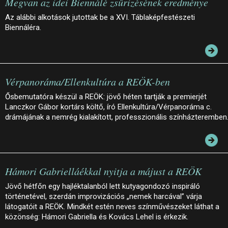
Megvan az idei Biennálé zsűrizésének eredménye
Az alábbi alkotások jutottak be a XVI. Táblaképfestészeti
Biennáléra.
Vérpanoráma/Ellenkultúra a REÖK-ben
Ősbemutatóra készül a REÖK: jövő héten tartják a premierjét
Lanczkor Gábor kortárs költő, író Ellenkultúra/Vérpanoráma c.
drámájának a nemrég kialakított, professzionális színházteremben
Hámori Gabrielláékkal nyitja a májust a REÖK
Jövő hétfőn egy hajléktalanból lett kutyagondozó inspiráló
történetével, szerdán improvizációs „nemek harcával” várja
látogatóit a REÖK. Mindkét estén neves színművészeket láthat a
közönség: Hámori Gabriella és Kovács Lehel is érkezik.