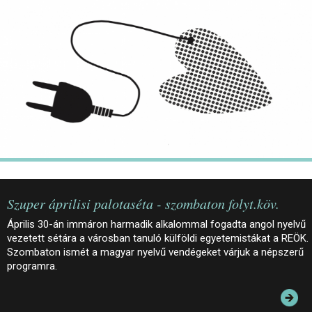
JEGYEK
ELÉRHETŐSÉG
PALOTASÉTÁK ÉS VEZETÉSEK
KÖZÉRDEKŰ ADATOK
Szuper áprilisi palotaséta - szombaton folyt.köv.
Április 30-án immáron harmadik alkalommal fogadta angol nyelvű
vezetett sétára a városban tanuló külföldi egyetemistákat a REÖK.
Szombaton ismét a magyar nyelvű vendégeket várjuk a népszerű
programra.