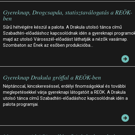
Gyereknap, Drogcsapda, statisztaválogatás a REÖK-
ben
Sűrű hétvégére készül a palota. A Drakula utolsó tánca című
Szabadtéri-előadáshoz kapcsolódnak idén a gyereknapi programok
majd az utolsó Városszél-előadást láthatják a nézők vasárnap.
Szombaton az Ének az esőben produkcióba…
Gyereknap Drakula gróffal a REÖK-ben
Néptánccal, kincskereséssel, erdélyi finomságokkal és további
meglepetésekkel várja gyereknapi látogatóit a REÖK. A Drakula
utolsó tánca című Szabadtéri-előadáshoz kapcsolódnak idén a
palota programjai.