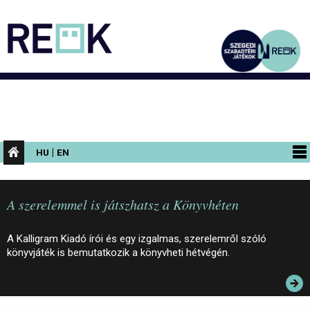
|
HU
EN
PROGRAMOK
A szerelemmel is játszhatsz a Könyvhéten
KIÁLLÍTÁSOK
AZ ÉPÜLET
A Kalligram Kiadó írói és egy izgalmas, szerelemről szóló
könyvjáték is bemutatkozik a könyvheti hétvégén.
INFORMÁCIÓK
KONFERENCIA