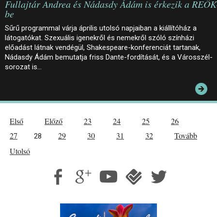
Fullajtár Andrea és Nádasdy Ádám is érkezik a REÖK
be
Sűrű programmal várja április utolsó napjaiban a kiállítóház a
látogatókat. Szexuális igenekről és nemekről szóló színházi
előadást látnak vendégül, Shakespeare-konferenciát tartanak,
Nádasdy Ádám bemutatja friss Dante-fordítását, és a Városszél-
sorozat is…
Első
Előző
23
24
25
26
27
29
30
31
32
Tovább
28
Utolsó