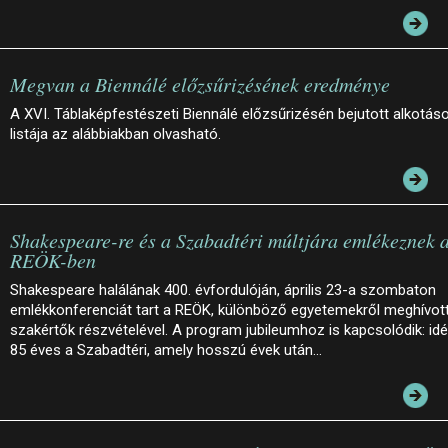
Megvan a Biennálé előzsűrizésének eredménye
A XVI. Táblaképfestészeti Biennálé előzsűrizésén bejutott alkotás
listája az alábbiakban olvasható.
Shakespeare-re és a Szabadtéri múltjára emlékeznek 
REÖK-ben
Shakespeare halálának 400. évfordulóján, április 23-a szombaton
emlékkonferenciát tart a REÖK, különböző egyetemekről meghívot
szakértők részvételével. A program jubileumhoz is kapcsolódik: id
85 éves a Szabadtéri, amely hosszú évek után…