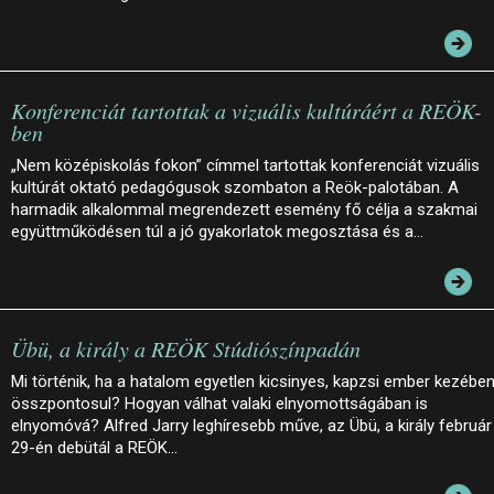
Konferenciát tartottak a vizuális kultúráért a REÖK-
ben
„Nem középiskolás fokon” címmel tartottak konferenciát vizuális
kultúrát oktató pedagógusok szombaton a Reök-palotában. A
harmadik alkalommal megrendezett esemény fő célja a szakmai
együttműködésen túl a jó gyakorlatok megosztása és a…
Übü, a király a REÖK Stúdiószínpadán
Mi történik, ha a hatalom egyetlen kicsinyes, kapzsi ember kezébe
összpontosul? Hogyan válhat valaki elnyomottságában is
elnyomóvá? Alfred Jarry leghíresebb műve, az Übü, a király február
29-én debütál a REÖK…