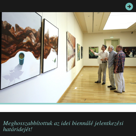
JEGYEK
ELÉRHETŐSÉG
PALOTASÉTÁK ÉS VEZETÉSEK
KÖZÉRDEKŰ ADATOK
Meghosszabbítottuk az idei biennálé jelentkezési
határidejét!