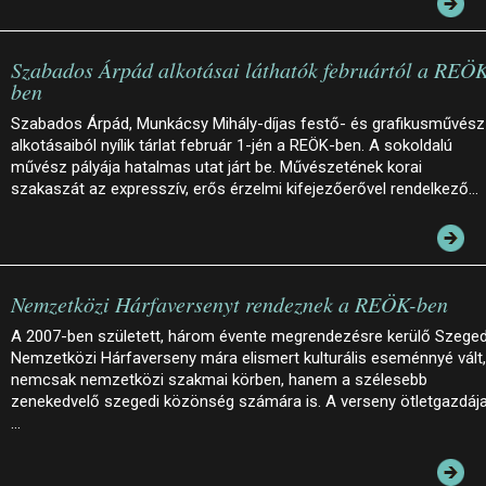
Szabados Árpád alkotásai láthatók februártól a REÖ
ben
Szabados Árpád, Munkácsy Mihály-díjas festő- és grafikusművész
alkotásaiból nyílik tárlat február 1-jén a REÖK-ben. A sokoldalú
művész pályája hatalmas utat járt be. Művészetének korai
szakaszát az expresszív, erős érzelmi kifejezőerővel rendelkező…
Nemzetközi Hárfaversenyt rendeznek a REÖK-ben
A 2007-ben született, három évente megrendezésre kerülő Szeged
Nemzetközi Hárfaverseny mára elismert kulturális eseménnyé vált,
nemcsak nemzetközi szakmai körben, hanem a szélesebb
zenekedvelő szegedi közönség számára is. A verseny ötletgazdája
…