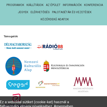
PROGRAMOK
KIÁLLÍTÁSOK
AZ ÉPÜLET
INFORMÁCIÓK
KONFERENCIA
JEGYEK
ELÉRHETŐSÉG
PALOTASÉTÁK ÉS VEZETÉSEK
KÖZÉRDEKŰ ADATOK
Támogatók
Ez a weboldal sütiket (cookie-kat) használ a
felhasználói élmény növeléséhez. Amennyiben