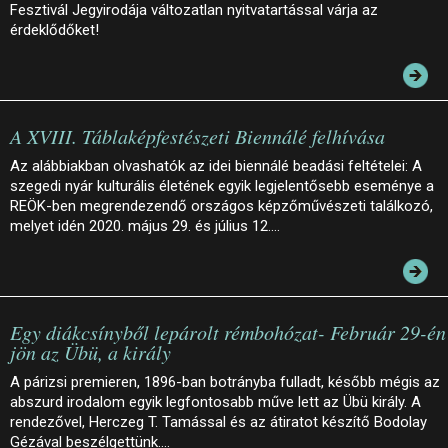
Fesztivál Jegyirodája változatlan nyitvatartással várja az
érdeklődőket!
A XVIII. Táblaképfestészeti Biennálé felhívása
Az alábbiakban olvashatók az idei biennálé beadási feltételei: A
szegedi nyár kulturális életének egyik legjelentősebb eseménye a
REÖK-ben megrendezendő országos képzőművészeti találkozó,
melyet idén 2020. május 29. és július 12.…
Egy diákcsínyből lepárolt rémbohózat- Február 29-én
jön az Übü, a király
A párizsi premieren, 1896-ban botrányba fulladt, később mégis az
abszurd irodalom egyik legfontosabb műve lett az Übü király. A
rendezővel, Herczeg T. Tamással és az átiratot készítő Bodolay
Gézával beszélgettünk.…