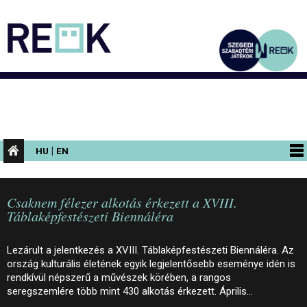
|
HU
EN
PROGRAMOK
Csaknem félezer alkotás érkezett a XVIII.
KIÁLLÍTÁSOK
Táblaképfestészeti Biennáléra
AZ ÉPÜLET
Lezárult a jelentkezés a XVIII. Táblaképfestészeti Biennáléra. Az
INFORMÁCIÓK
ország kulturális életének egyik legjelentősebb eseménye idén is
rendkívül népszerű a művészek körében, a rangos
KONFERENCIA
seregszemlére több mint 430 alkotás érkezett. Április…