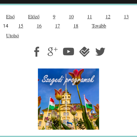
Első
Előző
9
10
11
12
13
15
16
17
18
Tovább
14
Utolsó