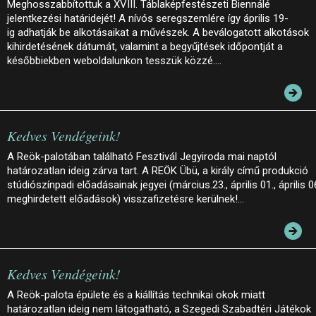
Meghosszabbítottuk a XVIII. Táblaképfestészeti Biennálé
jelentkezési határidejét! A nívós seregszemlére így április 19-
ig adhatják be alkotásaikat a művészek. A beválogatott alkotások
kihirdetésének dátumát, valamint a begyűjtések időpontját a
későbbiekben weboldalunkon tesszük közzé.…
Kedves Vendégeink!
A Reök-palotában található Fesztivál Jegyiroda mai naptól
határozatlan ideig zárva tart. A REÖK Übü, a király című produkció
stúdiószínpadi előadásainak jegyei (március.23., április 01., április 0
meghirdetett előadások) visszafizetésre kerülnek!…
Kedves Vendégeink!
A Reök-palota épülete és a kiállítás technikai okok miatt
határozatlan ideig nem látogatható, a Szegedi Szabadtéri Játékok