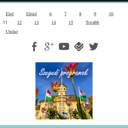
Első
Előző
6
7
8
9
10
12
13
14
15
Tovább
11
Utolsó