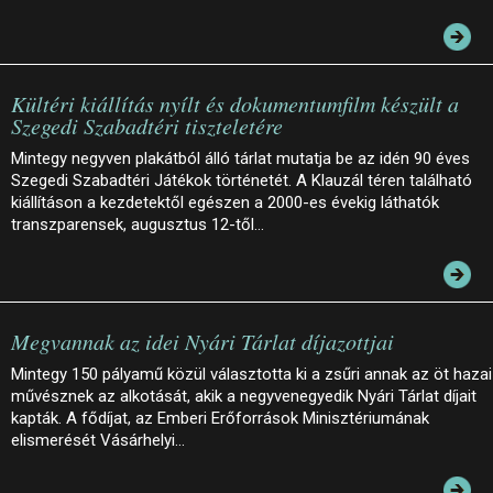
Kültéri kiállítás nyílt és dokumentumfilm készült a
Szegedi Szabadtéri tiszteletére
Mintegy negyven plakátból álló tárlat mutatja be az idén 90 éves
Szegedi Szabadtéri Játékok történetét. A Klauzál téren található
kiállításon a kezdetektől egészen a 2000-es évekig láthatók
transzparensek, augusztus 12-től…
Megvannak az idei Nyári Tárlat díjazottjai
Mintegy 150 pályamű közül választotta ki a zsűri annak az öt hazai
művésznek az alkotását, akik a negyvenegyedik Nyári Tárlat díjait
kapták. A fődíjat, az Emberi Erőforrások Minisztériumának
elismerését Vásárhelyi…