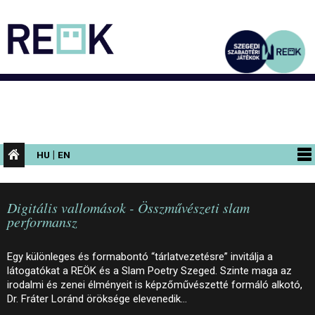
|
HU
EN
PROGRAMOK
Digitális vallomások - Összművészeti slam
KIÁLLÍTÁSOK
performansz
AZ ÉPÜLET
Egy különleges és formabontó “tárlatvezetésre” invitálja a
INFORMÁCIÓK
látogatókat a REÖK és a Slam Poetry Szeged. Szinte maga az
irodalmi és zenei élményeit is képzőművészetté formáló alkotó,
KONFERENCIA
Dr. Fráter Loránd öröksége elevenedik…