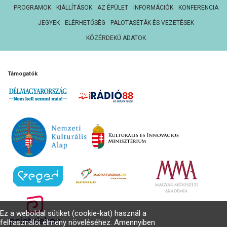
PROGRAMOK
KIÁLLÍTÁSOK
AZ ÉPÜLET
INFORMÁCIÓK
KONFERENCIA
JEGYEK
ELÉRHETŐSÉG
PALOTASÉTÁK ÉS VEZETÉSEK
KÖZÉRDEKŰ ADATOK
Támogatók
Ez a weboldal sütiket (cookie-kat) használ a
felhasználói élmény növeléséhez. Amennyiben