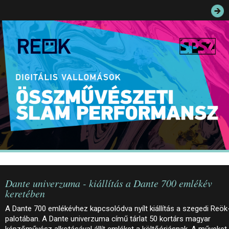
JEGYEK
ELÉRHETŐSÉG
PALOTASÉTÁK ÉS VEZETÉSEK
KÖZÉRDEKŰ ADATOK
Dante univerzuma - kiállítás a Dante 700 emlékév
keretében
A Dante 700 emlékévhez kapcsolódva nyílt kiállítás a szegedi Reök
palotában. A Dante univerzuma című tárlat 50 kortárs magyar
képzőművész alkotásával állít emléket a költőóriásnak. A műveket