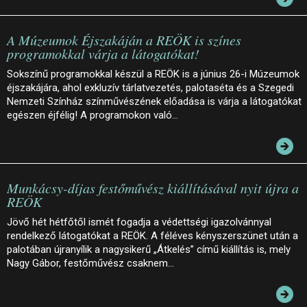
A Múzeumok Éjszakáján a REÖK is színes
programokkal várja a látogatókat!
Sokszínű programokkal készül a REÖK is a június 26-i Múzeumok
éjszakájára, ahol exkluzív tárlatvezetés, palotaséta és a Szegedi
Nemzeti Színház színművészének előadása is várja a látogatókat
egészen éjfélig! A programokon való…
Munkácsy-díjas festőművész kiállításával nyit újra a
REÖK
Jövő hét hétfőtől ismét fogadja a védettségi igazolvánnyal
rendelkező látogatókat a REÖK. A féléves kényszerszünet után a
palotában újranyílik a nagysikerű „Átkelés” című kiállítás is, mely
Nagy Gábor, festőművész csaknem…