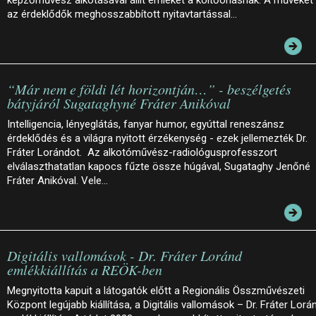
az érdeklődők meghosszabbított nyitavtartással…
“Már nem e földi lét horizontján…” - beszélgetés
bátyjáról Sugataghyné Fráter Anikóval
Intelligencia, lényeglátás, fanyar humor, egyúttal reneszánsz
érdeklődés és a világra nyitott érzékenység - ezek jellemezték Dr.
Fráter Lorándot. Az alkotóművész-radiológusprofesszort
elválaszthatatlan kapocs fűzte össze húgával, Sugataghy Jenőné
Fráter Anikóval. Vele…
Digitális vallomások - Dr. Fráter Loránd
emlékkiállítás a REÖK-ben
Megnyitotta kapuit a látogatók előtt a Regionális Összművészeti
Központ legújabb kiállítása, a Digitális vallomások – Dr. Fráter Lorá