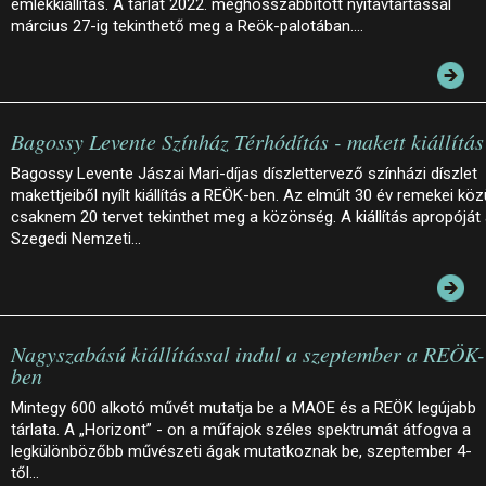
emlékkiállítás. A tárlat 2022. meghosszabbított nyitavtartással
március 27-ig tekinthető meg a Reök-palotában.…
Bagossy Levente Színház Térhódítás - makett kiállítás
Bagossy Levente Jászai Mari-díjas díszlettervező színházi díszlet
makettjeiből nyílt kiállítás a REÖK-ben. Az elmúlt 30 év remekei köz
csaknem 20 tervet tekinthet meg a közönség. A kiállítás apropóját
Szegedi Nemzeti…
Nagyszabású kiállítással indul a szeptember a REÖK-
ben
Mintegy 600 alkotó művét mutatja be a MAOE és a REÖK legújabb
tárlata. A „Horizont” - on a műfajok széles spektrumát átfogva a
legkülönbözőbb művészeti ágak mutatkoznak be, szeptember 4-
től…