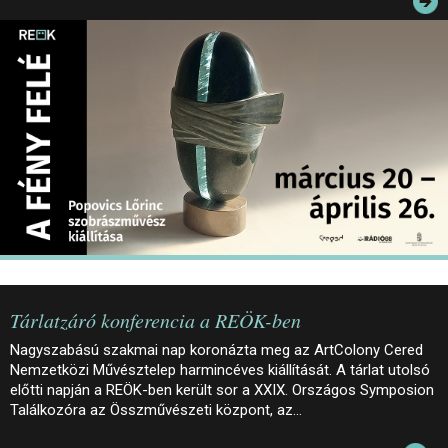
JEGYEK
ELÉRHETŐSÉG
PALOTASÉTÁK ÉS VEZETÉSEK
KÖZÉRDEKŰ ADATOK
Tárlatzáró konferencia a REÖK-ben
Nagyszabású szakmai nap koronázta meg az ArtColony Cered
Nemzetközi Művésztelep harmincéves kiállítását. A tárlat utolsó
előtti napján a REÖK-ben került sor a XXIX. Országos Symposion
Találkozóra az Összművészeti központ, az…