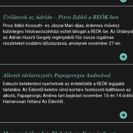
Úrilányok az Adrián – Piros Ildikó a REÖK-ben
Piros Ildikó Kossuth- és Jászai Mari-díjas, érdemes művész
különleges felolvasószínházi esttel látogat a REÖK-be. Az Úrilányo
az Adrián Huszti Gergely regényeiből fűz össze izgalmas
részleteket irodalmi időutazássá, amelynek november 27-én…
Alkotói tárlatvezetés Papageorgiu Andreával
Exkluzív betekintést nyerhetnek az érdeklődők a REÖK legújabb
tárlatába: Az Édentől keletre című kortárs festészeti kiállításon az
alkotó, Papageorgiu Andrea tart bejárást november 15-én 14 órától
Hamarosan feltárul Az Édentől…
Magyarul álmodni: Klebelsberg Kuno és Szent-