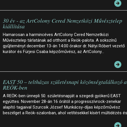
30 év - az ArtColony Cered Nemzetközi Művésztelep
kiállítása
Hamarosan a harmincéves ArtColony Cered Nemzetközi
Művésztelep tárlatának ad otthont a Reök-palota. A sokszínű
gyűjteményt december 13-án 14:00 órakor dr. Nátyi Róbert vezető
kurátor és Fürjesi Csaba képzőművész, az ArtColony…
EAST 50 – teltházas születésnapi közönségtalálkozó a
REÖK-ben
A REÖK-ben ünnepli 50. születésnapját a szegedi gyökerű EAST
együttes. November 28-án 16 órától a progresszívrock-zenekar
alapító tagjaival Szurcsik József Munkácsy-díjas képzőművész
beszélget a Reök-szalonban, ahol vetítésekkel kísért múltidézés é