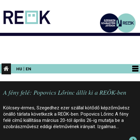
|
HU
EN
PROGRAMOK
A fény felé: Popovics Lőrinc állít ki a REÖK-ben
KIÁLLÍTÁSOK
AZ ÉPÜLET
Kölcsey-érmes, Szegedhez ezer szállal kötődő képzőművész
önálló tárlata következik a REÖK-ben. Popovics Lőrinc A fény
INFORMÁCIÓK
felé című kiállítása március 20-tól április 26-ig mutatja be a
szobrászművész eddigi életművének irányait. Izgalmas…
KONFERENCIA