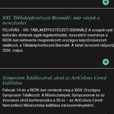
XXI. Táblaképfestészeti Biennálé: már várjuk a
nevezéseket
FELHÍVÁS - XXI. TÁBLAKÉPFESTÉSZETI BIENNÁLÉ A szegedi nyár
kulturális életének egyik legjelentősebb, visszatérő eseménye a
REÖK-ben kétévente megrendezett országos képzőművészeti
találkozó, a Táblaképfestészeti Biennálé. A tárlat tervezett időpont
2026. május…
Symposion Találkozóval zárul az ArtColony Cered
kiállítása
Február 14-én a REÖK-ben rendezik meg a XXIX. Országos
Symposion Találkozót. A Művésztelepek, Symposionok és az
Innováció című konferenciára a 30 év – az ArtColony Cered
Nemzetközi Művésztelep kiállítása záróeseményeként…