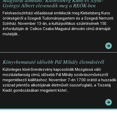
Györgyi Albert elevenedik meg a REÖK-ben
Felolvasószínházi előadással emlékezik meg Klebelsberg Kuno
örökségéről a Szegedi Tudományegyetem és a Szegedi Nemzeti
Színház. November 13-án, a kultúrpolitikus születésének 150.
évfordulóján dr. Csíkos Csaba Magyarul álmodni című drámáját
mutatják…
Könyvbemutató idősebb Pál Mihály életművéről
Különleges kísérőrendezvény kapcsolódik Mozgássá váló
mozdulatlanság című, idősebb Pál Mihály szobrászművészről
megemlékező kiállításhoz. November 7-én 17:00 órától a huszadik
század jelentős alkotójának életművét összefoglaló, a Tiszatáj
Kiadó gondozásában megjelent kötet…