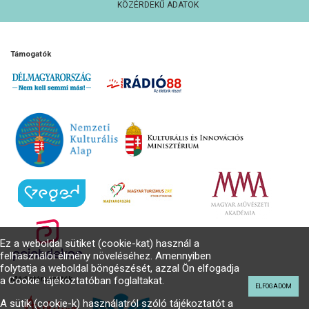
KÖZÉRDEKŰ ADATOK
Támogatók
Ez a weboldal sütiket (cookie-kat) használ a
felhasználói élmény növeléséhez. Amennyiben
folytatja a weboldal böngészését, azzal Ön elfogadja
Médiatámogatók
a Cookie tájékoztatóban foglaltakat.
ELFOGADOM
A sütik (cookie-k) használatról szóló tájékoztatót a