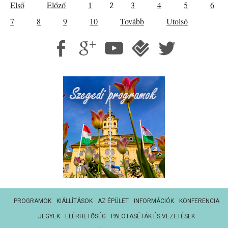
Első
Előző
1
3
4
5
6
2
7
8
9
10
Tovább
Utolsó
PROGRAMOK
KIÁLLÍTÁSOK
AZ ÉPÜLET
INFORMÁCIÓK
KONFERENCIA
JEGYEK
ELÉRHETŐSÉG
PALOTASÉTÁK ÉS VEZETÉSEK