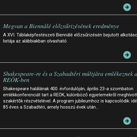
Megvan a Biennálé előzsűrizésének eredménye
A XVI. Táblaképfestészeti Biennálé előzsűrizésén bejutott alkotás
listája az alábbiakban olvasható.
Shakespeare-re és a Szabadtéri múltjára emlékeznek 
REÖK-ben
Shakespeare halálának 400. évfordulóján, április 23-a szombaton
emlékkonferenciát tart a REÖK, különböző egyetemekről meghívot
szakértők részvételével. A program jubileumhoz is kapcsolódik: id
85 éves a Szabadtéri, amely hosszú évek után…