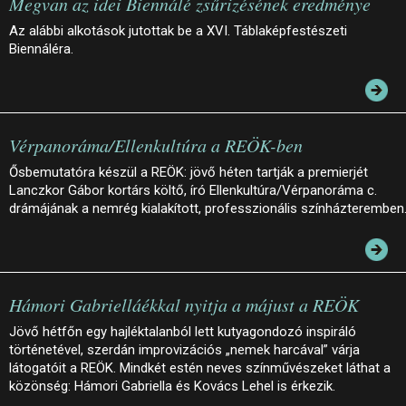
Megvan az idei Biennálé zsűrizésének eredménye
Az alábbi alkotások jutottak be a XVI. Táblaképfestészeti
Biennáléra.
Vérpanoráma/Ellenkultúra a REÖK-ben
Ősbemutatóra készül a REÖK: jövő héten tartják a premierjét
Lanczkor Gábor kortárs költő, író Ellenkultúra/Vérpanoráma c.
drámájának a nemrég kialakított, professzionális színházteremben
Hámori Gabrielláékkal nyitja a májust a REÖK
Jövő hétfőn egy hajléktalanból lett kutyagondozó inspiráló
történetével, szerdán improvizációs „nemek harcával” várja
látogatóit a REÖK. Mindkét estén neves színművészeket láthat a
közönség: Hámori Gabriella és Kovács Lehel is érkezik.