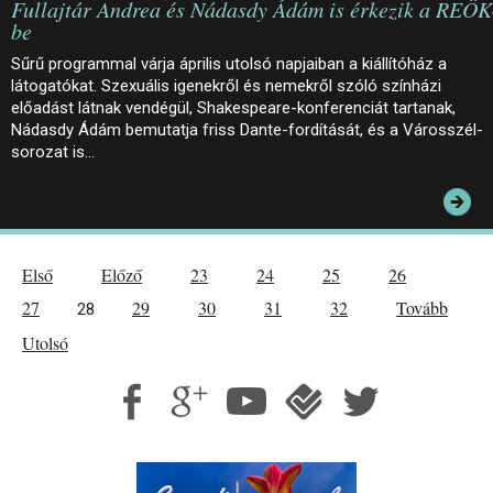
Fullajtár Andrea és Nádasdy Ádám is érkezik a REÖK
be
Sűrű programmal várja április utolsó napjaiban a kiállítóház a
látogatókat. Szexuális igenekről és nemekről szóló színházi
előadást látnak vendégül, Shakespeare-konferenciát tartanak,
Nádasdy Ádám bemutatja friss Dante-fordítását, és a Városszél-
sorozat is…
Első
Előző
23
24
25
26
27
29
30
31
32
Tovább
28
Utolsó