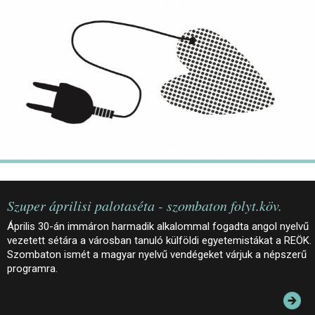
JEGYEK
ELÉRHETŐSÉG
PALOTASÉTÁK ÉS VEZETÉSEK
KÖZÉRDEKŰ ADATOK
Szuper áprilisi palotaséta - szombaton folyt.köv.
Április 30-án immáron harmadik alkalommal fogadta angol nyelvű
vezetett sétára a városban tanuló külföldi egyetemistákat a REÖK.
Szombaton ismét a magyar nyelvű vendégeket várjuk a népszerű
programra.