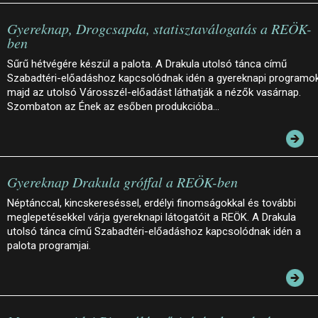
Gyereknap, Drogcsapda, statisztaválogatás a REÖK-
ben
Sűrű hétvégére készül a palota. A Drakula utolsó tánca című
Szabadtéri-előadáshoz kapcsolódnak idén a gyereknapi programok
majd az utolsó Városszél-előadást láthatják a nézők vasárnap.
Szombaton az Ének az esőben produkcióba…
Gyereknap Drakula gróffal a REÖK-ben
Néptánccal, kincskereséssel, erdélyi finomságokkal és további
meglepetésekkel várja gyereknapi látogatóit a REÖK. A Drakula
utolsó tánca című Szabadtéri-előadáshoz kapcsolódnak idén a
palota programjai.