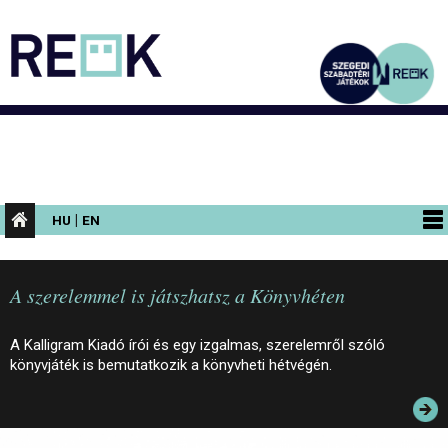
|
HU
EN
PROGRAMOK
A szerelemmel is játszhatsz a Könyvhéten
KIÁLLÍTÁSOK
AZ ÉPÜLET
A Kalligram Kiadó írói és egy izgalmas, szerelemről szóló
könyvjáték is bemutatkozik a könyvheti hétvégén.
INFORMÁCIÓK
KONFERENCIA