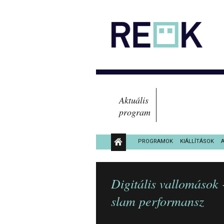
Aktuális
program
PROGRAMOK
KIÁLLÍTÁSOK
KÖZÉRDEKŰ ADATOK
Digitális vallomások
slam performansz