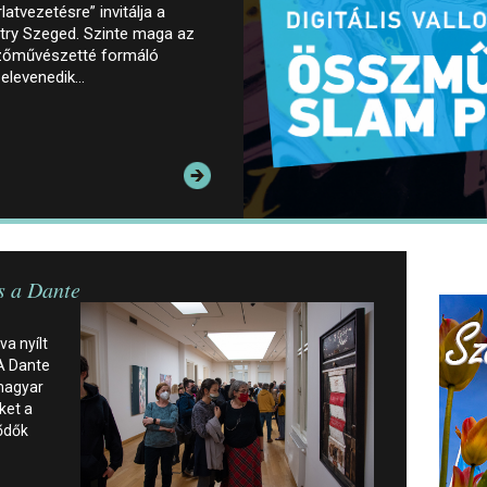
atvezetésre” invitálja a
try Szeged. Szinte maga az
épzőművészetté formáló
 elevenedik…
s a Dante
a nyílt
 A Dante
 magyar
ket a
ődők