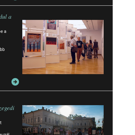
dul a
be a
őbb
zegedi
t
auzál