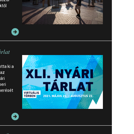
ktől
rlat
tta ki a
 az
ári
beri
merését