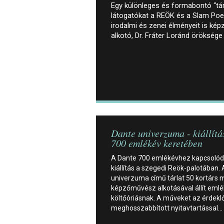
Egy különleges és formabontó “tárl
látogatókat a REÖK és a Slam Poe
irodalmi és zenei élményeit is k
alkotó, Dr. Fráter Loránd öröksége
Dante univerzuma - kiállítá
700 emlékév keretében
A Dante 700 emlékévhez kapcsolódv
kiállítás a szegedi Reök-palotában.
univerzuma című tárlat 50 kortárs
képzőművész alkotásával állít emlé
költőóriásnak. A műveket az érdekl
meghosszabbított nyitavtartással…