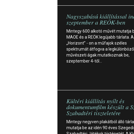
Nagyszabású kiállítással in
szeptember a REÖK-ben
Mintegy 600 alkotó művét mutatja 
MAOE és a REÖK legújabb tárlata. A
„Horizont” - on a műfajok széles
spektrumát átfogva a legkülönböz
művészeti ágak mutatkoznak be,
szeptember 4-től…
Kültéri kiállítás nyílt és
dokumentumfilm készült a S
Szabadtéri tiszteletére
Mintegy negyven plakátból álló tárla
mutatja be az idén 90 éves Szegedi
Szabadtéri Játékok történetét. A Kl