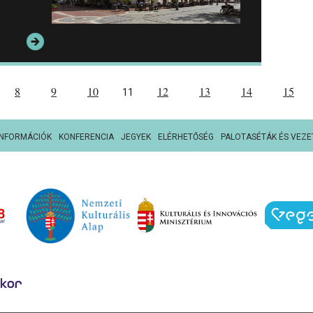
8
9
10
12
13
14
15
11
INFORMÁCIÓK
KONFERENCIA
JEGYEK
ELÉRHETŐSÉG
PALOTASÉTÁK ÉS VEZE