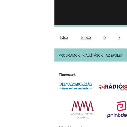
Első
Előző
6
7
PROGRAMOK
KIÁLLÍTÁSOK
AZ ÉPÜLET
Támogatók