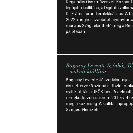
Regionális Összművészeti Központ
legújabb kiállítása, a Digitális vallo
Dr. Fráter Loránd emlékkiállítás. A tá
2022. meghosszabbított nyitavtartá
március 27-ig tekinthető meg a Reö
palotában.…
Bagossy Levente Színház Té
- makett kiállítás
Bagossy Levente Jászai Mari-díjas
díszlettervező színházi díszlet make
nyílt kiállítás a REÖK-ben. Az elmúlt
remekei közül csaknem 20 tervet te
meg a közönség. A kiállítás apropój
Szegedi Nemzeti…