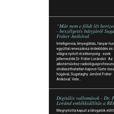
“Már nem e földi lét horiz
- beszélgetés bátyjáról Sug
Fráter Anikóval
Intelligencia, lényeglátás, fanyar hu
egyúttal reneszánsz érdeklődés és 
világra nyitott érzékenység - ezek
jellemezték Dr. Fráter Lorándot. Az
alkotóművész-radiológusprofesszo
elválaszthatatlan kapocs fűzte öss
húgával, Sugataghy Jenőné Fráter
Anikóval. Vele…
Digitális vallomások - Dr. 
Loránd emlékkiállítás a R
Megnyitotta kapuit a látogatók előtt