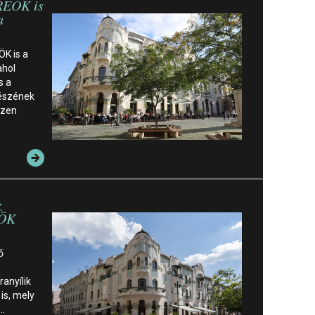
REÖK is
a
ÖK is a
ahol
s a
észének
szen
z
EÖK
ő
anyílik
 is, mely
…