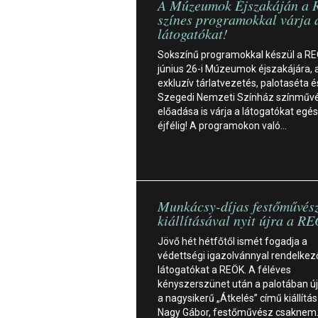
A Múzeumok Éjszakáján a 
színes programokkal várja 
látogatókat!
Sokszínű programokkal készül a RE
június 26-i Múzeumok éjszakájára, 
exkluzív tárlatvezetés, palotaséta é
Szegedi Nemzeti Színház színműv
előadása is várja a látogatókat egé
éjfélig! A programokon való…
Munkácsy-díjas festőművés
kiállításával nyit újra a R
Jövő hét hétfőtől ismét fogadja a
védettségi igazolvánnyal rendelkez
látogatókat a REÖK. A féléves
kényszerszünet után a palotában újr
a nagysikerű „Átkelés” című kiállítás
Nagy Gábor, festőművész csaknem