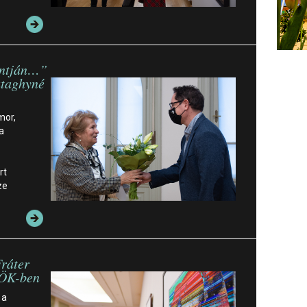
ontján…”
ataghyné
mor,
a
rt
ze
Fráter
EÖK-ben
 a