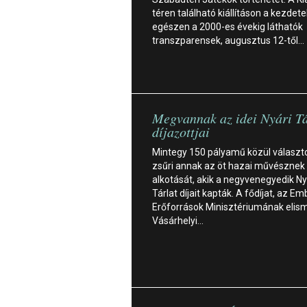
téren található kiállításon a kezdete
egészen a 2000-es évekig láthatók
transzparensek, augusztus 12-től…
Megvannak az idei Nyári Tá
díjazottjai
Mintegy 150 pályamű közül választo
zsűri annak az öt hazai művésznek
alkotását, akik a negyvenegyedik Ny
Tárlat díjait kapták. A fődíjat, az Em
Erőforrások Minisztériumának elis
Vásárhelyi…