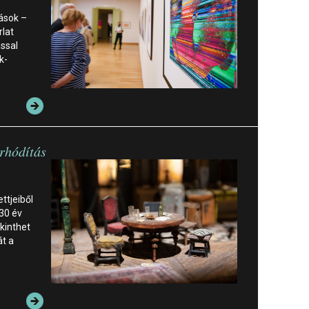
mások –
rlat
ssal
k-
rhódítás
ttjeiből
 30 év
kinthet
át a