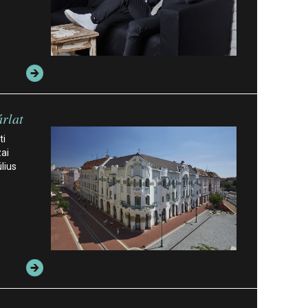
árlat
ti
ai
lius