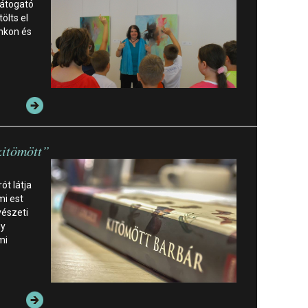
látogató
ölts el
unkon és
kitömött”
ót látja
mi est
vészeti
gy
mi