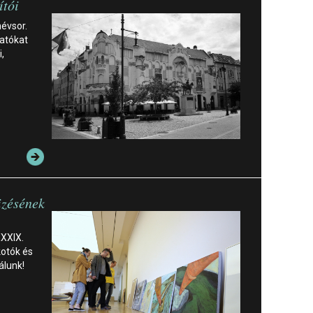
ítói
névsor.
gatókat
,
izésének
XXXIX.
kotók és
lálunk!