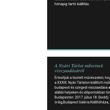
hónapig tartó kiállítás.
A Nyári Tárlat műveinek
visszaadásáról
Értesítjük a tisztelt művészeket, ho
a XXXIX. Nyári Tárlaton kiállított m
budapesti és szegedi visszaadása 
alábbi helyeken és időpontokban tör
Budapesten: 2017. július 18. (kedd),
óráig,Budapest Galéria Kiállítóháza