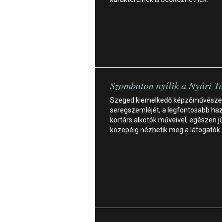
Szombaton nyílik a Nyári T
Szeged kiemelkedő képzőművésze
seregszemléjét, a legfontosabb haz
kortárs alkotók műveivel, egészen jú
közepéig nézhetik meg a látogatók.