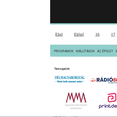
Első
Előző
16
17
PROGRAMOK
KIÁLLÍTÁSOK
AZ ÉPÜLET
Támogatók