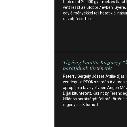
több mint 20.000 gyermek és fiatal 
vett részt az utóbbi 7 évben. Gyere, t
egy élményekkel teli hetet kiállítás
rajzolj, fess Te is…
Tíz évig kutatta Kazinczy “
barátjának történetét
Péterfy Gergely József Attila-díjas ír
vendégül a REÖK szerdán.Az irodal
apropója a tavalyi évben Aegon Mű
Díjjal kitüntetett, Kazinczy Ferenc e
különös barátságát feltáró történel
regénye, a Kitömött…