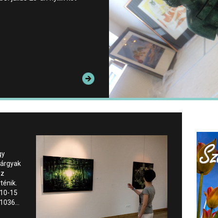
gy
űtárgyak
az
ténik.
 10-15
, 1036…