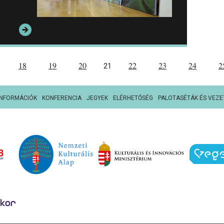
18
19
20
22
23
24
2
21
INFORMÁCIÓK
KONFERENCIA
JEGYEK
ELÉRHETŐSÉG
PALOTASÉTÁK ÉS VEZE