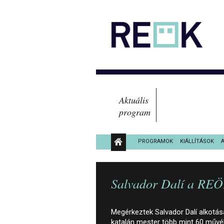
Aktuális
program
PROGRAMOK
KIÁLLÍTÁSOK
KÖZÉRDEKŰ ADATOK
Salvador Dalí a RE
Megérkeztek Salvador Dalí alkotás
katalán mester több mint 60 művébő