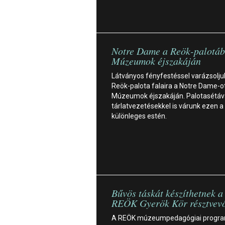
Notre Dame a Reök-palotáb
Múzeumok éjszakáján
Látványos fényfestéssel varázsolju
Reök-palota falaira a Notre Dame-ot
Múzeumok éjszakáján. Palotasétáv
tárlatvezetésekkel is várunk ezen a
különleges estén.
Bűvös táskát készíthetnek a
REÖK Gyerök Kör résztvev
A REÖK múzeumpedagógiai progra