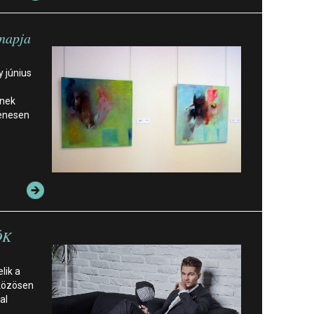
gnapja
y június
ének
yenesen
ÖK
lik a
 közösen
al