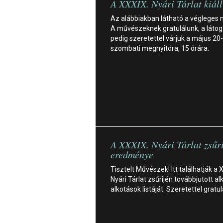
A XXXIX. Nyári Tárlat kiáll
Az alábbiakban látható a végleges 
A művészeknek gratulálunk, a láto
pedig szeretettel várjuk a május 20-i
szombati megnyitóra, 15 órára.
A XXXIX. Nyári Tárlat zsűr
eredménye
Tisztelt Művészek! Itt találhatják a 
Nyári Tárlat zsűrijén továbbjutott al
alkotások listáját. Szeretettel gratu