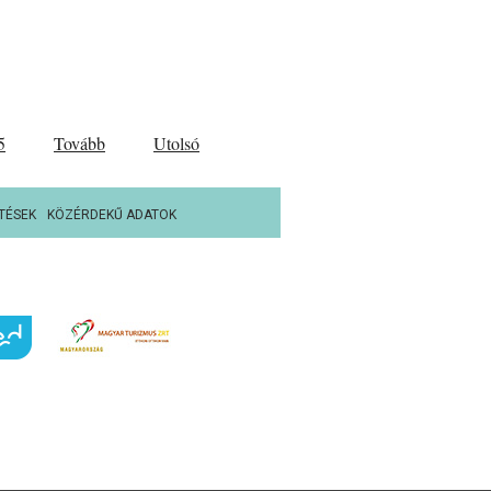
5
Tovább
Utolsó
TÉSEK
KÖZÉRDEKŰ ADATOK