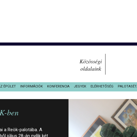
Közösségi
oldalaink
AZ ÉPÜLET
INFORMÁCIÓK
KONFERENCIA
JEGYEK
ELÉRHETŐSÉG
PALOTASÉT
ÖK-ben
ai a Reök-palotába. A
l július 28-án nyílik két