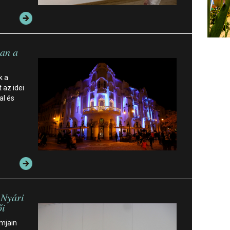
an a
k a
 az idei
al és
 Nyári
ői
mjain