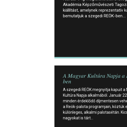
Akadémia Képzőművészeti Tagoza
kiállítást, amelynek reprezentatív
bemutatjuk a szegedi REÖK-ben.…
A Magyar Kultúra Napja a
ben
A szegedi REÖK megnyitja kapuit a
Kultúra Napja alkalmából. Január 2
minden érdeklődő díjmentesen vehe
a Reök-palota programjain, köztük 
különleges, alkalmi palotasétán. Kic
nagyokat is tárt…