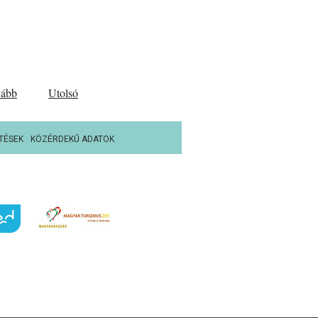
vább
Utolsó
TÉSEK
KÖZÉRDEKŰ ADATOK