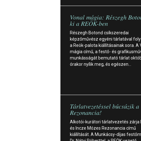
Vonal mágia: Részegh Boton
ki a REÖK-ben
Részegh Botond csíkszeredai
képzőművész egyéni tárlatával foly
a Reök-palota kiállításainak sora. A
mágia című, a festő- és grafikusm
munkásságát bemutató tárlat októb
órakor nyílik meg, és egészen…
Tárlatvezetéssel búcsúzik a
Rezonancia!
Alkotói-kurátori tárlatvezetés zárja
és Incze Mózes Rezonancia című
kiállítását. A Munkácsy-díjas fest
Dr. Nátyi Róberttel, a REÖK vezető