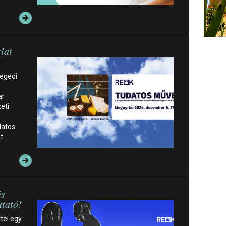
lat
zegedi
ar
eti
datos
et…
és
utató!
tel egy