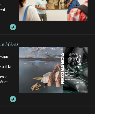
z
eti-
cze Mózes
-díjas
llít ki
es, a
árlat