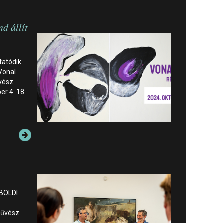
d állít
tatódik
 Vonal
űvész
er 4. 18
 BOLDI
őművész