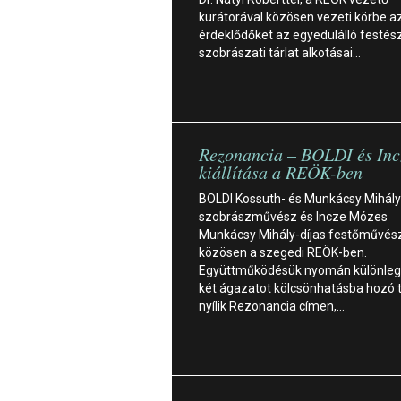
kurátorával közösen vezeti körbe a
érdeklődőket az egyedülálló festész
szobrászati tárlat alkotásai…
Rezonancia – BOLDI és In
kiállítása a REÖK-ben
BOLDI Kossuth- és Munkácsy Mihály
szobrászművész és Incze Mózes
Munkácsy Mihály-díjas festőművész á
közösen a szegedi REÖK-ben.
Együttműködésük nyomán különleg
két ágazatot kölcsönhatásba hozó t
nyílik Rezonancia címen,…