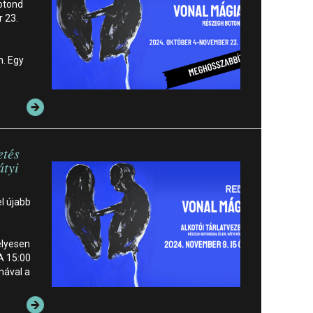
Botond
 23.
n. Egy
etés
átyi
el újabb
lyesen
 A 15:00
mával a