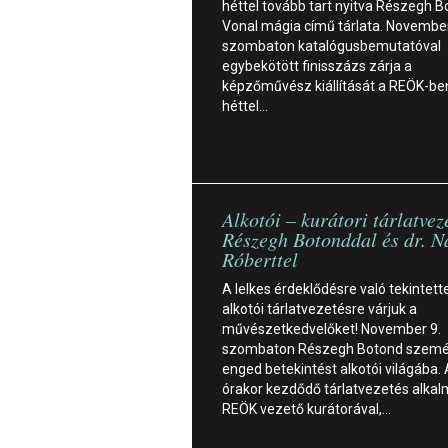
héttel tovább tart nyitva Részegh 
Vonal mágia című tárlata. November
szombaton katalógusbemutatóval
egybekötött finisszázs zárja a
képzőművész kiállítását a REÖK-be
héttel…
Alkotói – kurátori tárlatvez
Részegh Botonddal és dr. N
Róberttel
A lelkes érdeklődésre való tekintett
alkotói tárlatvezetésre várjuk a
művészetkedvelőket! November 9.
szombaton Részegh Botond szemé
enged betekintést alkotói világába.
órakor kezdődő tárlatvezetés alkal
REÖK vezető kurátorával,…