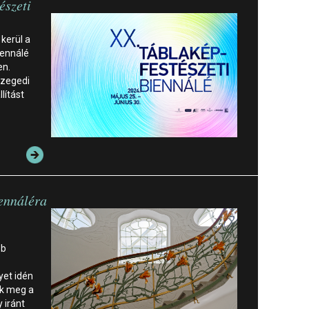
észeti
 kerül a
iennálé
en.
Szegedi
lítást
iennáléra
bb
yet idén
nk meg a
 iránt