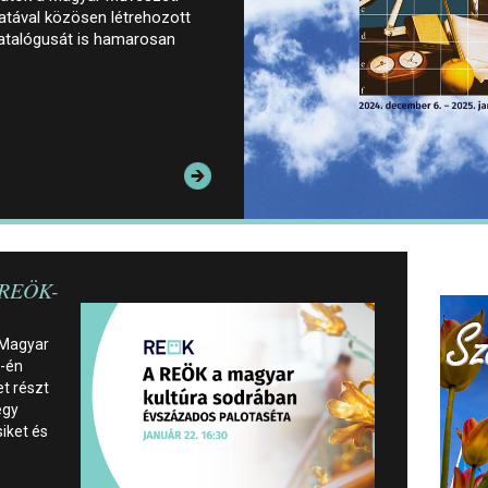
tával közösen létrehozott
 katalógusát is hamarosan
 REÖK-
 Magyar
2-én
t részt
egy
siket és