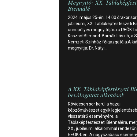
Megnyitó: XX. Táblaképfest
Biennálé
2024. május 25-én, 14.00 órakor sor
jubileumi, XX. Táblaképfestészeti B
ünnepélyes megnyitójára a REÖK-b
Köszöntőt mond: Barnák László, a 
Nemzeti Színház főigazgatója.A kiál
megnyitja: Dr. Nátyi…
A XX. Táblaképfestészeti B
beválogatott alkotások
Rövidesen sor kerül a hazai
képzőművészet egyik legjelentőse
visszatérő eseményére, a
Táblaképfestészeti Biennáléra, mel
XX., jubileumi alkalommal rendezü
REÖK-ben. A nagyszabású esemény