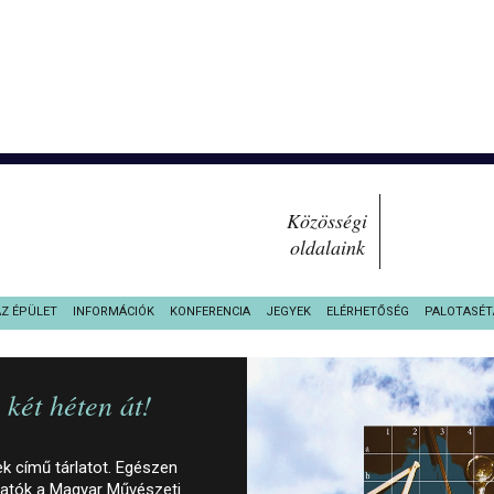
Közösségi
oldalaink
AZ ÉPÜLET
INFORMÁCIÓK
KONFERENCIA
JEGYEK
ELÉRHETŐSÉG
PALOTASÉT
két héten át!
 című tárlatot. Egészen
ogatók a Magyar Művészeti