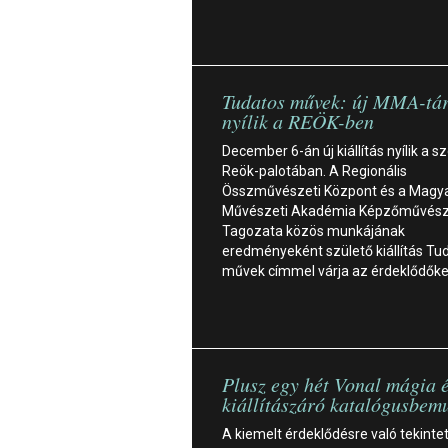
Tudatos művek: új MMA-tár
nyílik a REÖK-ben
December 6-án új kiállítás nyílik a s
Reök-palotában. A Regionális
Összművészeti Központ és a Magy
Művészeti Akadémia Képzőművész
Tagozata közös munkájának
eredményeként születő kiállítás Tu
művek címmel várja az érdeklődők
Plusz egy hét Vonal mágia 
kiállítászáró katalógusbem
A kiemelt érdeklődésre való tekintet