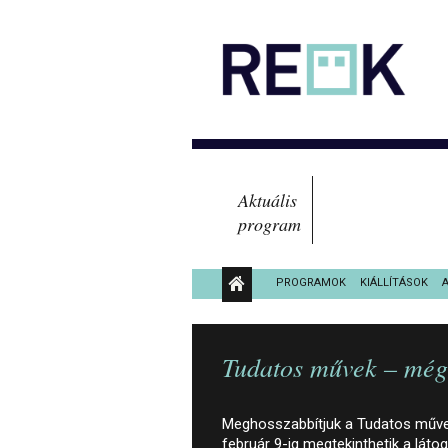
Aktuális
program
PROGRAMOK
KIÁLLÍTÁSOK
KÖZÉRDEKŰ ADATOK
Tudatos művek – még 
Meghosszabbítjuk a Tudatos művek
február 9-ig megtekinthetik a lát