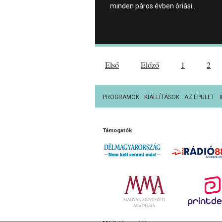
minden páros évben óriási…
Első
Előző
1
2
PROGRAMOK
KIÁLLÍTÁSOK
AZ ÉPÜLET
Támogatók