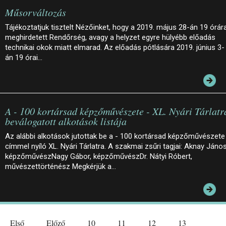
Műsorváltozás
Tájékoztatjuk tisztelt Nézőinket, hogy a 2019. május 28-án 19 órár
meghirdetett Rendőrség, avagy a helyzet egyre hülyébb előadás
technikai okok miatt elmarad. Az előadás pótlására 2019. június 3-
án 19 órai…
A - 100 kortársad képzőművészete - XL. Nyári Tárlatr
beválogatott alkotások listája
Az alábbi alkotások jutottak be a - 100 kortársad képzőművészete
címmel nyíló XL. Nyári Tárlatra. A szakmai zsűri tagjai: Aknay János
képzőművészNagy Gábor, képzőművészDr. Nátyi Róbert,
művészettörténész Megkérjük a…
Első
Előző
10
11
12
13