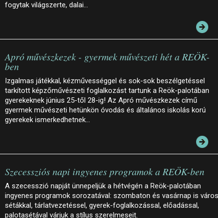
fogytak világszerte, dalai…
Apró művészkezek - gyermek művészeti hét a REÖK-
ben
Izgalmas játékkal, kézművességgel és sok-sok beszélgetéssel
tarkított képzőművészeti foglalkozást tartunk a Reök-palotában
gyerekeknek június 25-től 28-ig! Az Apró művészkezek című
gyermek művészeti hetünkön óvodás és általános iskolás korú
gyerekek ismerkedhetnek…
Szecessziós napi ingyenes programok a REÖK-ben
A szecesszió napját ünnepeljük a hétvégén a Reök-palotában
ingyenes programok sorozatával: szombaton és vasárnap is város
sétákkal, tárlatvezetéssel, gyerek-foglalkozással, előadással,
palotasétával várjuk a stílus szerelmeseit.