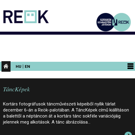
|
HU
EN
PROGRAMOK
TáncKépek
KIÁLLÍTÁSOK
AZ ÉPÜLET
Kortárs fotográfusok táncművészeti képeiből nyílik tárlat
december 6-án a Reök-palotában. A TáncKépek című kiállításon
INFORMÁCIÓK
a balettől a néptáncon át a kortárs tánc sokféle variációjáig
jelennek meg alkotások. A tánc ábrázolása…
KONFERENCIA