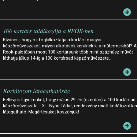
100 kortárs találkozója a REÖK-ben
Kíváncsi, hogy mi foglalkoztatja a kortárs magyar
képzőművészeket, milyen alkotások kerülnek ki a műtermeikből? A
Reök-palotában most 100 kortársunk több mint százhúsz művét
láthatja július 14-ig a 100 kortársad képzőművészete,…
Korlátozott látogathatóság
Felhívjuk figyelmüket, hogy május 29-én (szerdán) a 100 kortársad
képzőművészete - XL. Nyári Tárlat, rendezvény miatt korlátozottan
látogatható. Megértésüket köszönjük!