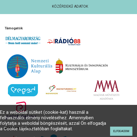
KÖZÉRDEKŰ ADATOK
Támogatók
Ez a weboldal sütiket (cookie-kat) használ a
felhasználói élmény növeléséhez. Amennyiben
folytatja a weboldal böngészését, azzal Ön elfogadja
a Cookie tájékoztatóban foglaltakat.
Médiatámogatók
ELFOGADOM