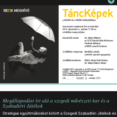
JEGYEK
ELÉRHETŐSÉG
PALOTASÉTÁK ÉS VEZETÉSEK
KÖZÉRDEKŰ ADATOK
Megállapodást írt alá a szegedi művészeti kar és a
Szabadtéri Játékok
Stratégiai együttműködést kötött a Szegedi Szabadtéri Játékok és