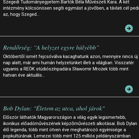
Szegedi Tudományegyetem Bartók Béla Művészeti Kara. A két
intézmény kölcsönösen segíti egymást a jövőben, a távlati cél ped
az, hogy Szeged…
Rendőrség: “A helyzet egyre hülyébb”
Októbertől ismét fejcsóválva kacaghatunk azon, mennyire nincs új
nap alatt, már ami humán helyzetünket illeti a világban. Visszatér
ugyanis a REÖK stúdiószínpadára Sławomir Mrożek több mint
hatvan éve aktuális…
Bob Dylan: "Életem az utca, ahol járok"
Először láthatók Magyarországon a világ egyik legismertebb,
ikonikus előadóművészének képzőművészeti alkotásai. Bob Dylan
élő legenda, több mint ötven éve meghatározó egyénisége a
popkultúrának. Lemezei több mint 125 milliós példányszámban