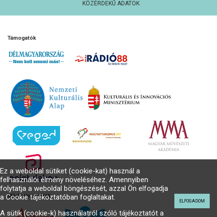
KÖZÉRDEKŰ ADATOK
Támogatók
Ez a weboldal sütiket (cookie-kat) használ a
felhasználói élmény növeléséhez. Amennyiben
folytatja a weboldal böngészését, azzal Ön elfogadja
Médiatámogatók
a Cookie tájékoztatóban foglaltakat.
ELFOGADOM
A sütik (cookie-k) használatról szóló tájékoztatót a