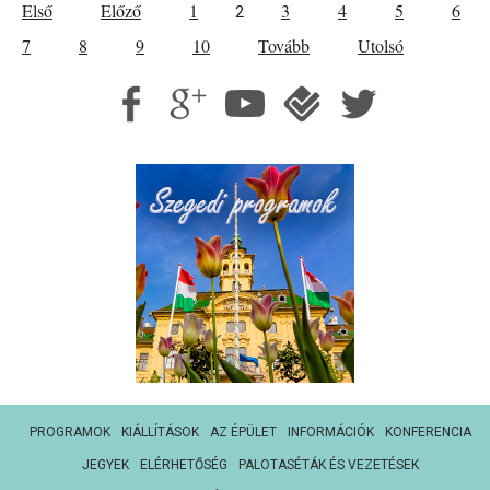
Első
Előző
1
3
4
5
6
2
7
8
9
10
Tovább
Utolsó
PROGRAMOK
KIÁLLÍTÁSOK
AZ ÉPÜLET
INFORMÁCIÓK
KONFERENCIA
JEGYEK
ELÉRHETŐSÉG
PALOTASÉTÁK ÉS VEZETÉSEK