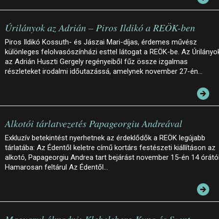
Úrilányok az Adrián – Piros Ildikó a REÖK-ben
Piros Ildikó Kossuth- és Jászai Mari-díjas, érdemes művész
különleges felolvasószínházi esttel látogat a REÖK-be. Az Úrilányo
az Adrián Huszti Gergely regényeiből fűz össze izgalmas
részleteket irodalmi időutazássá, amelynek november 27-én…
Alkotói tárlatvezetés Papageorgiu Andreával
Exkluzív betekintést nyerhetnek az érdeklődők a REÖK legújabb
tárlatába: Az Édentől keletre című kortárs festészeti kiállításon az
alkotó, Papageorgiu Andrea tart bejárást november 15-én 14 órától
Hamarosan feltárul Az Édentől…
Magyarul álmodni: Klebelsberg Kuno és Szent-