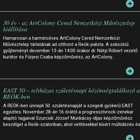
30 év - az ArtColony Cered Nemzetközi Művésztelep
kiállítása
Hamarosan a harmincéves ArtColony Cered Nemzetközi
Művésztelep tárlatának ad otthont a Reök-palota. A sokszínű
gyűjteményt december 13-án 14:00 órakor dr. Nátyi Róbert vezető
kurátor és Fürjesi Csaba képzőművész, az ArtColony…
EAST 50 – teltházas születésnapi közönségtalálkozó a
REÖK-ben
A REÖK-ben ünnepli 50. születésnapját a szegedi gyökerű EAST
együttes. November 28-án 16 órától a progresszívrock-zenekar
alapító tagjaival Szurcsik József Munkácsy-díjas képzőművész
beszélget a Reök-szalonban, ahol vetítésekkel kísért múltidézés é