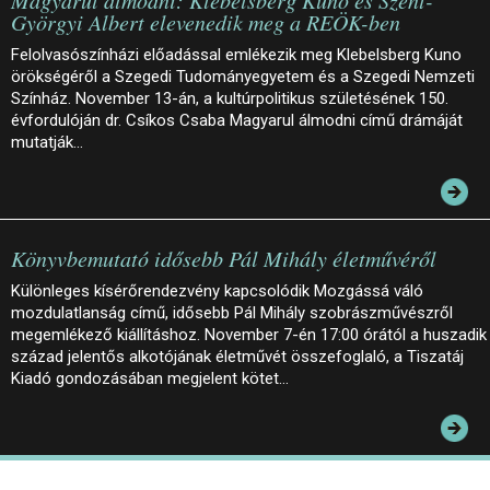
Györgyi Albert elevenedik meg a REÖK-ben
Felolvasószínházi előadással emlékezik meg Klebelsberg Kuno
örökségéről a Szegedi Tudományegyetem és a Szegedi Nemzeti
Színház. November 13-án, a kultúrpolitikus születésének 150.
évfordulóján dr. Csíkos Csaba Magyarul álmodni című drámáját
mutatják…
Könyvbemutató idősebb Pál Mihály életművéről
Különleges kísérőrendezvény kapcsolódik Mozgássá váló
mozdulatlanság című, idősebb Pál Mihály szobrászművészről
megemlékező kiállításhoz. November 7-én 17:00 órától a huszadik
század jelentős alkotójának életművét összefoglaló, a Tiszatáj
Kiadó gondozásában megjelent kötet…