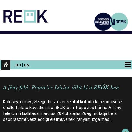
|
HU
EN
PROGRAMOK
A fény felé: Popovics Lőrinc állít ki a REÖK-ben
KIÁLLÍTÁSOK
AZ ÉPÜLET
Kölcsey-érmes, Szegedhez ezer szállal kötődő képzőművész
önálló tárlata következik a REÖK-ben. Popovics Lőrinc A fény
INFORMÁCIÓK
felé című kiállítása március 20-tól április 26-ig mutatja be a
szobrászművész eddigi életművének irányait. Izgalmas…
KONFERENCIA