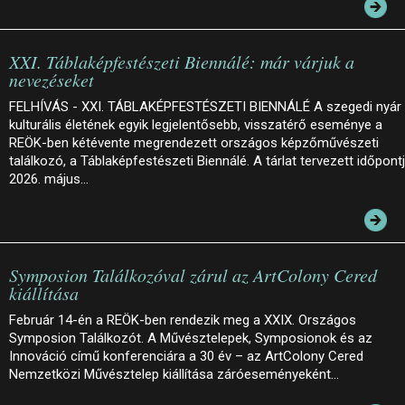
XXI. Táblaképfestészeti Biennálé: már várjuk a
nevezéseket
FELHÍVÁS - XXI. TÁBLAKÉPFESTÉSZETI BIENNÁLÉ A szegedi nyár
kulturális életének egyik legjelentősebb, visszatérő eseménye a
REÖK-ben kétévente megrendezett országos képzőművészeti
találkozó, a Táblaképfestészeti Biennálé. A tárlat tervezett időpont
2026. május…
Symposion Találkozóval zárul az ArtColony Cered
kiállítása
Február 14-én a REÖK-ben rendezik meg a XXIX. Országos
Symposion Találkozót. A Művésztelepek, Symposionok és az
Innováció című konferenciára a 30 év – az ArtColony Cered
Nemzetközi Művésztelep kiállítása záróeseményeként…