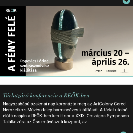
JEGYEK
ELÉRHETŐSÉG
PALOTASÉTÁK ÉS VEZETÉSEK
KÖZÉRDEKŰ ADATOK
Tárlatzáró konferencia a REÖK-ben
Nagyszabású szakmai nap koronázta meg az ArtColony Cered
Nemzetközi Művésztelep harmincéves kiállítását. A tárlat utolsó
előtti napján a REÖK-ben került sor a XXIX. Országos Symposion
Találkozóra az Összművészeti központ, az…