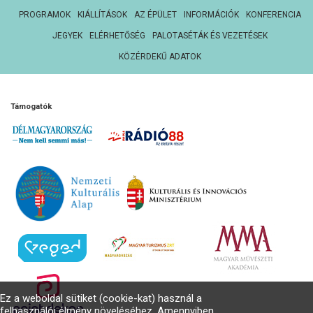
PROGRAMOK
KIÁLLÍTÁSOK
AZ ÉPÜLET
INFORMÁCIÓK
KONFERENCIA
JEGYEK
ELÉRHETŐSÉG
PALOTASÉTÁK ÉS VEZETÉSEK
KÖZÉRDEKŰ ADATOK
Támogatók
Ez a weboldal sütiket (cookie-kat) használ a
felhasználói élmény növeléséhez. Amennyiben