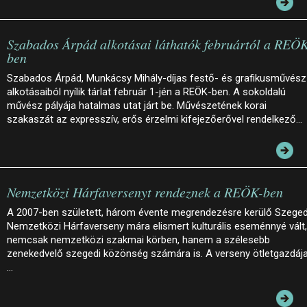
Szabados Árpád alkotásai láthatók februártól a REÖ
ben
Szabados Árpád, Munkácsy Mihály-díjas festő- és grafikusművész
alkotásaiból nyílik tárlat február 1-jén a REÖK-ben. A sokoldalú
művész pályája hatalmas utat járt be. Művészetének korai
szakaszát az expresszív, erős érzelmi kifejezőerővel rendelkező…
Nemzetközi Hárfaversenyt rendeznek a REÖK-ben
A 2007-ben született, három évente megrendezésre kerülő Szeged
Nemzetközi Hárfaverseny mára elismert kulturális eseménnyé vált,
nemcsak nemzetközi szakmai körben, hanem a szélesebb
zenekedvelő szegedi közönség számára is. A verseny ötletgazdája
…