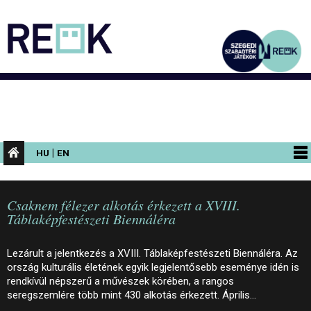
|
HU
EN
PROGRAMOK
Csaknem félezer alkotás érkezett a XVIII.
KIÁLLÍTÁSOK
Táblaképfestészeti Biennáléra
AZ ÉPÜLET
Lezárult a jelentkezés a XVIII. Táblaképfestészeti Biennáléra. Az
INFORMÁCIÓK
ország kulturális életének egyik legjelentősebb eseménye idén is
rendkívül népszerű a művészek körében, a rangos
KONFERENCIA
seregszemlére több mint 430 alkotás érkezett. Április…