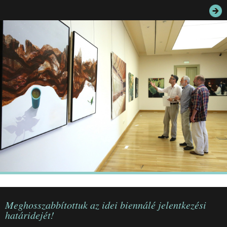
JEGYEK
ELÉRHETŐSÉG
PALOTASÉTÁK ÉS VEZETÉSEK
KÖZÉRDEKŰ ADATOK
Meghosszabbítottuk az idei biennálé jelentkezési
határidejét!