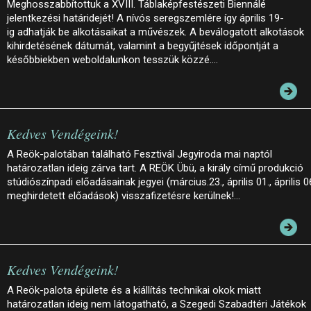
Meghosszabbítottuk a XVIII. Táblaképfestészeti Biennálé
jelentkezési határidejét! A nívós seregszemlére így április 19-
ig adhatják be alkotásaikat a művészek. A beválogatott alkotások
kihirdetésének dátumát, valamint a begyűjtések időpontját a
későbbiekben weboldalunkon tesszük közzé.…
Kedves Vendégeink!
A Reök-palotában található Fesztivál Jegyiroda mai naptól
határozatlan ideig zárva tart. A REÖK Übü, a király című produkció
stúdiószínpadi előadásainak jegyei (március.23., április 01., április 0
meghirdetett előadások) visszafizetésre kerülnek!…
Kedves Vendégeink!
A Reök-palota épülete és a kiállítás technikai okok miatt
határozatlan ideig nem látogatható, a Szegedi Szabadtéri Játékok