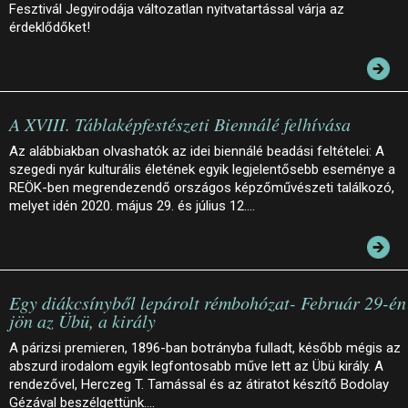
Fesztivál Jegyirodája változatlan nyitvatartással várja az
érdeklődőket!
A XVIII. Táblaképfestészeti Biennálé felhívása
Az alábbiakban olvashatók az idei biennálé beadási feltételei: A
szegedi nyár kulturális életének egyik legjelentősebb eseménye a
REÖK-ben megrendezendő országos képzőművészeti találkozó,
melyet idén 2020. május 29. és július 12.…
Egy diákcsínyből lepárolt rémbohózat- Február 29-én
jön az Übü, a király
A párizsi premieren, 1896-ban botrányba fulladt, később mégis az
abszurd irodalom egyik legfontosabb műve lett az Übü király. A
rendezővel, Herczeg T. Tamással és az átiratot készítő Bodolay
Gézával beszélgettünk.…