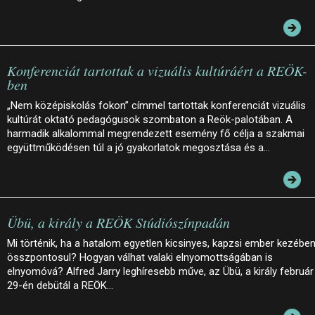
Konferenciát tartottak a vizuális kultúráért a REÖK-
ben
„Nem középiskolás fokon” címmel tartottak konferenciát vizuális
kultúrát oktató pedagógusok szombaton a Reök-palotában. A
harmadik alkalommal megrendezett esemény fő célja a szakmai
együttműködésen túl a jó gyakorlatok megosztása és a…
Übü, a király a REÖK Stúdiószínpadán
Mi történik, ha a hatalom egyetlen kicsinyes, kapzsi ember kezébe
összpontosul? Hogyan válhat valaki elnyomottságában is
elnyomóvá? Alfred Jarry leghíresebb műve, az Übü, a király február
29-én debütál a REÖK…