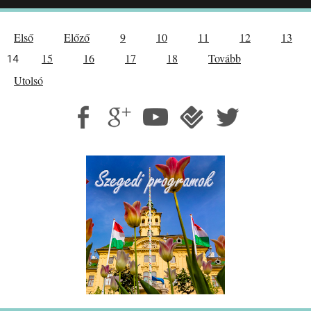
Első
Előző
9
10
11
12
13
15
16
17
18
Tovább
14
Utolsó