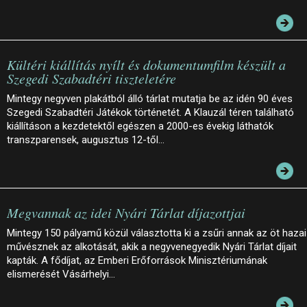
Kültéri kiállítás nyílt és dokumentumfilm készült a
Szegedi Szabadtéri tiszteletére
Mintegy negyven plakátból álló tárlat mutatja be az idén 90 éves
Szegedi Szabadtéri Játékok történetét. A Klauzál téren található
kiállításon a kezdetektől egészen a 2000-es évekig láthatók
transzparensek, augusztus 12-től…
Megvannak az idei Nyári Tárlat díjazottjai
Mintegy 150 pályamű közül választotta ki a zsűri annak az öt hazai
művésznek az alkotását, akik a negyvenegyedik Nyári Tárlat díjait
kapták. A fődíjat, az Emberi Erőforrások Minisztériumának
elismerését Vásárhelyi…