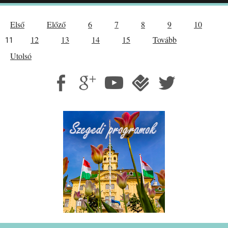
Első
Előző
6
7
8
9
10
12
13
14
15
Tovább
11
Utolsó