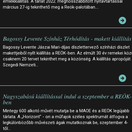
emlékkiállítás. A tárlat 2022. meghosszabbított nyitavtartással
március 27-ig tekinthető meg a Reök-palotában.…
Bagossy Levente Színház Térhódítás - makett kiállítás
Bagossy Levente Jászai Mari-díjas díszlettervező színházi díszlet
makettjeiből nyílt kiállítás a REÖK-ben. Az elmúlt 30 év remekei köz
csaknem 20 tervet tekinthet meg a közönség. A kiállítás apropóját
Szegedi Nemzeti…
Nagyszabású kiállítással indul a szeptember a REÖK-
ben
Mintegy 600 alkotó művét mutatja be a MAOE és a REÖK legújabb
tárlata. A „Horizont” - on a műfajok széles spektrumát átfogva a
legkülönbözőbb művészeti ágak mutatkoznak be, szeptember 4-
től…