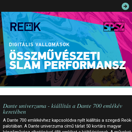
JEGYEK
ELÉRHETŐSÉG
PALOTASÉTÁK ÉS VEZETÉSEK
KÖZÉRDEKŰ ADATOK
Dante univerzuma - kiállítás a Dante 700 emlékév
keretében
A Dante 700 emlékévhez kapcsolódva nyílt kiállítás a szegedi Reök
palotában. A Dante univerzuma című tárlat 50 kortárs magyar
képzőművész alkotásával állít emléket a költőóriásnak. A műveket