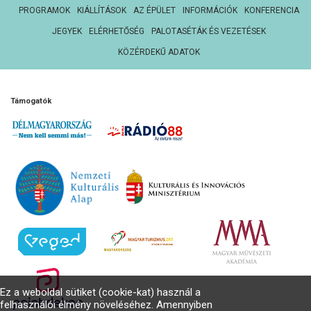
PROGRAMOK
KIÁLLÍTÁSOK
AZ ÉPÜLET
INFORMÁCIÓK
KONFERENCIA
JEGYEK
ELÉRHETŐSÉG
PALOTASÉTÁK ÉS VEZETÉSEK
KÖZÉRDEKŰ ADATOK
Támogatók
Ez a weboldal sütiket (cookie-kat) használ a
felhasználói élmény növeléséhez. Amennyiben