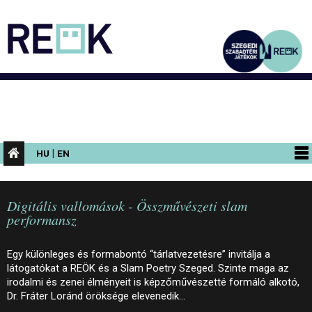
|
HU
EN
PROGRAMOK
Digitális vallomások - Összművészeti slam
KIÁLLÍTÁSOK
performansz
AZ ÉPÜLET
Egy különleges és formabontó “tárlatvezetésre” invitálja a
INFORMÁCIÓK
látogatókat a REÖK és a Slam Poetry Szeged. Szinte maga az
irodalmi és zenei élményeit is képzőművészetté formáló alkotó,
KONFERENCIA
Dr. Fráter Loránd öröksége elevenedik…