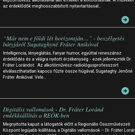
az érdeklődők meghosszabbított nyitavtartással…
“Már nem e földi lét horizontján…” - beszélgetés
bátyjáról Sugataghyné Fráter Anikóval
Intelligencia, lényeglátás, fanyar humor, egyúttal reneszánsz
érdeklődés és a világra nyitott érzékenység - ezek jellemezték Dr.
Fráter Lorándot. Az alkotóművész-radiológusprofesszort
elválaszthatatlan kapocs fűzte össze húgával, Sugataghy Jenőné
Fráter Anikóval. Vele…
Digitális vallomások - Dr. Fráter Loránd
emlékkiállítás a REÖK-ben
Megnyitotta kapuit a látogatók előtt a Regionális Összművészeti
Központ legújabb kiállítása, a Digitális vallomások – Dr. Fráter Lorá