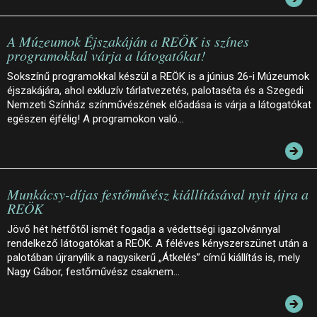
A Múzeumok Éjszakáján a REÖK is színes
programokkal várja a látogatókat!
Sokszínű programokkal készül a REÖK is a június 26-i Múzeumok
éjszakájára, ahol exkluzív tárlatvezetés, palotaséta és a Szegedi
Nemzeti Színház színművészének előadása is várja a látogatókat
egészen éjfélig! A programokon való…
Munkácsy-díjas festőművész kiállításával nyit újra a
REÖK
Jövő hét hétfőtől ismét fogadja a védettségi igazolvánnyal
rendelkező látogatókat a REÖK. A féléves kényszerszünet után a
palotában újranyílik a nagysikerű „Átkelés” című kiállítás is, mely
Nagy Gábor, festőművész csaknem…