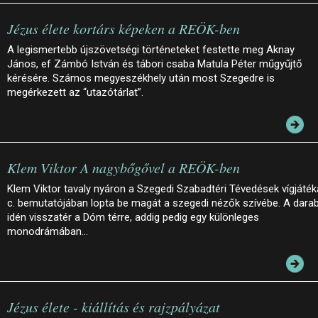
Jézus élete kortárs képeken a REÖK-ben
A legismertebb újszövetségi történeteket festette meg Aknay
János, ef Zámbó István és tábori csaba Matula Péter műgyűjtő
kérésére. Számos megyeszékhely után most Szegedre is
megérkezett az “utazótárlat”.
Klem Viktor A nagybőgővel a REÖK-ben
Klem Viktor tavaly nyáron a Szegedi Szabadtéri Tévedések vígjáték
c. bemutatójában lopta be magát a szegedi nézők szívébe. A dara
idén visszatér a Dóm térre, addig pedig egy különleges
monodrámában…
Jézus élete - kiállítás és rajzpályázat