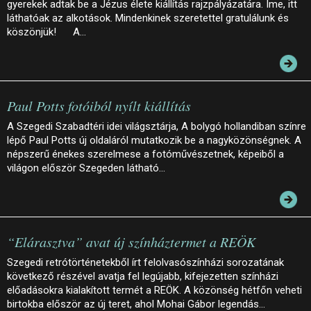
gyerekek adtak be a Jézus élete kiállítás rajzpályázatára. Íme, itt
láthatóak az alkotások. Mindenkinek szeretettel gratulálunk és
köszönjük! A…
Paul Potts fotóiból nyílt kiállítás
A Szegedi Szabadtéri idei világsztárja, A bolygó hollandiban színre
lépő Paul Potts új oldaláról mutatkozik be a nagyközönségnek. A
népszerű énekes szerelmese a fotóművészetnek, képeiből a
világon először Szegeden látható…
“Elárasztva” avat új színháztermet a REÖK
Szegedi retrótörténetekből írt felolvasószínházi sorozatának
következő részével avatja fel legújabb, kifejezetten színházi
előadásokra kialakított termét a REÖK. A közönség hétfőn veheti
birtokba először az új teret, ahol Mohai Gábor legendás…