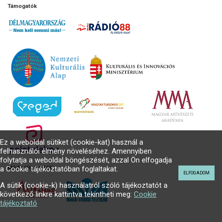
Támogatók
Ez a weboldal sütiket (cookie-kat) használ a
felhasználói élmény növeléséhez. Amennyiben
folytatja a weboldal böngészését, azzal Ön elfogadja
a Cookie tájékoztatóban foglaltakat.
Médiatámogatók
ELFOGADOM
A sütik (cookie-k) használatról szóló tájékoztatót a
következő linkre kattintva tekintheti meg:
Cookie
tájékoztató