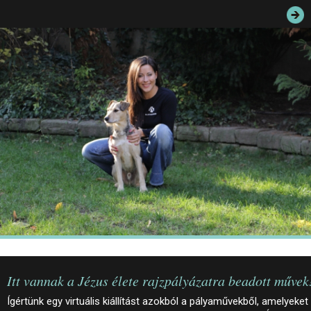
JEGYEK
ELÉRHETŐSÉG
PALOTASÉTÁK ÉS VEZETÉSEK
KÖZÉRDEKŰ ADATOK
Itt vannak a Jézus élete rajzpályázatra beadott művek
Ígértünk egy virtuális kiállítást azokból a pályaművekből, amelyeket