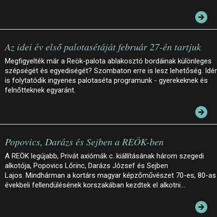
Az idei év első palotasétáját február 27-én tartjuk
Megfigyelték már a Reök-palota ablakosztó bordáinak különleges
szépségét és egyediségét? Szombaton erre is lesz lehetőség. Idé
is folytatódik ingyenes palotaséta programunk - gyerekeknek és
felnőtteknek egyaránt.
Popovics, Darázs és Sejben a REÖK-ben
A REÖK legújabb, Privát axiómák c. kiállításának három szegedi
alkotója, Popovics Lőrinc, Darázs József és Sejben
Lajos. Mindhárman a kortárs magyar képzőművészet 70-es, 80-as
évekbeli fellendülésének korszakában kezdtek el alkotni…