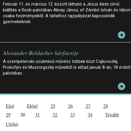
Február 11. és március 12. között látható a Jézus élete című
kiállítás a Reök-palotában Aknay János, ef Zámbó István és tábori
csaba festményeiből. A tárlathoz rajzpályázat kapcsolódik
gyermekeknek.
Alexander Boldachev hárfaestje
A szentpétervári születésű művész többek közt Csjkovszkij,
Prokofjev és Muszorgszkij műveiből is előad január 8-án, 18 órától
palotában.
Első
Előző
25
26
27
28
29
31
32
33
34
Tovább
30
Utolsó