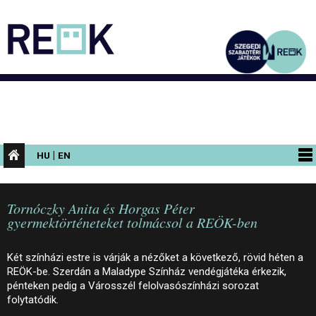
|
HU
EN
PROGRAMOK
Tornóczky Anita és Horgas Péter
KIÁLLÍTÁSOK
gyermektörténeteket tolmácsol a REÖK-ben
AZ ÉPÜLET
Két színházi estre is várják a nézőket a következő, rövid héten a
INFORMÁCIÓK
REÖK-be. Szerdán a Maladype Színház vendégjátéka érkezik,
pénteken pedig a Városszél felolvasószínházi sorozat
KONFERENCIA
folytatódik.