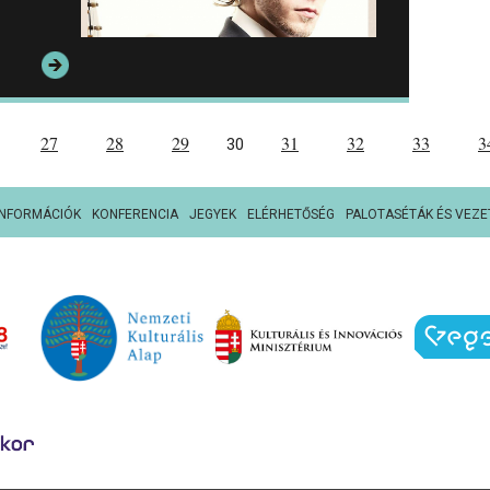
27
28
29
31
32
33
3
30
INFORMÁCIÓK
KONFERENCIA
JEGYEK
ELÉRHETŐSÉG
PALOTASÉTÁK ÉS VEZE