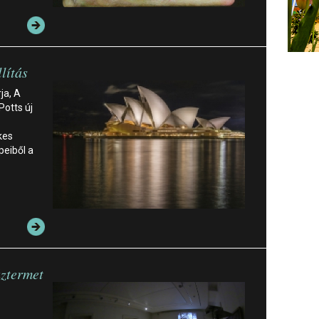
llítás
ja, A
Potts új
kes
eiből a
áztermet