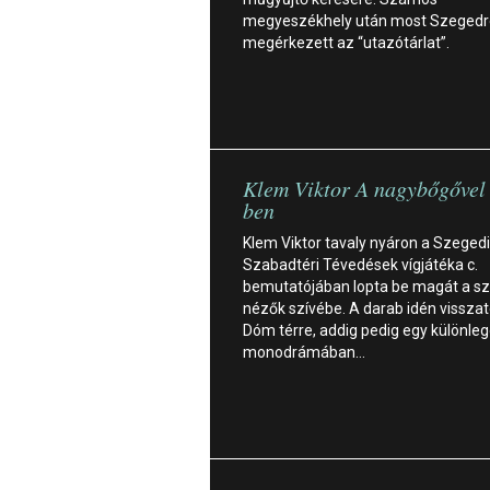
megyeszékhely után most Szegedre
megérkezett az “utazótárlat”.
Klem Viktor A nagybőgőve
ben
Klem Viktor tavaly nyáron a Szegedi
Szabadtéri Tévedések vígjátéka c.
bemutatójában lopta be magát a s
nézők szívébe. A darab idén visszat
Dóm térre, addig pedig egy különle
monodrámában…