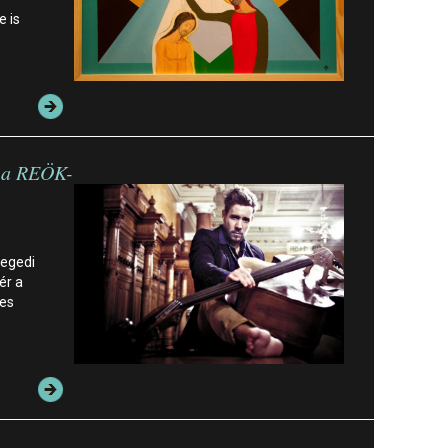
 is
l a REÖK-
zegedi
ér a
ges