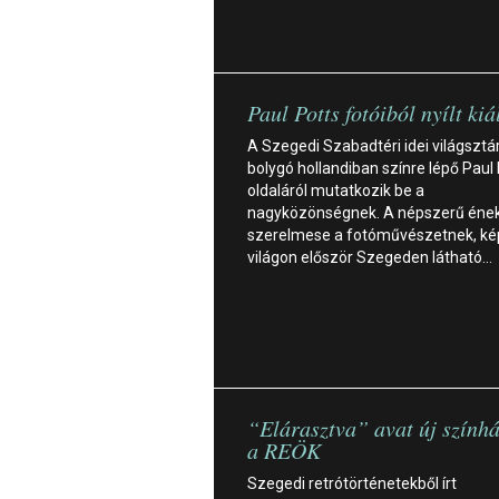
Paul Potts fotóiból nyílt kiá
A Szegedi Szabadtéri idei világsztár
bolygó hollandiban színre lépő Paul 
oldaláról mutatkozik be a
nagyközönségnek. A népszerű éne
szerelmese a fotóművészetnek, kép
világon először Szegeden látható…
“Elárasztva” avat új szính
a REÖK
Szegedi retrótörténetekből írt