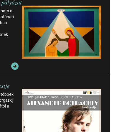
jzpályázat
tható a
alotában
bori
knek.
stje
 többek
orgszkij
ától a