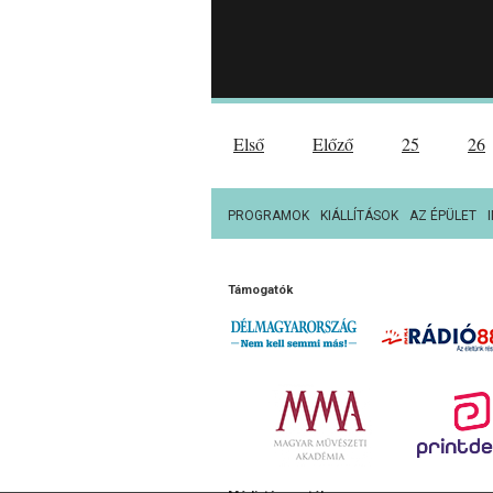
Első
Előző
25
26
PROGRAMOK
KIÁLLÍTÁSOK
AZ ÉPÜLET
Támogatók