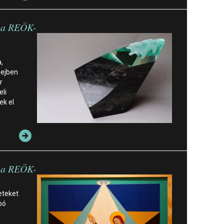
n a REÖK-
,
Sejben
r
li
ek el
n a REÖK-
eteket
bó