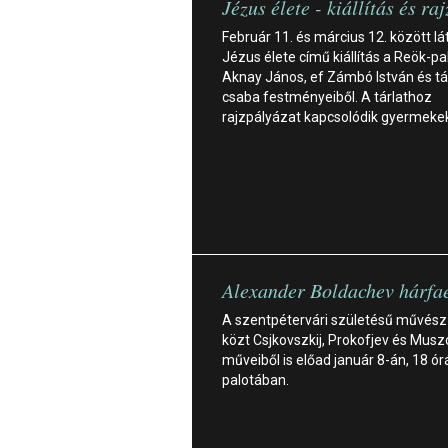
Jézus élete - kiállítás és ra
Február 11. és március 12. között lá
Jézus élete című kiállítás a Reök-p
Aknay János, ef Zámbó István és tá
csaba festményeiből. A tárlathoz
rajzpályázat kapcsolódik gyermeke
Alexander Boldachev hárfae
A szentpétervári születésű művész
közt Csjkovszkij, Prokofjev és Musz
műveiből is előad január 8-án, 18 ór
palotában.