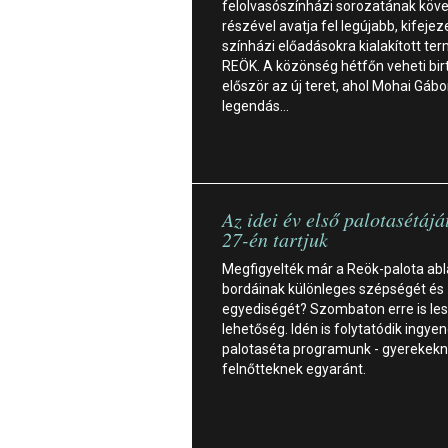
felolvasószínházi sorozatának köv
részével avatja fel legújabb, kifejez
színházi előadásokra kialakított ter
REÖK. A közönség hétfőn veheti bir
először az új teret, ahol Mohai Gábo
legendás…
Az idei év első palotasétájá
27-én tartjuk
Megfigyelték már a Reök-palota ab
bordáinak különleges szépségét és
egyediségét? Szombaton erre is le
lehetőség. Idén is folytatódik ingye
palotaséta programunk - gyerekekn
felnőtteknek egyaránt.