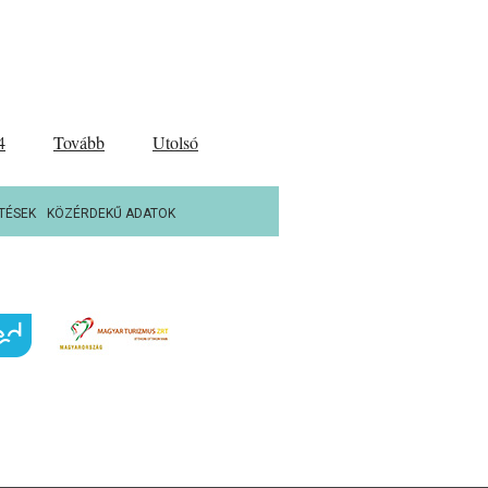
4
Tovább
Utolsó
TÉSEK
KÖZÉRDEKŰ ADATOK