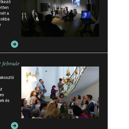
etkező
etten
mét a
tokba
r
t február
lakosztó
sz
nes
ek és