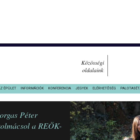
Közösségi
oldalaink
AZ ÉPÜLET
INFORMÁCIÓK
KONFERENCIA
JEGYEK
ELÉRHETŐSÉG
PALOTASÉT
orgas Péter
 tolmácsol a REÖK-