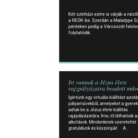
Két színházi estre is várják a néz
a REÖK-be. Szerdán a Maladype Sz
pénteken pedig a Városszél felol
folytatódik.
Itt vannak a Jézus élete
rajzpályázatra beadott műv
Ígértünk egy virtuális kiállítást azokb
pályaművekből, amelyeket a gyere
adtak be a Jézus élete kiállítás
rajzpályázatára. Íme, itt láthatóak a
alkotások. Mindenkinek szeretettel
gratulálunk és köszönjük! A…