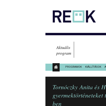
Aktuális
program
PROGRAMOK
KIÁLLÍTÁSOK
KÖZÉRDEKŰ ADATOK
Tornóczky Anita és H
gyermektörténeteket
ben