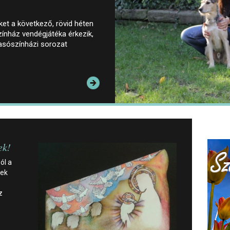
őket a következő, rövid héten
ínház vendégjátéka érkezik,
vasószínházi sorozat
ek!
ól a
kek
z