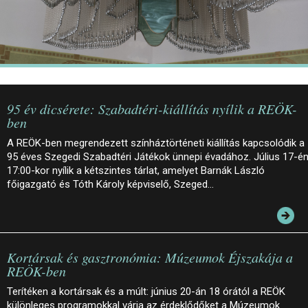
95 év dicsérete: Szabadtéri-kiállítás nyílik a REÖK-
ben
A REÖK-ben megrendezett színháztörténeti kiállítás kapcsolódik a
95 éves Szegedi Szabadtéri Játékok ünnepi évadához. Július 17-é
17:00-kor nyílik a kétszintes tárlat, amelyet Barnák László
főigazgató és Tóth Károly képviselő, Szeged…
Kortársak és gasztronómia: Múzeumok Éjszakája a
REÖK-ben
Terítéken a kortársak és a múlt: június 20-án 18 órától a REÖK
különleges programokkal várja az érdeklődőket a Múzeumok