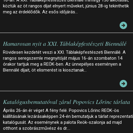
16-án. A XXI. Táblaképfestészeti Biennálé mintegy 130 alkotását,
köztük az öt rangos díjat elnyert műveket, június 28-ig tekinthetik
meg az érdeklődők. Az esős időjárás…
Hamarosan nyit a XXI. Táblaképfestészeti Biennálé
Rövidesen kezdetét veszi a XXI. Táblaképfestészeti Biennálé. A
rangos seregszemle megnyitóját május 16-án szombaton 14
órakor tartjuk meg a REÖK-ben. Az ünnepélyes eseményen a
Biennálé díjait, öt elismerést is kiosztanak…
Katalógusbemutatóval zárul Popovics Lőrinc tárlata
Április 26-án ér véget A fény felé. Popovics Lőrinc REÖK-ös
kiállításának lezárásaképpen 24-én bemutatjuk a tárlat reprezentat
katalógusát. Az eseménynek a palota Reök-szalonja ad majd
otthont a szobrászművész és dr.…