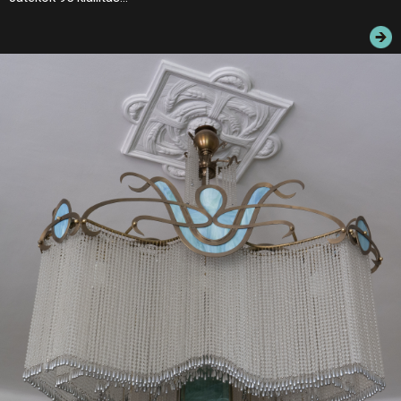
JEGYEK
ELÉRHETŐSÉG
PALOTASÉTÁK ÉS VEZETÉSEK
KÖZÉRDEKŰ ADATOK