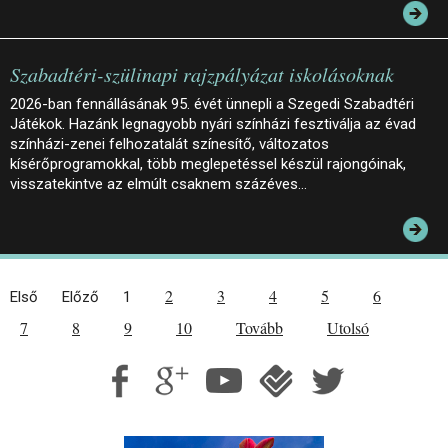
Szabadtéri-szülinapi rajzpályázat iskolásoknak
2026-ban fennállásának 95. évét ünnepli a Szegedi Szabadtéri
Játékok. Hazánk legnagyobb nyári színházi fesztiválja az évad
színházi-zenei felhozatalát színesítő, változatos
kísérőprogramokkal, több meglepetéssel készül rajongóinak,
visszatekintve az elmúlt csaknem százéves…
2
3
4
5
6
Első
Előző
1
7
8
9
10
Tovább
Utolsó