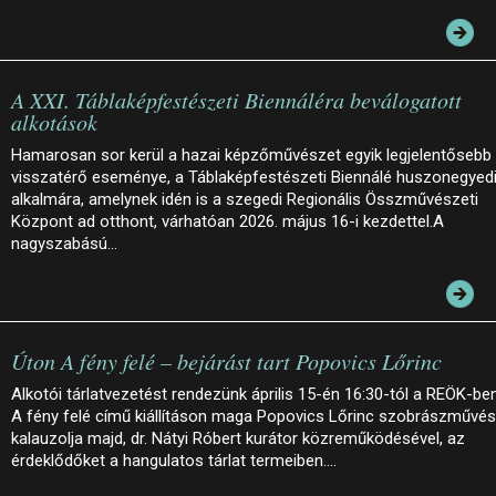
A XXI. Táblaképfestészeti Biennáléra beválogatott
alkotások
Hamarosan sor kerül a hazai képzőművészet egyik legjelentősebb
visszatérő eseménye, a Táblaképfestészeti Biennálé huszonegyed
alkalmára, amelynek idén is a szegedi Regionális Összművészeti
Központ ad otthont, várhatóan 2026. május 16-i kezdettel.A
nagyszabású…
Úton A fény felé – bejárást tart Popovics Lőrinc
Alkotói tárlatvezetést rendezünk április 15-én 16:30-tól a REÖK-ben
A fény felé című kiállításon maga Popovics Lőrinc szobrászművé
kalauzolja majd, dr. Nátyi Róbert kurátor közreműködésével, az
érdeklődőket a hangulatos tárlat termeiben.…