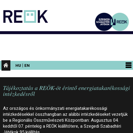
|
HU
EN
PROGRAMOK
Tájékoztatás a REÖK-öt érintő energiatakarékossági
KIÁLLÍTÁSOK
intézkedésről
AZ ÉPÜLET
Az országos és önkormányzati energiatakarékossági
INFORMÁCIÓK
intézkedésekkel összhangban az alábbi intézkedéseket vezetjük
be a Regionális Összművészeti Központban: Augusztus 04.
KONFERENCIA
keddtől 07. péntekig a REÖK kiállítótere, a Szegedi Szabadtéri
Játékok 95 kiállítás…