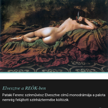
JEGYEK
ELÉRHETŐSÉG
PALOTASÉTÁK ÉS VEZETÉSEK
KÖZÉRDEKŰ ADATOK
Elvesztve a REÖK-ben
Pataki Ferenc színművész Elvesztve című monodrámája a palota
nemrég felújított színháztermébe költözik.