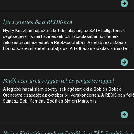
Így szerettek ők a REÖK-ben
Nyáry Krisztián népszerű kötetei alapján, az SZTE hallgatóinak
segítségével, ismert színészek tolmácsolásában születnek
felolvasószínházi estek a Reök-palotában. Az első rész Szabó
Lőrinc szerelmi életét mutatja be. A teltházas előadásra másfél…
Petőfi ezer arca reggae-vel és gengszterrappel
A legjobb hazai slam poetry-sek egészítik ki a Bob és Bobék
Orchestra csapatát az október 6-i verskoncerten. A REÖK-ben fell
Színész Bob, Kemény Zsófi és Simon Márton is.
Nyáry Krisztián, modern Petőfik és a TÁP Színház is a