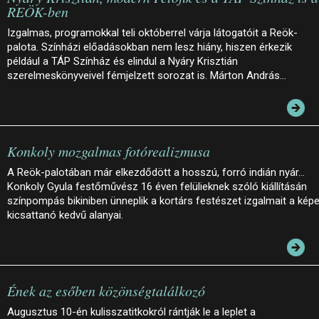
REÖK-ben
Izgalmas, programokkal teli októberrel várja látogatóit a Reök-
palota. Színházi előadásokban nem lesz hiány, hiszen érkezik
például a TÁP Színház és elindul a Nyáry Krisztián
szerelmeskönyveivel fémjelzett sorozat is. Márton András…
Konkoly mozgalmas fotórealizmusa
A Reök-palotában már elkezdődött a hosszú, forró indián nyár…
Konkoly Gyula festőművész 16 éven felülieknek szóló kiállításán
színpompás bikiniben ünneplik a kortárs festészet izgalmait a kép
kicsattanó kedvű alanyai.
Ének az esőben közönségtalálkozó
Augusztus 10-én kulisszatitkokról rántják le a leplet a