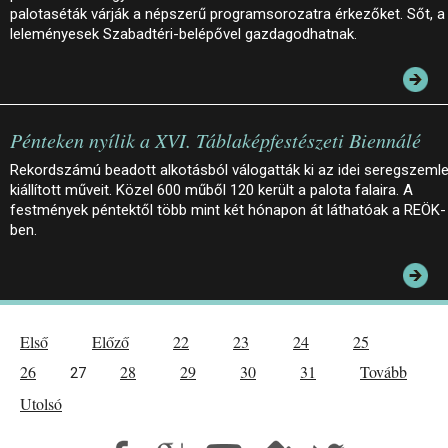
palotaséták várják a népszerű programsorozatra érkezőket. Sőt, a
leleményesek Szabadtéri-belépővel gazdagodhatnak.
Pénteken nyílik a XVI. Táblaképfestészeti Biennálé
Rekordszámú beadott alkotásból válogatták ki az idei seregszeml
kiállított műveit. Közel 600 műből 120 került a palota falaira. A
festmények péntektől több mint két hónapon át láthatóak a REÖK-
ben.
Első
Előző
22
23
24
25
26
28
29
30
31
Tovább
27
Utolsó