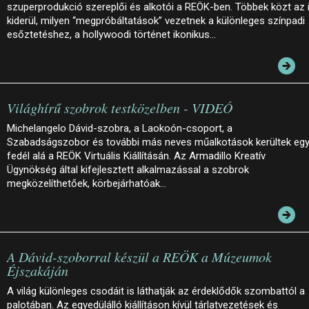
szuperprodukció szereplői és alkotói a REÖK-ben. Többek közt az 
kiderül, milyen “megpróbáltatások” vezetnek a különleges színpadi
esőztetéshez, a hollywoodi történet ikonikus…
Világhírű szobrok testközelben - VIDEÓ
Michelangelo Dávid-szobra, a Laokoón-csoport, a
Szabadságszobor és további más neves műalkotások kerültek eg
fedél alá a REÖK Virtuális Kiállításán. Az Armadillo Kreatív
Ügynökség által kifejlesztett alkalmazással a szobrok
megközelíthetőek, körbejárhatóak…
A Dávid-szoborral készül a REÖK a Múzeumok
Éjszakáján
A világ különleges csodáit is láthatják az érdeklődők szombattól a
palotában. Az egyedülálló kiállításon kívül tárlatvezetések és