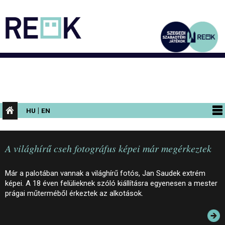
|
HU
EN
PROGRAMOK
A világhírű cseh fotográfus képei már megérkeztek
KIÁLLÍTÁSOK
AZ ÉPÜLET
Már a palotában vannak a világhírű fotós, Jan Saudek extrém
képei. A 18 éven felülieknek szóló kiállításra egyenesen a mester
INFORMÁCIÓK
prágai műterméből érkeztek az alkotások.
KONFERENCIA