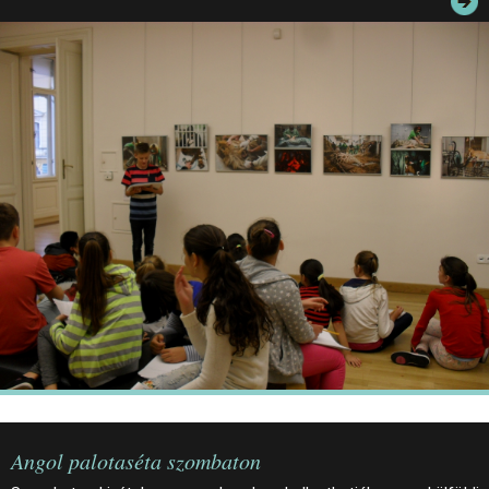
JEGYEK
ELÉRHETŐSÉG
PALOTASÉTÁK ÉS VEZETÉSEK
KÖZÉRDEKŰ ADATOK
Angol palotaséta szombaton