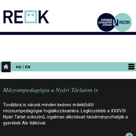
|
HU
EN
PROGRAMOK
Múzeumpedagógia a Nyári Tárlaton is
KIÁLLÍTÁSOK
AZ ÉPÜLET
Továbbra is várunk minden kedves érdeklődőt
múzeumpedagógiai foglalkozásainkra. Legközelebb a XXXVIII.
INFORMÁCIÓK
Nyári Tárlat sokszínű, izgalmas alkotásait tanulmányozhatják a
gyerekek Ale Ildikóval.
KONFERENCIA