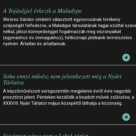
A Tojáséjjel érkezik a Maladype
Weöres Sándor címként választott egysorosának törékeny
szépségét felfedezve, a Maladype társulatának tagjai ezúttal szav
nélkül, játszi könnyedséggel fogalmazzák meg viszonyaikat
(egymáshoz és önmagukhoz), hétköznapi játékaink természetes
nyelvén. Ártatlan és ártatlannak…
Soha ennyi művész nem jelentkezett még a Nyári
Tárlatra
A képzőművészeti seregszemlén megjelenni évről évre nagyobb
presztízst jelent. Pénteken kezdődik a beadott művek zsűrizése, a
XXXVIII. Nyári Tárlatot május közepétől láthatja a közönség.
Vasárnap zárva tart a Lehel-tárlat