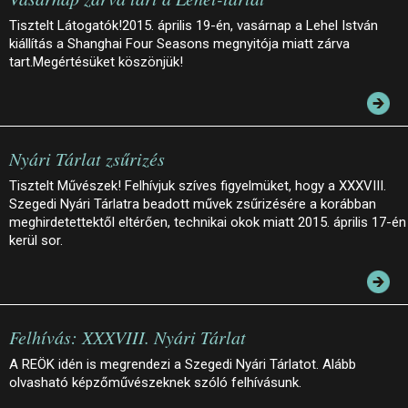
Tisztelt Látogatók!2015. április 19-én, vasárnap a Lehel István
kiállítás a Shanghai Four Seasons megnyitója miatt zárva
tart.Megértésüket köszönjük!
Nyári Tárlat zsűrizés
Tisztelt Művészek! Felhívjuk szíves figyelmüket, hogy a XXXVIII.
Szegedi Nyári Tárlatra beadott művek zsűrizésére a korábban
meghirdetettektől eltérően, technikai okok miatt 2015. április 17-én
kerül sor.
Felhívás: XXXVIII. Nyári Tárlat
A REÖK idén is megrendezi a Szegedi Nyári Tárlatot. Alább
olvasható képzőművészeknek szóló felhívásunk.