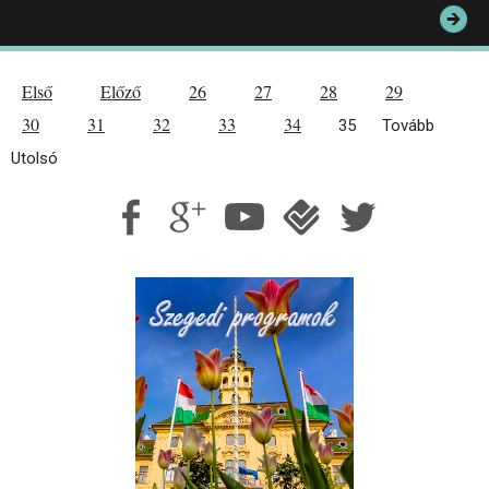
Első
Előző
26
27
28
29
30
31
32
33
34
35
Tovább
Utolsó