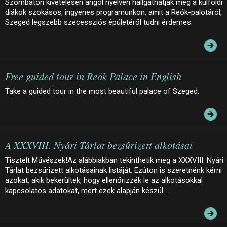
Szombaton kivételesen angol nyelven hallgathatják meg a külföldi
diákok szokásos, ingyenes programunkon, amit a Reök-palotáról,
Szeged legszebb szecessziós épületéről tudni érdemes.
Free guided tour in Reök Palace in English
Take a guided tour in the most beautiful palace of Szeged.
A XXXVIII. Nyári Tárlat bezsűrizett alkotásai
Tisztelt Művészek!Az alábbiakban tekinthetik meg a XXXVIII. Nyári
Tárlat bezsűrizett alkotásainak listáját. Ezúton is szeretnénk kérni
azokat, akik bekerültek, hogy ellenőrizzék le az alkotásokkal
kapcsolatos adatokat, mert ezek alapján készül…