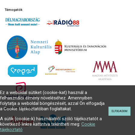
Támogatók
Ez a weboldal sütiket (cookie-kat) használ a
felhasználói élmény növeléséhez. Amennyiben
folytatja a weboldal böngészését, azzal Ön elfogadja
a Cookie tájékoztatóban foglaltakat.
Médiatámogatók
ELFOGADOM
A sütik (cookie-k) használatról szóló tájékoztatót a
következő linkre kattintva tekintheti meg:
Cookie
tájékoztató