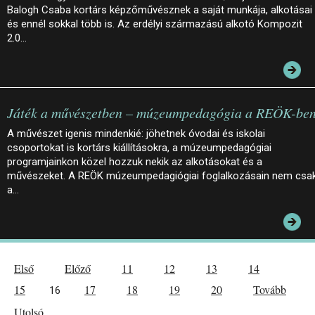
Balogh Csaba kortárs képzőművésznek a saját munkája, alkotásai
és ennél sokkal több is. Az erdélyi származású alkotó Kompozit
2.0…
Játék a művészetben – múzeumpedagógia a REÖK-be
A művészet igenis mindenkié: jöhetnek óvodai és iskolai
csoportokat is kortárs kiállításokra, a múzeumpedagógiai
programjainkon közel hozzuk nekik az alkotásokat és a
művészeket. A REÖK múzeumpedagiógiai foglalkozásain nem csa
a…
Első
Előző
11
12
13
14
15
17
18
19
20
Tovább
16
Utolsó