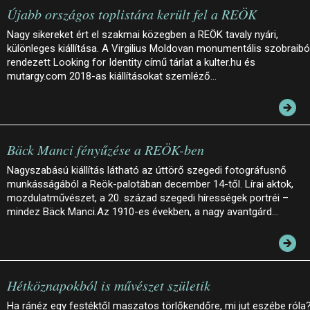
Újabb országos toplistára került fel a REÖK
Nagy sikereket ért el szakmai közegben a REÖK tavaly nyári,
különleges kiállítása. A Virgilius Moldovan monumentális szobraibó
rendezett Looking for Identity című tárlat a kulter.hu és
mutargy.com 2018-as kiállításokat szemléző…
Bäck Manci fényűzése a REÖK-ben
Nagyszabású kiállítás látható az úttörő szegedi fotográfusnő
munkásságából a Reök-palotában december 14-től. Lírai aktok,
mozdulatművészet, a 20. század szegedi hírességek portréi –
mindez Bäck Manci.Az 1910-es években, a nagy avantgárd…
Hétköznapokból is művészet születik
Ha ránéz egy festéktől maszatos törlőkendőre, mi jut eszébe róla