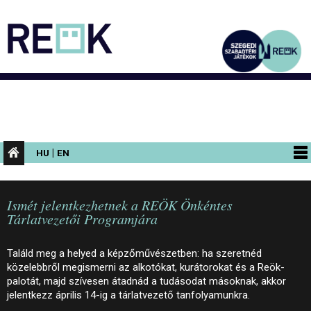
|
HU
EN
PROGRAMOK
Ismét jelentkezhetnek a REÖK Önkéntes
KIÁLLÍTÁSOK
Tárlatvezetői Programjára
AZ ÉPÜLET
Találd meg a helyed a képzőművészetben: ha szeretnéd
INFORMÁCIÓK
közelebbről megismerni az alkotókat, kurátorokat és a Reök-
palotát, majd szívesen átadnád a tudásodat másoknak, akkor
KONFERENCIA
jelentkezz április 14-ig a tárlatvezető tanfolyamunkra.