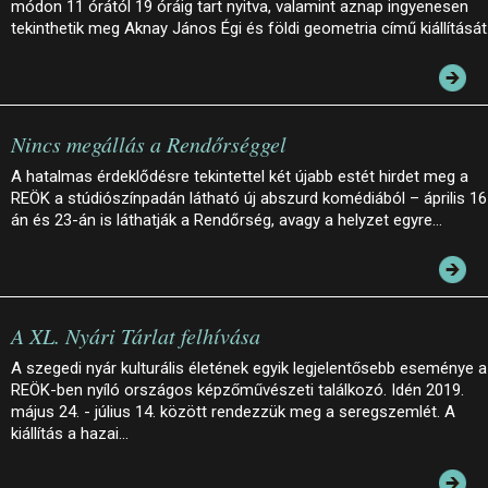
módon 11 órától 19 óráig tart nyitva, valamint aznap ingyenesen
tekinthetik meg Aknay János Égi és földi geometria című kiállítását
Nincs megállás a Rendőrséggel
A hatalmas érdeklődésre tekintettel két újabb estét hirdet meg a
REÖK a stúdiószínpadán látható új abszurd komédiából – április 16
án és 23-án is láthatják a Rendőrség, avagy a helyzet egyre…
A XL. Nyári Tárlat felhívása
A szegedi nyár kulturális életének egyik legjelentősebb eseménye a
REÖK-ben nyíló országos képzőművészeti találkozó. Idén 2019.
május 24. - július 14. között rendezzük meg a seregszemlét. A
kiállítás a hazai…