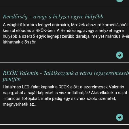
Rendőrség – avagy a helyzet egyre hülyébb
A világhírű kortárs lengyel drámaíró, Mrożek abszurd komédiájából
készül előadás a REÖK-ben. A Rendőrség, avagy a helyzet egyre
hülyébb a szerző egyik legnépszerűbb darabja, melyet március 9-é
láthatnak először.
REÖK Valentin - Találkozzunk a város legszerelmese
pontján
Hatalmas LED-falat kapnak a REÖK előtt a szerelmesek Valentin
napig, ahol a saját képeiket is viszontláthatják! Akik elküldik a saját
Titanicos fotójukat, mellé pedig egy szívhez szóló üzenetet,
megnyerhetik az…