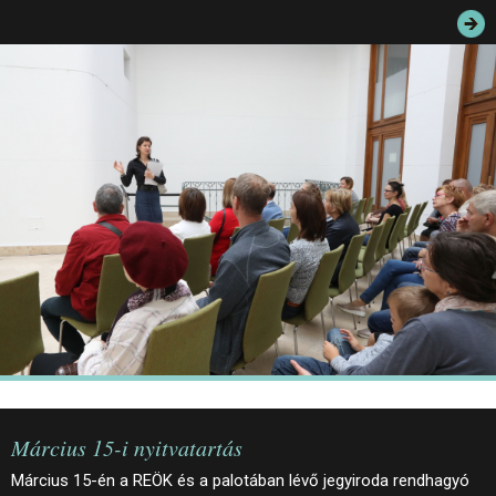
JEGYEK
ELÉRHETŐSÉG
PALOTASÉTÁK ÉS VEZETÉSEK
KÖZÉRDEKŰ ADATOK
Március 15-i nyitvatartás
Március 15-én a REÖK és a palotában lévő jegyiroda rendhagyó