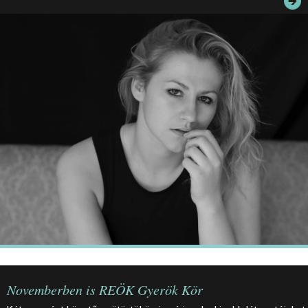
JEGYEK
ELÉRHETŐSÉG
PALOTASÉTÁK ÉS VEZETÉSEK
KÖZÉRDEKŰ ADATOK
Novemberben is REÖK Gyerök Kör