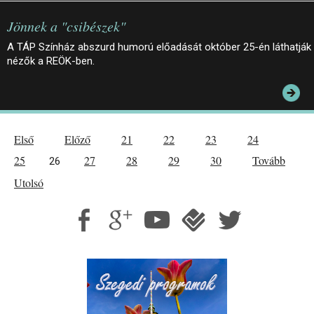
Jönnek a "csibészek"
A TÁP Színház abszurd humorú előadását október 25-én láthatják
nézők a REÖK-ben.
Első
Előző
21
22
23
24
25
27
28
29
30
Tovább
26
Utolsó