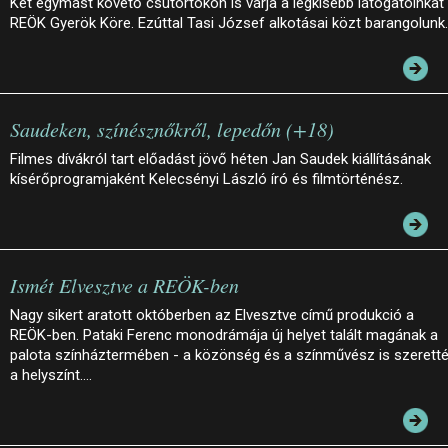
Két egymást követő csütörtökön is várja a legkisebb látogatóinkat
REÖK Gyerök Köre. Ezúttal Tasi József alkotásai közt barangolunk.
Saudeken, színésznőkről, lepedőn (+18)
Filmes dívákról tart előadást jövő héten Jan Saudek kiállításának
kísérőprogramjaként Kelecsényi László író és filmtörténész.
Ismét Elvesztve a REÖK-ben
Nagy sikert aratott októberben az Elvesztve című produkció a
REÖK-ben. Pataki Ferenc monodrámája új helyet talált magának a
palota színháztermében - a közönség és a színművész is szerett
a helyszínt.…