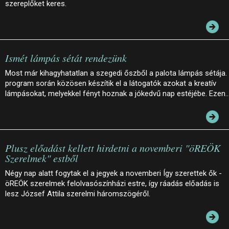
szereplőket keres.
Ismét lámpás sétát rendezünk
Most már kihagyhatatlan a szegedi őszből a palota lámpás sétája.
program során közösen készítik el a látogatók azokat a kreatív
lámpásokat, melyekkel fényt hoznak a jókedvű nap estéjébe. Ezen
Plusz előadást kellett hirdetni a novemberi "öREÖK
Szerelmek" estből
Négy nap alatt fogytak el a jegyek a novemberi Így szerettek ők -
öREÖK szerelmek felolvasószínházi estre, így ráadás előadás is
lesz József Attila szerelmi háromszögéről.