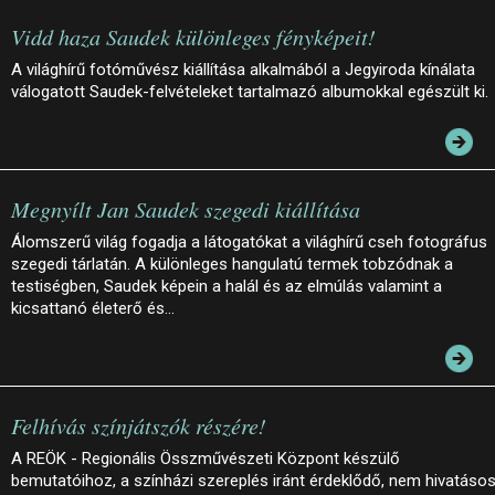
Vidd haza Saudek különleges fényképeit!
A világhírű fotóművész kiállítása alkalmából a Jegyiroda kínálata
válogatott Saudek-felvételeket tartalmazó albumokkal egészült ki.
Megnyílt Jan Saudek szegedi kiállítása
Álomszerű világ fogadja a látogatókat a világhírű cseh fotográfus
szegedi tárlatán. A különleges hangulatú termek tobzódnak a
testiségben, Saudek képein a halál és az elmúlás valamint a
kicsattanó életerő és…
Felhívás színjátszók részére!
A REÖK - Regionális Összművészeti Központ készülő
bemutatóihoz, a színházi szereplés iránt érdeklődő, nem hivatáso