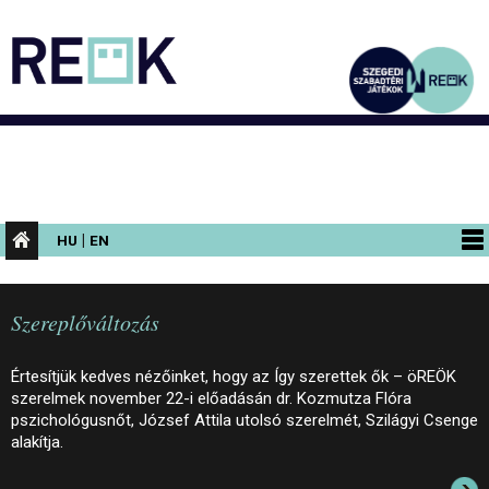
|
HU
EN
PROGRAMOK
Szereplőváltozás
KIÁLLÍTÁSOK
AZ ÉPÜLET
Értesítjük kedves nézőinket, hogy az Így szerettek ők – öREÖK
szerelmek november 22-i előadásán dr. Kozmutza Flóra
INFORMÁCIÓK
pszichológusnőt, József Attila utolsó szerelmét, Szilágyi Csenge
alakítja.
KONFERENCIA