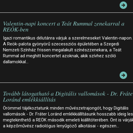
Valentin-napi koncert a Teát Rummal zenekarral a
REÖK-ben
Igazi romantikus délutánra várjuk a szerelmeseket Valentin-napon.
A Reök-palota gyönyörű szecessziós épületében a Szegedi
Nemzeti Színház frissen megalakult színészzenekara, a Teát
Rummal ad meghitt koncertet azoknak, akik szívhez szóló
dallamokkal…
Tovább látogatható a Digitális vallomások - Dr. Fráte
Loránd emlékkiállítás
Örömmel tájékoztatunk minden művészetrajongót, hogy Digitális
vallomások - Dr. Fráter Loránd emlékkiállításunk hosszabb ideig le
megtekinthető a REÖK második emeleti kiállítóterében. Önt is várjá
a képzőművész radiológus lenyűgöző alkotásai - egészen…