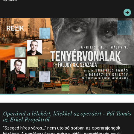
JEGYEK
ELÉRHETŐSÉG
PALOTASÉTÁK ÉS VEZETÉSEK
KÖZÉRDEKŰ ADATOK
Operával a lélekért, lélekkel az operáért - Pál Tamás
az Erkel Projektről
“Szeged híres város…” nem utolsó sorban az operarajongók
körében. A napfény városa mára a vidéki operajátszás egyik