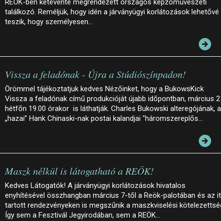
REÖK-ben kétévente megrendezett országos képzőművészeti
találkozó. Reméljük, hogy idén a járványügyi korlátozások lehetővé
teszik, hogy személyesen…
Vissza a feladónak - Újra a Stúdiószínpadon!
Örömmel tájékoztatjuk kedves Nézőinket, hogy a BukowsKick
Vissza a feladónak című produkcióját újabb időpontban, március 2
hétfőn 19.00 órakor is láthatják. Charles Bukowski alteregójának, a
„hazai” Hank Chinaski-nak postai kalandjai "háromszereplős…
Maszk nélkül is látogatható a REÖK!
Kedves Látogatók! A járványügyi korlátozások hivatalos
enyhítésével összhangban március 7-től a Reök-palotában és az it
tartott rendezvényeken is megszűnik a maszkviselési kötelezettsé
Így sem a Fesztivál Jegyirodában, sem a REÖK…