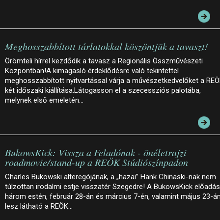
Meghosszabbított tárlatokkal köszöntjük a tavaszt!
Örömteli hírrel kezdődik a tavasz a Regionális Összművészeti
Központban!A kimagasló érdeklődésre való tekintettel
meghosszabbított nyitvartással várja a művészetkedvelőket a RE
két időszaki kiállítása.Látogasson el a szecessziós palotába,
melynek első emeletén…
BukowsKick: Vissza a Feladónak - önéletrajzi
roadmovie/stand-up a REÖK Stúdiószínpadon
Charles Bukowski alteregójának, a „hazai” Hank Chinaski-nak nem
túlzottan irodalmi estje visszatér Szegedre! A BukowsKick előadá
három estén, február 28-án és március 7-én, valamint május 23-á
lesz látható a REÖK…