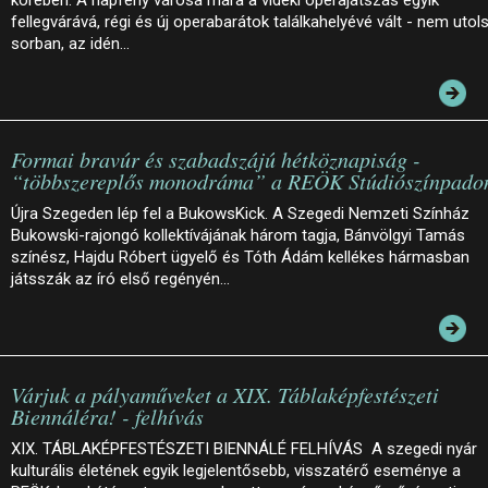
fellegvárává, régi és új operabarátok találkahelyévé vált - nem utol
sorban, az idén…
Formai bravúr és szabadszájú hétköznapiság -
“többszereplős monodráma” a REÖK Stúdiószínpado
Újra Szegeden lép fel a BukowsKick. A Szegedi Nemzeti Színház
Bukowski-rajongó kollektívájának három tagja, Bánvölgyi Tamás
színész, Hajdu Róbert ügyelő és Tóth Ádám kellékes hármasban
játsszák az író első regényén…
Várjuk a pályaműveket a XIX. Táblaképfestészeti
Biennáléra! - felhívás
XIX. TÁBLAKÉPFESTÉSZETI BIENNÁLÉ FELHÍVÁS A szegedi nyár
kulturális életének egyik legjelentősebb, visszatérő eseménye a