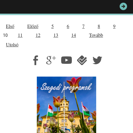
Első
Előző
5
6
7
8
9
11
12
13
14
Tovább
10
Utolsó