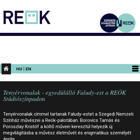
|
HU
EN
PROGRAMOK
Tenyérvonalak - egyedülálló Faludy-est a REÖK
KIÁLLÍTÁSOK
Stúdiószínpadon
AZ ÉPÜLET
Tenyérvonalak címmel tartanak Faludy-estet a Szegedi Nemzeti
INFORMÁCIÓK
Színház művészei a Reök-palotában. Borovics Tamás és
Poroszlay Kristóf a költő művein keresztül helyezik új
KONFERENCIA
megvilágításba a művész életművét és enigmatikus személyét
április…