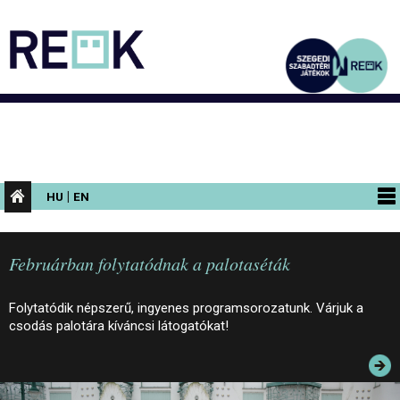
|
HU
EN
PROGRAMOK
Februárban folytatódnak a palotaséták
KIÁLLÍTÁSOK
AZ ÉPÜLET
Folytatódik népszerű, ingyenes programsorozatunk. Várjuk a
csodás palotára kíváncsi látogatókat!
INFORMÁCIÓK
KONFERENCIA