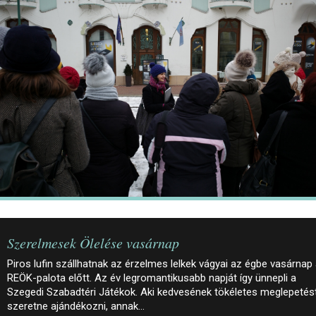
JEGYEK
ELÉRHETŐSÉG
PALOTASÉTÁK ÉS VEZETÉSEK
KÖZÉRDEKŰ ADATOK
Szerelmesek Ölelése vasárnap
Piros lufin szállhatnak az érzelmes lelkek vágyai az égbe vasárnap
REÖK-palota előtt. Az év legromantikusabb napját így ünnepli a
Szegedi Szabadtéri Játékok. Aki kedvesének tökéletes meglepetés
szeretne ajándékozni, annak…