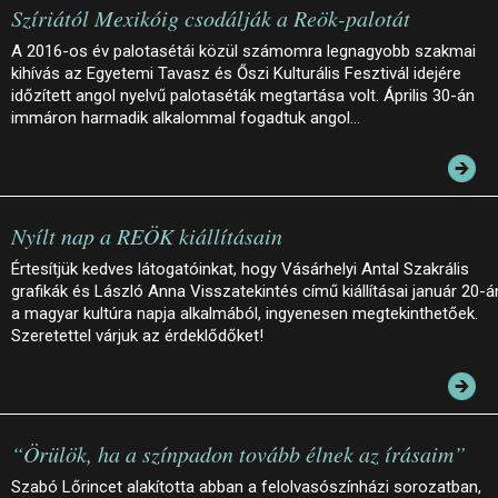
Szíriától Mexikóig csodálják a Reök-palotát
A 2016-os év palotasétái közül számomra legnagyobb szakmai
kihívás az Egyetemi Tavasz és Őszi Kulturális Fesztivál idejére
időzített angol nyelvű palotaséták megtartása volt. Április 30-án
immáron harmadik alkalommal fogadtuk angol…
Nyílt nap a REÖK kiállításain
Értesítjük kedves látogatóinkat, hogy Vásárhelyi Antal Szakrális
grafikák és László Anna Visszatekintés című kiállításai január 20-á
a magyar kultúra napja alkalmából, ingyenesen megtekinthetőek.
Szeretettel várjuk az érdeklődőket!
“Örülök, ha a színpadon tovább élnek az írásaim”
Szabó Lőrincet alakította abban a felolvasószínházi sorozatban,