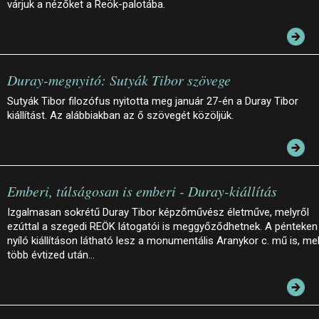
várjuk a nézőket a Reök-palotába.
Duray-megnyitó: Sutyák Tibor szövege
Sutyák Tibor filozófus nyitotta meg január 27-én a Duray Tibor
kiállítást. Az alábbiakban az ő szövegét közöljük.
Emberi, túlságosan is emberi - Duray-kiállítás
Izgalmasan sokrétű Duray Tibor képzőművész életműve, melyről
ezúttal a szegedi REÖK látogatói is meggyőződhetnek. A pénteken
nyíló kiállításon látható lesz a monumentális Aranykor c. mű is, me
több évtized után…