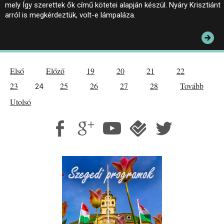
mely Így szerettek ők című kötetei alapján készül. Nyáry Krisztiánt
arról is megkérdeztük, volt-e lámpaláza.
Első
Előző
19
20
21
22
23
25
26
27
28
Tovább
24
Utolsó