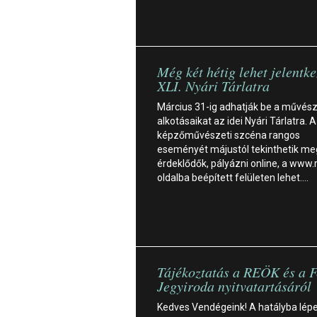
Még két hétig lehet jelentke
XLI. Nyári Tárlatra
Március 31-ig adhatják be a művés
alkotásaikat az idei Nyári Tárlatra. 
képzőművészeti szcéna rangos
eseményét májustól tekinthetik me
érdeklődők, pályázni online, a www.
oldalba beépített felületen lehet.…
Tájékoztatás a REÖK és a F
Jegyiroda nyitvatartásáról
Kedves Vendégeink! A hatályba lépe