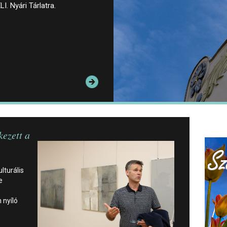
I. Nyári Tárlatra.
kezett a
lturális
e
 nyíló