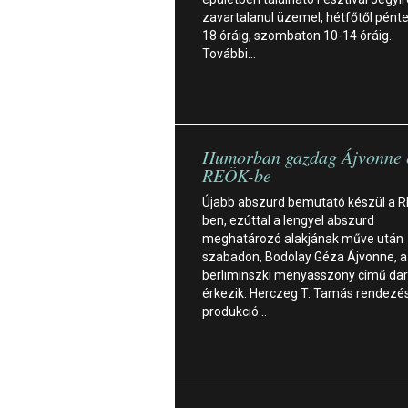
zavartalanul üzemel, hétfőtől pénte
18 óráig, szombaton 10-14 óráig.
További…
Humorban gazdag Ájvonne é
REÖK-be
Újabb abszurd bemutató készül a 
ben, ezúttal a lengyel abszurd
meghatározó alakjának műve után
szabadon, Bodolay Géza Ájvonne, a
berliminszki menyasszony című dar
érkezik. Herczeg T. Tamás rendezé
produkció…