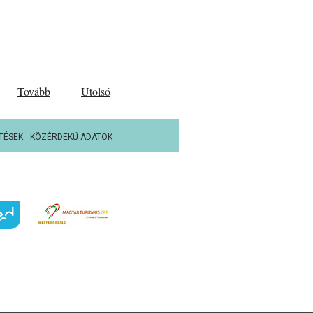
Tovább
Utolsó
TÉSEK
KÖZÉRDEKŰ ADATOK