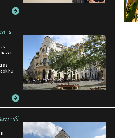
zni a
zek
A hazai
g az
reok.hu
esztivál
tt