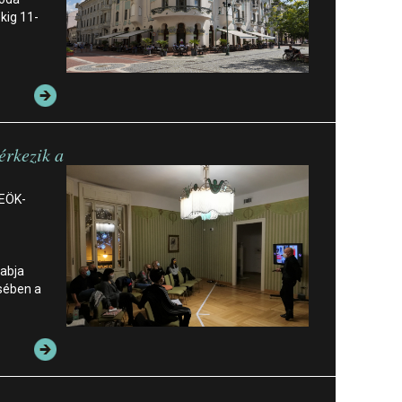
kig 11-
rkezik a
REÖK-
abja
sében a