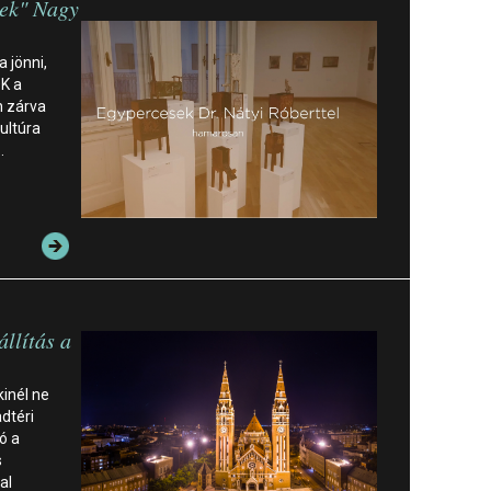
ek" Nagy
a jönni,
ÖK a
n zárva
ultúra
…
állítás a
kinél ne
dtéri
ó a
s
al