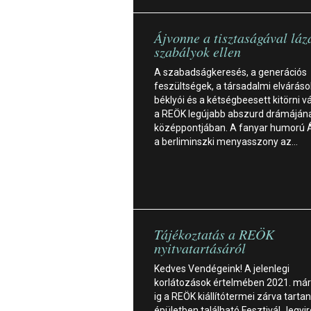
Ájvonne a tisztaságával láz
szabályok ellen
A szabadságkeresés, a generációs
feszültségek, a társadalmi elváráso
béklyói és a kétségbeesett kitörni v
a REÖK legújabb abszurd drámáján
középpontjában. A fanyar humorú 
a berliminszki menyasszony az…
Tájékoztatás a REÖK
nyitvatartásáról
Kedves Vendégeink! A jelenlegi
korlátozások értelmében 2021. már
ig a REÖK kiállítótermei zárva tarta
épületben található Fesztivál Jegyi