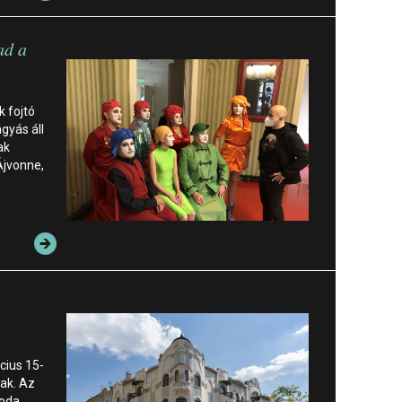
ad a
k fojtó
ágyás áll
ak
Ájvonne,
cius 15-
nak. Az
roda