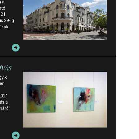
n a
ató
021.
us 29-ig
tékok
ÍVÁS
gyik
ben
2021
ás a
náról