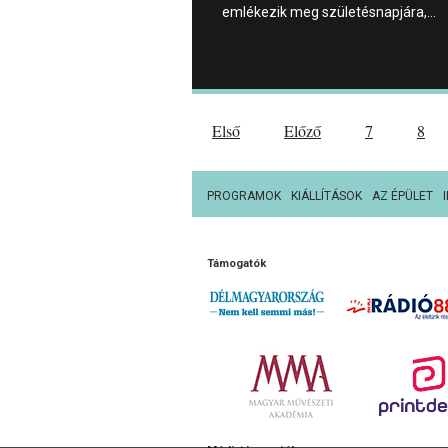
emlékezik meg születésnapjára,…
Első
Előző
7
8
PROGRAMOK
KIÁLLÍTÁSOK
AZ ÉPÜLET
Támogatók