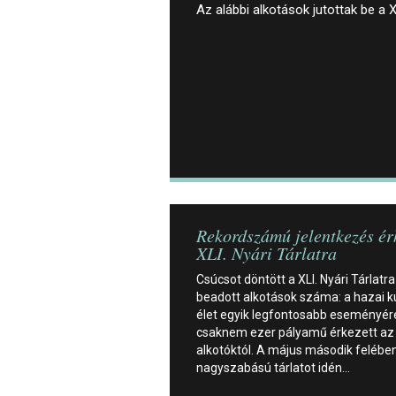
Az alábbi alkotások jutottak be a XL
Rekordszámú jelentkezés ér
XLI. Nyári Tárlatra
Csúcsot döntött a XLI. Nyári Tárlatra
beadott alkotások száma: a hazai ku
élet egyik legfontosabb eseményér
csaknem ezer pályamű érkezett az
alkotóktól. A május második felében
nagyszabású tárlatot idén…