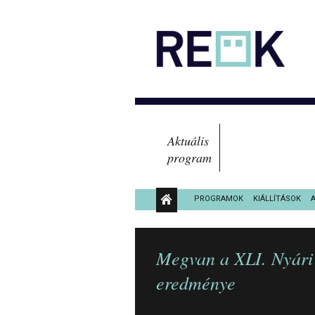
Aktuális
program
PROGRAMOK
KIÁLLÍTÁSOK
KÖZÉRDEKŰ ADATOK
Megvan a XLI. Nyári 
eredménye