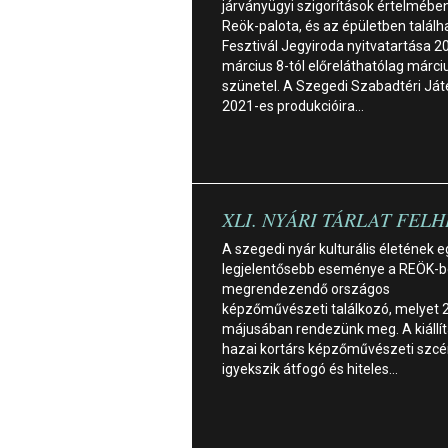
járványügyi szigorítások értelmébe
Reök-palota, és az épületben találh
Fesztivál Jegyiroda nyitvatartása 2
március 8-tól előreláthatólag márci
szünetel. A Szegedi Szabadtéri Já
2021-es produkcióira…
XLI. NYÁRI TÁRLAT FELH
A szegedi nyár kulturális életének e
legjelentősebb eseménye a REÖK-
megrendezendő országos
képzőművészeti találkozó, melyet 
májusában rendezünk meg. A kiállít
hazai kortárs képzőművészeti szcé
igyekszik átfogó és hiteles…