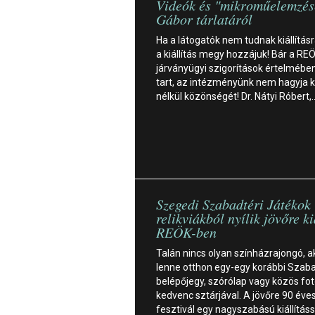
Videók és "mikroműelemzés
Gábor tárlatáról
Ha a látogatók nem tudnak kiállításr
a kiállítás megy hozzájuk! Bár a RE
járványügyi szigorítások értelmébe
tart, az intézményünk nem hagyja k
nélkül közönségét! Dr. Nátyi Róbert,
Szegedi Szabadtéri Játékok
relikviákból nyílik jövőre ki
REÖK-ben
Talán nincs olyan színházrajongó, a
lenne otthon egy-egy korábbi Szaba
belépőjegy, szórólap vagy közös fot
kedvenc sztárjával. A jövőre 90 éve
fesztivál egy nagyszabású kiállításs