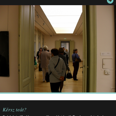
JEGYEK
ELÉRHETŐSÉG
PALOTASÉTÁK ÉS VEZETÉSEK
KÖZÉRDEKŰ ADATOK
Kérsz teát?