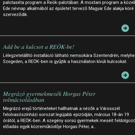
palotaséta program a Reök-palotában. A mostani program a közel
Ede névnap alkalmából az épületet tervező Magyar Ede alakja köré
szerveződik.
Add be a kulcsot a REÖK-be!
Lélegzetelállító installáció látható nemsokára Szentendrén, melyh
Szegeden, a REÖK-ben is gyűjtik a használaton kívüli kulcsokat.
Megrázó gyermekmesék Horgas Péter
tolmácsolásában
Megrázó erejű történeteket hallhatnak a nézők a Városszél
felolvasószínházi sorozat legújabb epizódján, március 18-án 19
órától, a REÖK-ben. A szegény sorsú gyermekek meséit feldolgoz
előadás egyik közreműködője Horgas Péter, a…