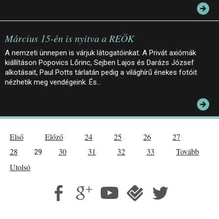
Március 15-én is nyitva a REÖK
A nemzeti ünnepen is várjuk látogatóinkat. A Privát axiómák
kiállításon Popovics Lőrinc, Sejben Lajos és Darázs József
alkotásait, Paul Potts tárlatán pedig a világhírű énekes fotóit
nézhetik meg vendégeink. És…
Első
Előző
24
25
26
27
28
30
31
32
33
Tovább
29
Utolsó