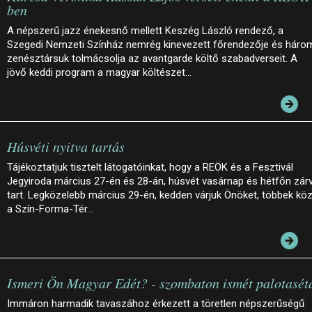
ben
A népszerű jazz énekesnő mellett Keszég László rendező, a
Szegedi Nemzeti Színház nemrég kinevezett főrendezője és háro
zenésztársuk tolmácsolja az avantgarde költő szabadverseit. A
jövő keddi program a magyar költészet…
Húsvéti nyitva tartás
Tájékoztatjuk tisztelt látogatóinkat, hogy a REÖK és a Fesztivál
Jegyiroda március 27-én és 28-án, húsvét vasárnap és hétfőn zár
tart. Legközelebb március 29-én, kedden várjuk Önöket, többek köz
a Szín-Forma-Tér…
Ismeri Ön Magyar Edét? - szombaton ismét palotasét
Immáron harmadik tavaszához érkezett a töretlen népszerűségű