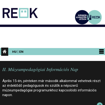
|
HU
EN
PROGRAMOK
II. Múzeumpedagógiai Információs Nap
KIÁLLÍTÁSOK
AZ ÉPÜLET
Április 15-én, pénteken már második alkalommal vehetnek részt
az érdeklődő pedagógusok és szülők a népszerű
INFORMÁCIÓK
múzeumpedagógiai programunkhoz kapcsolódó információs
napon.
KONFERENCIA