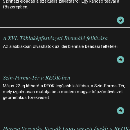
Színházi előadás a szexuális zaklatásról. Egy kancsó teával a
főszerepben.
A XVI. Táblaképfestészeti Biennálé felhívása
Az alábbiakban olvashatók az idei biennálé beadási feltételei.
Szín-Forma-Tér a REÖK-ben
Május 22-ig látható a REÖK legújabb kiállítása, a Szín-Forma-Tér,
mely izgalmasan mutatja be a modern magyar képzőművészet
geometrikus törekvéseit.
Harcsa Veronika Kassák Lajos verseit énekli a REÖK