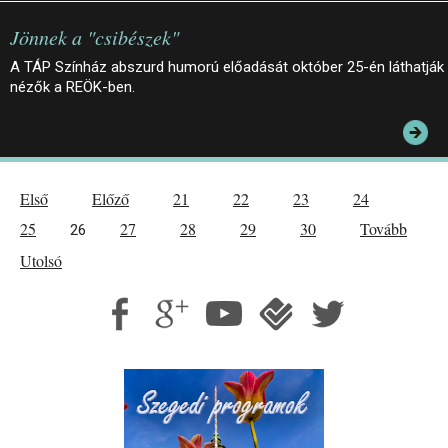
Jönnek a "csibészek"
A TÁP Színház abszurd humorú előadását október 25-én láthatják
nézők a REÖK-ben.
Első
Előző
21
22
23
24
25
27
28
29
30
Tovább
26
Utolsó