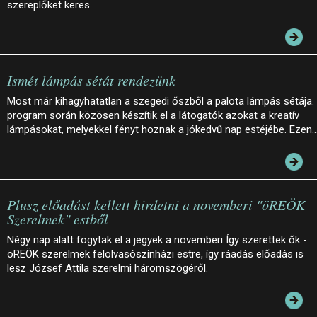
szereplőket keres.
Ismét lámpás sétát rendezünk
Most már kihagyhatatlan a szegedi őszből a palota lámpás sétája.
program során közösen készítik el a látogatók azokat a kreatív
lámpásokat, melyekkel fényt hoznak a jókedvű nap estéjébe. Ezen
Plusz előadást kellett hirdetni a novemberi "öREÖK
Szerelmek" estből
Négy nap alatt fogytak el a jegyek a novemberi Így szerettek ők -
öREÖK szerelmek felolvasószínházi estre, így ráadás előadás is
lesz József Attila szerelmi háromszögéről.