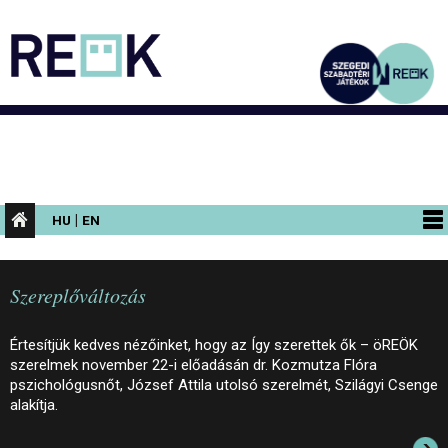
|
HU
EN
PROGRAMOK
Szereplőváltozás
KIÁLLÍTÁSOK
AZ ÉPÜLET
Értesítjük kedves nézőinket, hogy az Így szerettek ők – öREÖK
szerelmek november 22-i előadásán dr. Kozmutza Flóra
INFORMÁCIÓK
pszichológusnőt, József Attila utolsó szerelmét, Szilágyi Csenge
alakítja.
KONFERENCIA