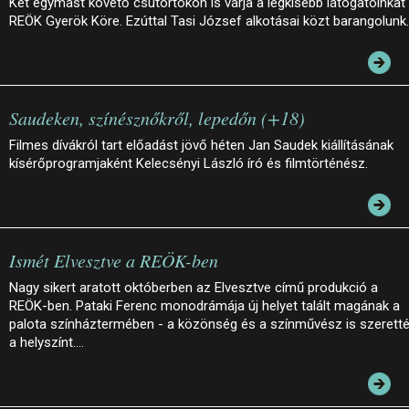
Két egymást követő csütörtökön is várja a legkisebb látogatóinkat
REÖK Gyerök Köre. Ezúttal Tasi József alkotásai közt barangolunk.
Saudeken, színésznőkről, lepedőn (+18)
Filmes dívákról tart előadást jövő héten Jan Saudek kiállításának
kísérőprogramjaként Kelecsényi László író és filmtörténész.
Ismét Elvesztve a REÖK-ben
Nagy sikert aratott októberben az Elvesztve című produkció a
REÖK-ben. Pataki Ferenc monodrámája új helyet talált magának a
palota színháztermében - a közönség és a színművész is szerett
a helyszínt.…