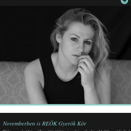
JEGYEK
ELÉRHETŐSÉG
PALOTASÉTÁK ÉS VEZETÉSEK
KÖZÉRDEKŰ ADATOK
Novemberben is REÖK Gyerök Kör