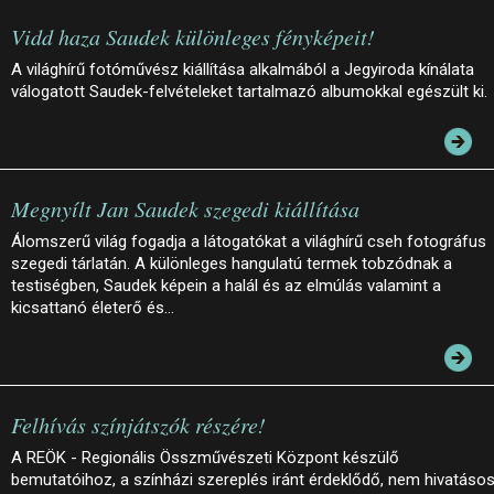
Vidd haza Saudek különleges fényképeit!
A világhírű fotóművész kiállítása alkalmából a Jegyiroda kínálata
válogatott Saudek-felvételeket tartalmazó albumokkal egészült ki.
Megnyílt Jan Saudek szegedi kiállítása
Álomszerű világ fogadja a látogatókat a világhírű cseh fotográfus
szegedi tárlatán. A különleges hangulatú termek tobzódnak a
testiségben, Saudek képein a halál és az elmúlás valamint a
kicsattanó életerő és…
Felhívás színjátszók részére!
A REÖK - Regionális Összművészeti Központ készülő
bemutatóihoz, a színházi szereplés iránt érdeklődő, nem hivatáso