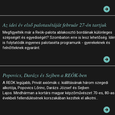
Az idei év első palotasétáját február 27-én tartjuk
Megfigyelték már a Reök-palota ablakosztó bordáinak különleges
szépségét és egyediségét? Szombaton erre is lesz lehetőség. Idé
is folytatódik ingyenes palotaséta programunk - gyerekeknek és
felnőtteknek egyaránt.
Popovics, Darázs és Sejben a REÖK-ben
A REÖK legújabb, Privát axiómák c. kiállításának három szegedi
alkotója, Popovics Lőrinc, Darázs József és Sejben
Lajos. Mindhárman a kortárs magyar képzőművészet 70-es, 80-as
évekbeli fellendülésének korszakában kezdtek el alkotni…