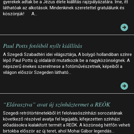
gyerekek adtak be a Jézus élete kiállítás rajzpályázatára. Íme, itt
láthatóak az alkotások. Mindenkinek szeretettel gratulálunk és
köszönjük! A…
Paul Potts fotóiból nyílt kiállítás
A Szegedi Szabadtéri idei világsztárja, A bolygó hollandiban színre
lépő Paul Potts új oldaláról mutatkozik be a nagyközönségnek. A
népszerű énekes szerelmese a fotóművészetnek, képeiből a
világon először Szegeden látható…
“Elárasztva” avat új színháztermet a REÖK
Szegedi retrótörténetekből írt felolvasószínházi sorozatának
következő részével avatja fel legújabb, kifejezetten színházi
előadásokra kialakított termét a REÖK. A közönség hétfőn veheti
birtokba először az új teret, ahol Mohai Gábor legendás…