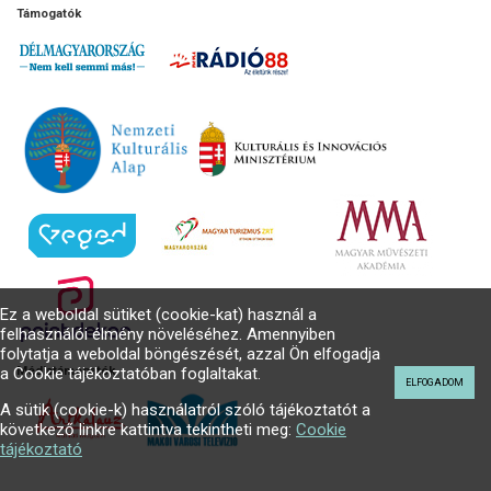
Támogatók
Ez a weboldal sütiket (cookie-kat) használ a
felhasználói élmény növeléséhez. Amennyiben
folytatja a weboldal böngészését, azzal Ön elfogadja
a Cookie tájékoztatóban foglaltakat.
Médiatámogatók
ELFOGADOM
A sütik (cookie-k) használatról szóló tájékoztatót a
következő linkre kattintva tekintheti meg:
Cookie
tájékoztató