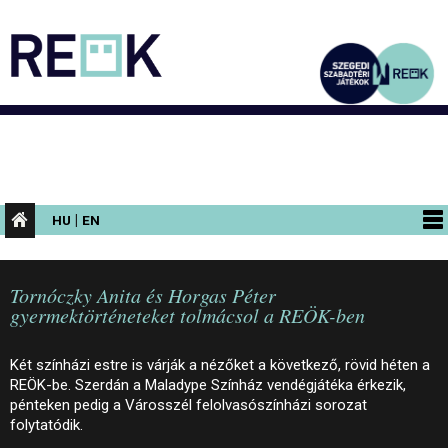
|
HU
EN
PROGRAMOK
Tornóczky Anita és Horgas Péter
KIÁLLÍTÁSOK
gyermektörténeteket tolmácsol a REÖK-ben
AZ ÉPÜLET
Két színházi estre is várják a nézőket a következő, rövid héten a
INFORMÁCIÓK
REÖK-be. Szerdán a Maladype Színház vendégjátéka érkezik,
pénteken pedig a Városszél felolvasószínházi sorozat
KONFERENCIA
folytatódik.