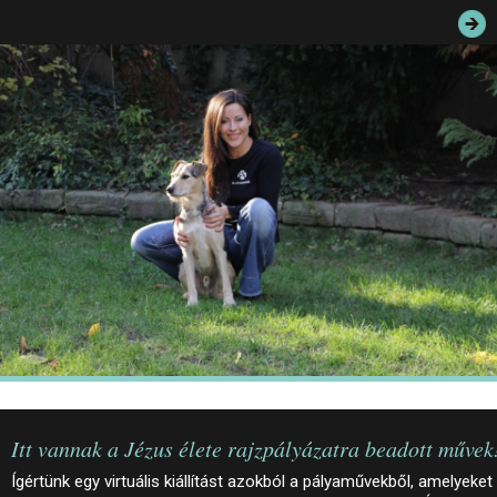
JEGYEK
ELÉRHETŐSÉG
PALOTASÉTÁK ÉS VEZETÉSEK
KÖZÉRDEKŰ ADATOK
Itt vannak a Jézus élete rajzpályázatra beadott művek
Ígértünk egy virtuális kiállítást azokból a pályaművekből, amelyeket