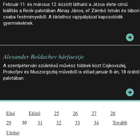
Február 11. és március 12. között látható a Jézus élete című
kiállítás a Reök-palotában Aknay János, ef Zámbó István és tábori
csaba festményeiből. A tárlathoz rajzpályázat kapcsolódik
gyermekeknek.
Alexander Boldachev hárfaestje
A szentpétervári születésű művész többek közt Csjkovszkij,
Prokofjev és Muszorgszkij műveiből is előad január 8-án, 18 órától
palotában.
Első
Előző
25
26
27
28
29
31
32
33
34
Tovább
30
Utolsó