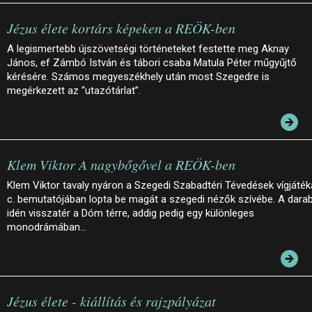
Jézus élete kortárs képeken a REÖK-ben
A legismertebb újszövetségi történeteket festette meg Aknay
János, ef Zámbó István és tábori csaba Matula Péter műgyűjtő
kérésére. Számos megyeszékhely után most Szegedre is
megérkezett az “utazótárlat”.
Klem Viktor A nagybőgővel a REÖK-ben
Klem Viktor tavaly nyáron a Szegedi Szabadtéri Tévedések vígjáték
c. bemutatójában lopta be magát a szegedi nézők szívébe. A dara
idén visszatér a Dóm térre, addig pedig egy különleges
monodrámában…
Jézus élete - kiállítás és rajzpályázat